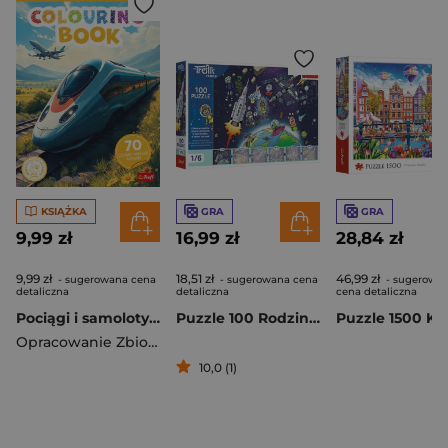
KSIĄŻKA
GRA
GRA
9,99 zł
16,99 zł
28,84 zł
9,99 zł
18,51 zł
46,99 zł
- sugerowana cena
- sugerowana cena
- sugerowa
detaliczna
detaliczna
cena detaliczna
Pociągi i samoloty. Kolorowanka z naklejkami
Puzzle 100 Rodzina Treflików Treflinka w kosmosie 16541
Opracowanie Zbiorowe
10,0 (1)