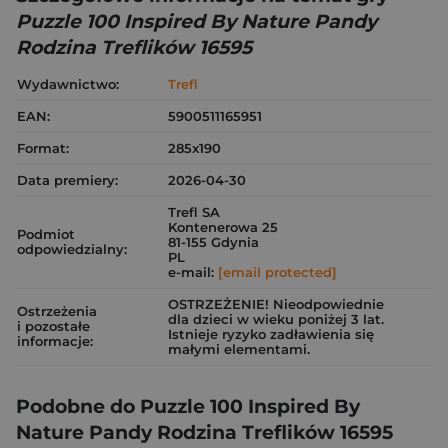
Puzzle 100 Inspired By Nature Pandy
Rodzina Treflików 16595
Wydawnictwo:
Trefl
EAN:
5900511165951
Format:
285x190
Data premiery:
2026-04-30
Trefl SA
Kontenerowa 25
Podmiot
81-155 Gdynia
odpowiedzialny:
PL
e-mail:
[email protected]
OSTRZEŻENIE! Nieodpowiednie
Ostrzeżenia
dla dzieci w wieku poniżej 3 lat.
i pozostałe
Istnieje ryzyko zadławienia się
informacje:
małymi elementami.
Podobne do Puzzle 100 Inspired By
Nature Pandy Rodzina Treflików 16595