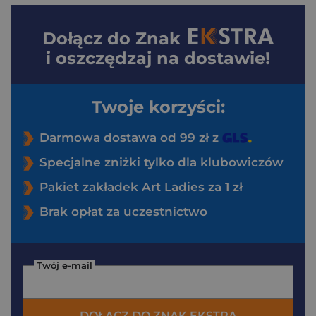
Dołącz do
Znak
i oszczędzaj na dostawie!
Twoje korzyści:
Darmowa dostawa od 99 zł z
Specjalne zniżki tylko dla klubowiczów
Pakiet zakładek Art Ladies za 1 zł
Brak opłat za uczestnictwo
Twój e-mail
DOŁĄCZ DO ZNAK EKSTRA