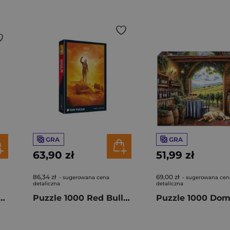
GRA
GRA
63,90 zł
51,99 zł
86,34 zł
69,00 zł
- sugerowana cena
- sugerowana cen
detaliczna
detaliczna
Halloween Trefl Premium Plus Annabelle 12112
Puzzle 1000 Red Bull Racing Max Verstappen Dutch Grand Prix F1-1005251