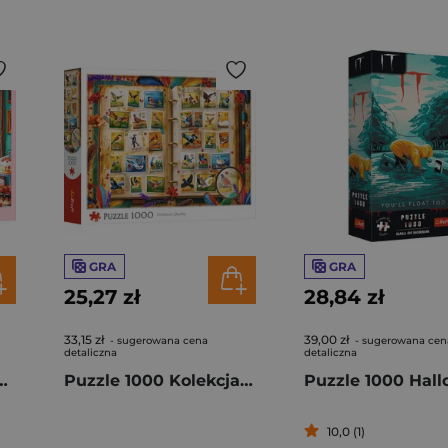
GRA
GRA
25,27 zł
28,84 zł
33,15 zł
39,00 zł
- sugerowana cena
- sugerowana cen
detaliczna
detaliczna
czenięca miłość 37554
Puzzle 1000 Kolekcja znaczków atlas ptaków 10979
10,0 (1)