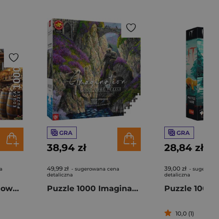
GRA
GRA
38,94 zł
28,84 zł
49,99 zł
39,00 zł
a
- sugerowana cena
- sugerowa
detaliczna
detaliczna
Puzzle 1000 Domowa spiżarnia 113799
Puzzle 1000 Imagination Roch Urbaniak Trolle z Kilmorven
10,0 (1)