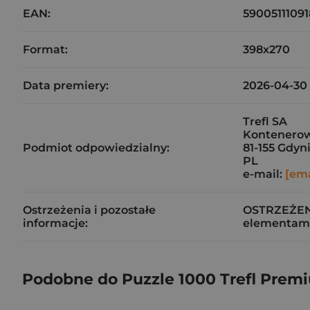
EAN:
5900511109
Format:
398x270
Data premiery:
2026-04-30
Trefl SA
Kontenerow
Podmiot odpowiedzialny:
81-155 Gdyn
PL
e-mail:
[ema
Ostrzeżenia i pozostałe
OSTRZEŻENIE
informacje:
elementami
Podobne do Puzzle 1000 Trefl Premiu