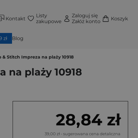
Listy
Zaloguj się
Kontakt
Koszyk
zakupowe
Załóż konto
 zł
Blog
o & Stitch Impreza na plaży 10918
a na plaży 10918
28,84 zł
39,00 zł
- sugerowana cena detaliczna