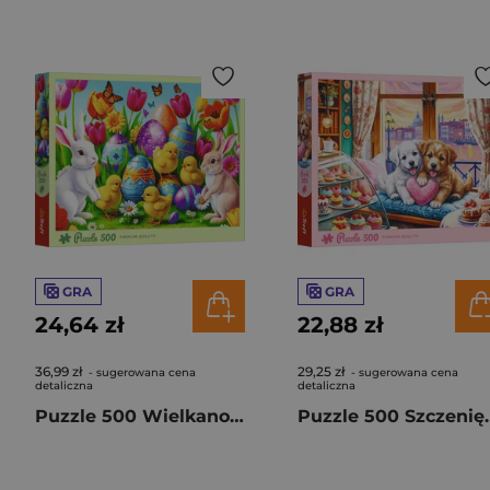
GRA
GRA
24,64 zł
22,88 zł
36,99 zł
29,25 zł
- sugerowana cena
- sugerowana cena
detaliczna
detaliczna
Puzzle 500 Wielkanocna łąka 37559
Puzzle 500 Sz