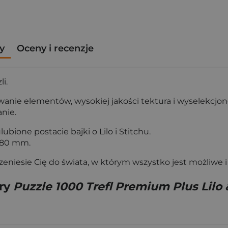
y
Oceny i recenzje
i.
wanie elementów, wysokiej jakości tektura i wyselekcjo
nie.
ubione postacie bajki o Lilo i Stitchu.
480 mm.
przeniesie Cię do świata, w którym wszystko jest możliw
gry
Puzzle 1000 Trefl Premium Plus Lilo 