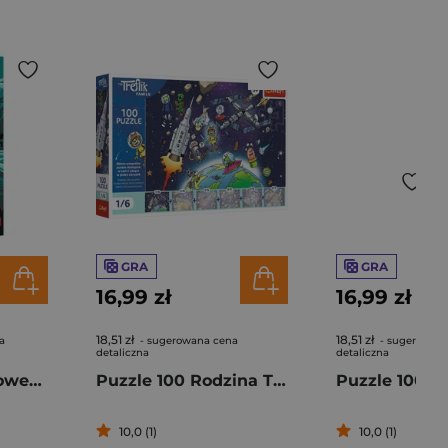
GRA
GRA
16,99 zł
16,99 zł
18,51 zł
18,51 zł
a
- sugerowana cena
- sugerowan
detaliczna
detaliczna
Puzzle 1000 Halloween Trefl Premium Plus Hall of Horror To 12113
Puzzle 100 Rodzina Treflików Treflinka w kosmosie 16541
10,0 (1)
10,0 (1)