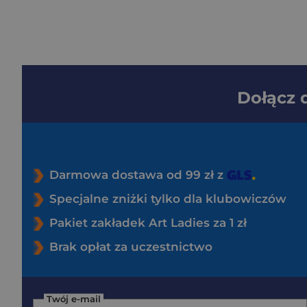
Dołącz
Darmowa dostawa od 99 zł z
Specjalne zniżki tylko dla klubowiczów
Pakiet zakładek Art Ladies za 1 zł
Brak opłat za uczestnictwo
Twój e-mail