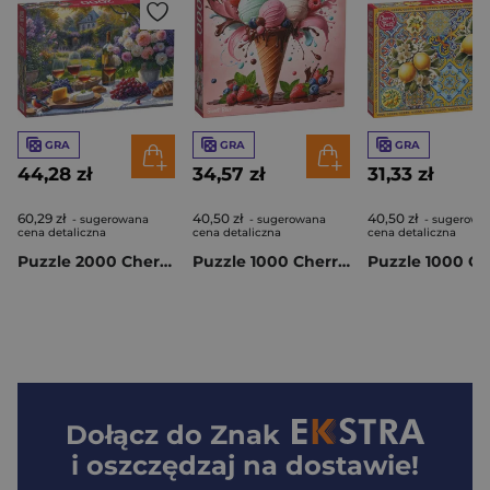
GRA
GRA
GRA
44,28 zł
34,57 zł
31,33 zł
60,29 zł
40,50 zł
40,50 zł
- sugerowana
- sugerowana
- sugerowa
cena detaliczna
cena detaliczna
cena detaliczna
Puzzle 2000 CherryPazzi La Dolce Vita 50255
Puzzle 1000 CherryPazzi Sweet Bliss 31384
Dołącz do
Znak
i oszczędzaj na dostawie!