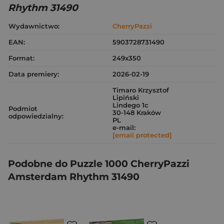
Rhythm 31490
Wydawnictwo:
CherryPazzi
EAN:
5903728731490
Format:
249x350
Data premiery:
2026-02-19
Timaro Krzysztof
Lipiński
Lindego 1c
Podmiot
30-148 Kraków
odpowiedzialny:
PL
e-mail:
[email protected]
Podobne do Puzzle 1000 CherryPazzi
Amsterdam Rhythm 31490