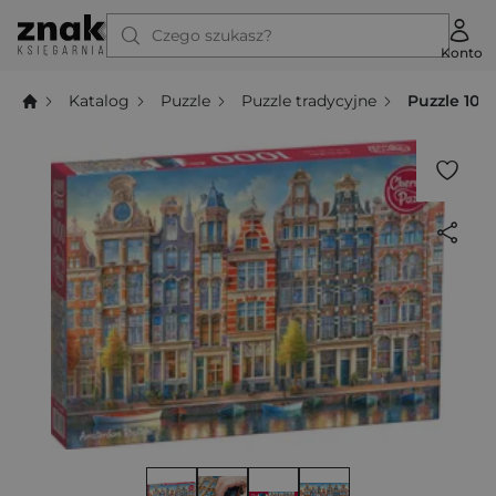
Czego szukasz?
Konto
Katalog
Puzzle
Puzzle tradycyjne
Puzzle 10