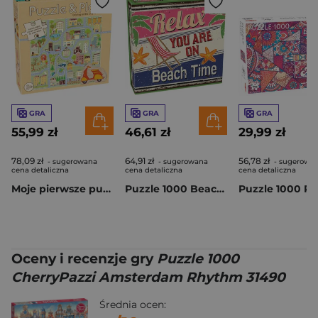
GRA
GRA
GRA
55,99 zł
46,61 zł
29,99 zł
78,09 zł
64,91 zł
56,78 zł
- sugerowana
- sugerowana
- sugerowa
cena detaliczna
cena detaliczna
cena detaliczna
Moje pierwsze puzzle i zabawa Miejska przygoda 59354
Puzzle 1000 Beach Time 58657
Oceny i recenzje gry
Puzzle 1000
CherryPazzi Amsterdam Rhythm 31490
Średnia ocen: