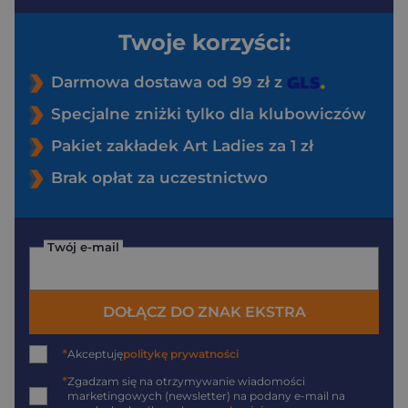
Twoje korzyści:
Darmowa dostawa od 99 zł z
Specjalne zniżki tylko dla klubowiczów
Pakiet zakładek Art Ladies za 1 zł
Brak opłat za uczestnictwo
Twój e-mail
DOŁĄCZ DO ZNAK EKSTRA
*
Akceptuję
politykę prywatności
*
Zgadzam się na otrzymywanie wiadomości
marketingowych (newsletter) na podany
e-mail
na