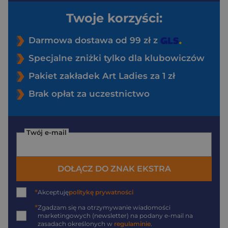
Twoje korzyści:
Darmowa dostawa od 99 zł z
Specjalne zniżki tylko dla klubowiczów
Pakiet zakładek Art Ladies za 1 zł
Brak opłat za uczestnictwo
Twój e-mail
DOŁĄCZ DO ZNAK EKSTRA
*
Akceptuję
politykę prywatności
*
Zgadzam się na otrzymywanie wiadomości
marketingowych (newsletter) na podany
e-mail
na
zasadach określonych w
regulaminie
.