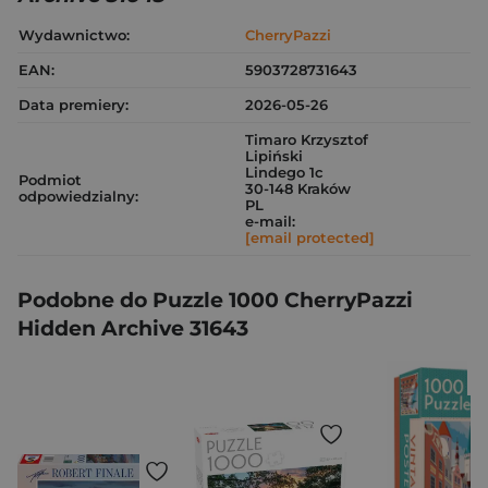
Wydawnictwo:
CherryPazzi
EAN:
5903728731643
Data premiery:
2026-05-26
Timaro Krzysztof
Lipiński
Lindego 1c
Podmiot
30-148 Kraków
odpowiedzialny:
PL
e-mail:
[email protected]
Podobne do Puzzle 1000 CherryPazzi
Hidden Archive 31643