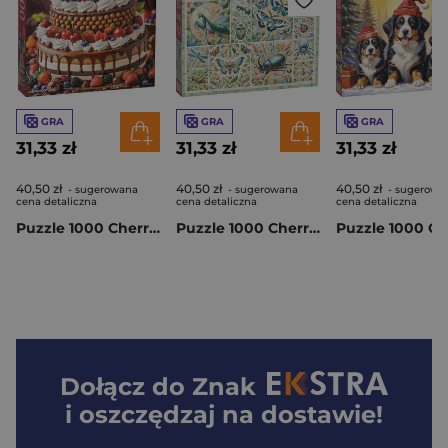
GRA
GRA
GRA
31,33 zł
31,33 zł
31,33 zł
40,50 zł
40,50 zł
40,50 zł
- sugerowana
- sugerowana
- sugerowa
cena detaliczna
cena detaliczna
cena detaliczna
Puzzle 1000 CherryPazzi Balanced Diet 31568
Puzzle 1000 CherryPazzi Mosaic of the Miniature Wild 31445
Dołącz do
Znak
i oszczędzaj na dostawie!