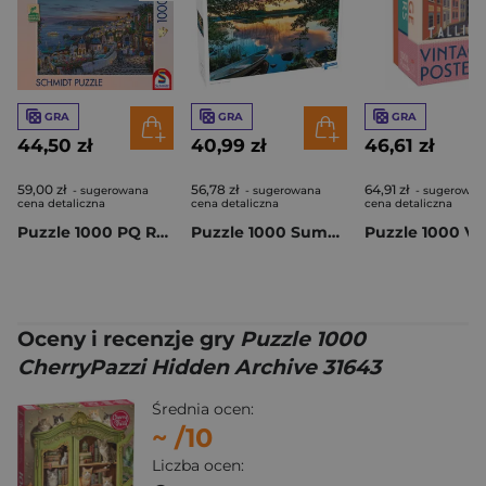
GRA
GRA
GRA
44,50 zł
40,99 zł
46,61 zł
59,00 zł
56,78 zł
64,91 zł
- sugerowana
- sugerowana
- sugerowan
cena detaliczna
cena detaliczna
cena detaliczna
Puzzle 1000 PQ Robert Finale Zachód słońca na Santorini Grecja 113982
Puzzle 1000 Summer Night in Finland 56684
Oceny i recenzje gry
Puzzle 1000
CherryPazzi Hidden Archive 31643
Średnia ocen:
~
/10
Liczba ocen: