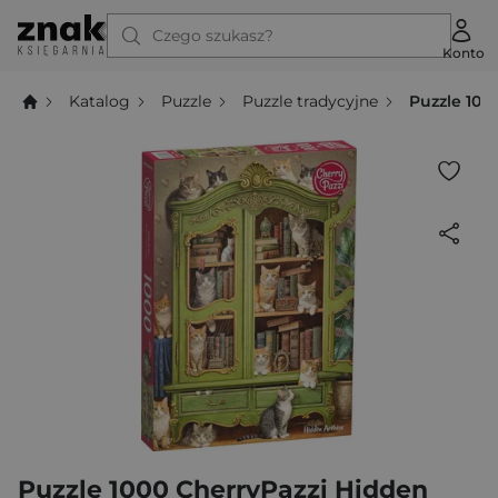
Czego szukasz?
Konto
Katalog
Puzzle
Puzzle tradycyjne
Puzzle 100
Puzzle 1000 CherryPazzi Hidden