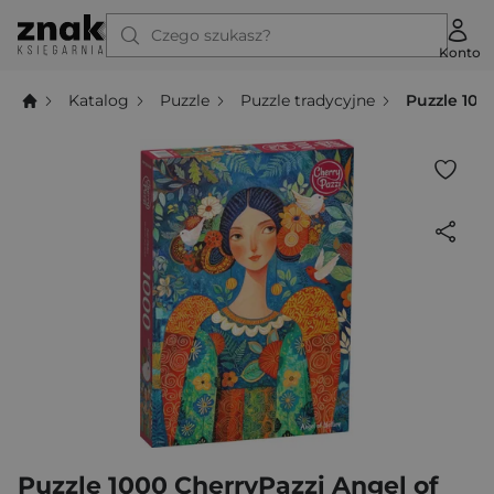
Czego szukasz?
Konto
Katalog
Puzzle
Puzzle tradycyjne
Puzzle 100
Puzzle 1000 CherryPazzi Angel of