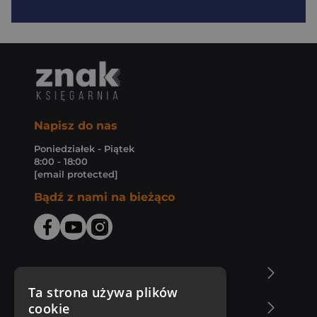
Napisz do nas
Poniedziałek - Piątek
8:00 - 18:00
[email protected]
Bądź z nami na bieżąco
O Księgarni Znak
Ta strona używa plików
cookie
Zakupy u nas