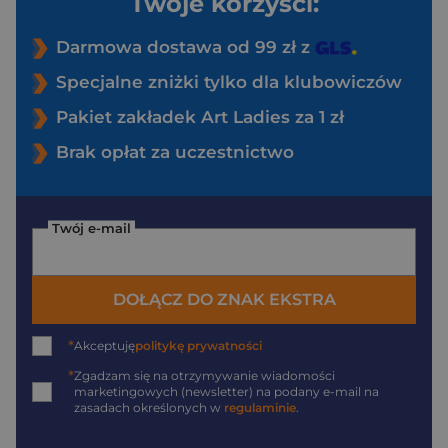
Twoje korzyści:
Darmowa dostawa od 99 zł z
Specjalne zniżki tylko dla klubowiczów
Pakiet zakładek Art Ladies za 1 zł
Brak opłat za uczestnictwo
Twój e-mail
DOŁĄCZ DO ZNAK EKSTRA
*
Akceptuję
politykę prywatności
*
Zgadzam się na otrzymywanie wiadomości
marketingowych (newsletter) na podany
e-mail
na
zasadach określonych w
regulaminie
.