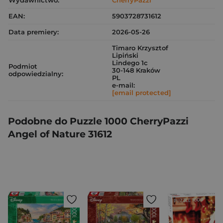
Wydawnictwo:
CherryPazzi
EAN:
5903728731612
Data premiery:
2026-05-26
Timaro Krzysztof
Lipiński
Lindego 1c
Podmiot
30-148 Kraków
odpowiedzialny:
PL
e-mail:
[email protected]
Podobne do Puzzle 1000 CherryPazzi
Angel of Nature 31612