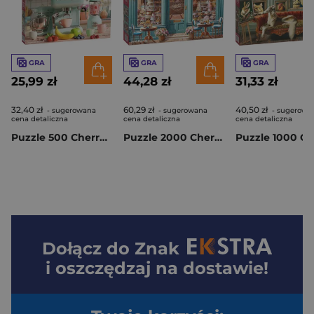
GRA
GRA
GRA
25,99 zł
44,28 zł
31,33 zł
32,40 zł
60,29 zł
40,50 zł
- sugerowana
- sugerowana
- sugerowa
cena detaliczna
cena detaliczna
cena detaliczna
Puzzle 500 CherryPazzi Espresso Yourself 20463
Puzzle 2000 CherryPazzi Sweet Rhapsody 50286
Dołącz do
Znak
i oszczędzaj na dostawie!