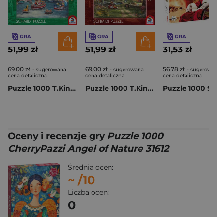
GRA
GRA
GRA
51,99 zł
51,99 zł
31,53 zł
69,00 zł
69,00 zł
56,78 zł
- sugerowana
- sugerowana
- sugerowa
cena detaliczna
cena detaliczna
cena detaliczna
Puzzle 1000 T.Kinkade PQ Myszka Miki & Minnie Wakacje we Włoszech Disney 114003
Puzzle 1000 T.Kinkade PQ Lis i Pies Disney 114000
Oceny i recenzje gry
Puzzle 1000
CherryPazzi Angel of Nature 31612
Średnia ocen:
~
/10
Liczba ocen:
0