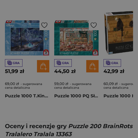
GRA
GRA
GRA
51,99 zł
44,50 zł
42,99 zł
69,00 zł
59,00 zł
60,09 zł
- sugerowana
- sugerowana
- sugerowa
cena detaliczna
cena detaliczna
cena detaliczna
Puzzle 1000 T.Kinkade PQ Kraina lodu Miłość i Magia Disney 114002
Puzzle 1000 PQ Słodkości 114009
Oceny i recenzje gry
Puzzle 200 BrainRots
Tralalero Tralala 13363