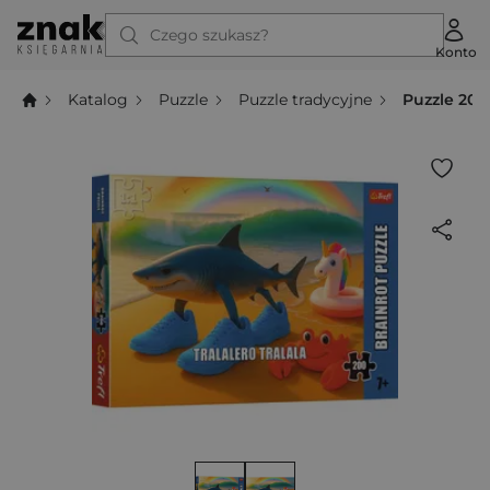
Czego szukasz?
Konto
Katalog
Puzzle
Puzzle tradycyjne
Puzzle 200 