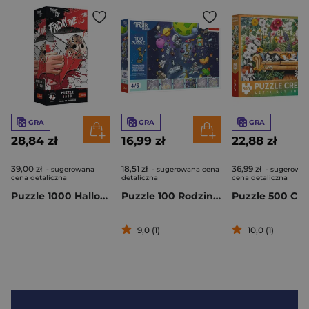
GRA
GRA
GRA
28,84 zł
16,99 zł
22,88 zł
39,00 zł
18,51 zł
36,99 zł
- sugerowana
- sugerowana cena
- sugerowa
cena detaliczna
detaliczna
cena detaliczna
Puzzle 1000 Halloween Trefl Premium Plus Piątek Trzynastego 12111
Puzzle 100 Rodzina Treflików Robobot w kosmosie 16544
9,0 (1)
10,0 (1)