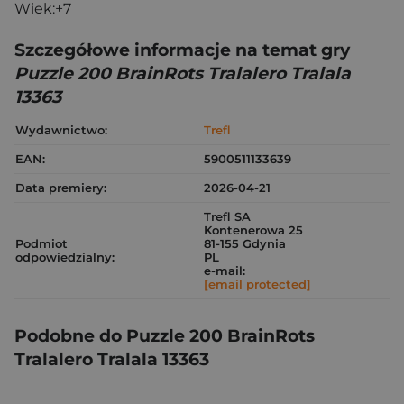
Wiek:+7
Szczegółowe informacje na temat gry
Puzzle 200 BrainRots Tralalero Tralala
13363
Wydawnictwo:
Trefl
EAN:
5900511133639
Data premiery:
2026-04-21
Trefl SA
Kontenerowa 25
Podmiot
81-155 Gdynia
odpowiedzialny:
PL
e-mail:
[email protected]
Podobne do Puzzle 200 BrainRots
Tralalero Tralala 13363