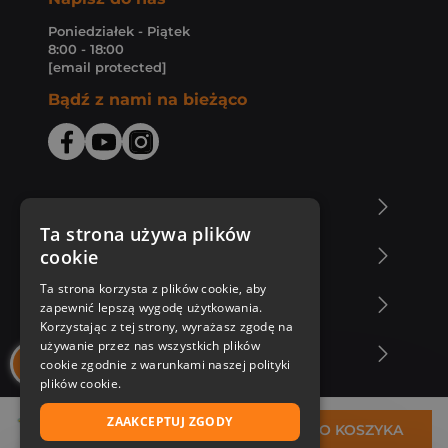
Poniedziałek - Piątek
8:00 - 18:00
[email protected]
Bądź z nami na bieżąco
O Księgarni Znak
Ta strona używa plików
cookie
Zakupy u nas
Ta strona korzysta z plików cookie, aby
Nasza oferta
zapewnić lepszą wygodę użytkowania.
Korzystając z tej strony, wyrażasz zgodę na
używanie przez nas wszystkich plików
Nasi autorzy
cookie zgodnie z warunkami naszej polityki
plików cookie.
ZAAKCEPTUJ ZGODY
30,79 zł
DO KOSZYKA