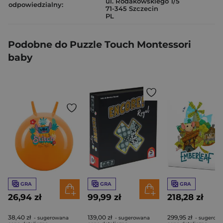
ul. Rodakowskiego 1/5
odpowiedzialny:
71-345 Szczecin
PL
Podobne do Puzzle Touch Montessori
baby
GRA
GRA
GRA
26,94 zł
99,99 zł
218,28 zł
38,40 zł
139,00 zł
299,95 zł
- sugerowana
- sugerowana
- sugerow