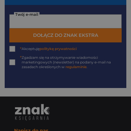
Twój e-mail
DOŁĄCZ DO ZNAK EKSTRA
*
Akceptuję
politykę prywatności
*
Zgadzam się na otrzymywanie wiadomości
marketingowych (newsletter) na podany
e-mail
na
zasadach określonych w
regulaminie
.
Napisz do nas