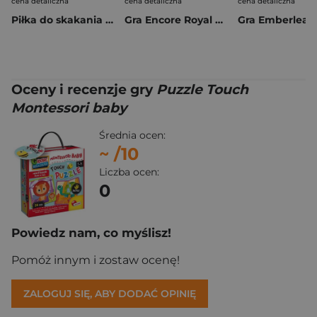
cena detaliczna
cena detaliczna
cena detaliczna
Piłka do skakania z uchwytami Stitch
Gra Encore Royal Jeszcze raz! edycja królewska
Gra Emberleaf
Oceny i recenzje gry
Puzzle Touch
Montessori baby
Średnia ocen:
~
/10
Liczba ocen:
0
Powiedz nam, co myślisz!
Pomóż innym i zostaw ocenę!
ZALOGUJ SIĘ, ABY DODAĆ OPINIĘ