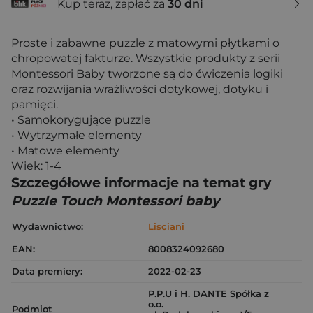
Kup teraz, zapłać za
30 dni
Proste i zabawne puzzle z matowymi płytkami o
chropowatej fakturze. Wszystkie produkty z serii
Montessori Baby tworzone są do ćwiczenia logiki
oraz rozwijania wrażliwości dotykowej, dotyku i
pamięci.
• Samokorygujące puzzle
• Wytrzymałe elementy
• Matowe elementy
Wiek: 1-4
Szczegółowe informacje na temat gry
Puzzle Touch Montessori baby
Wydawnictwo:
Lisciani
EAN:
8008324092680
Data premiery:
2022-02-23
P.P.U i H. DANTE Spółka z
o.o.
Podmiot