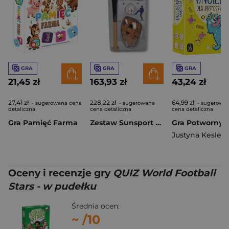
GRA
GRA
GRA
21,45 zł
163,93 zł
43,24 zł
27,41 zł
228,22 zł
64,99 zł
- sugerowana cena
- sugerowana
- sugerowa
detaliczna
cena detaliczna
cena detaliczna
Gra Pamięć Farma
Zestaw Sunsport Baseball Set dla początkujących
Justyna Kesler
,
G
Oceny i recenzje gry
QUIZ World Football
Stars - w pudełku
Średnia ocen:
~
/10