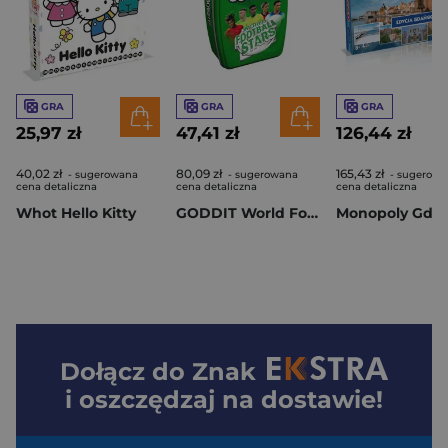
GRA
GRA
GRA
25,97 zł
47,41 zł
126,44 zł
40,02 zł
80,09 zł
165,43 zł
- sugerowana
- sugerowana
- sugerowa
cena detaliczna
cena detaliczna
cena detaliczna
Whot Hello Kitty
GODDIT World Football Stars
Monopoly Gda
Dołącz do
Znak
i oszczędzaj na dostawie!