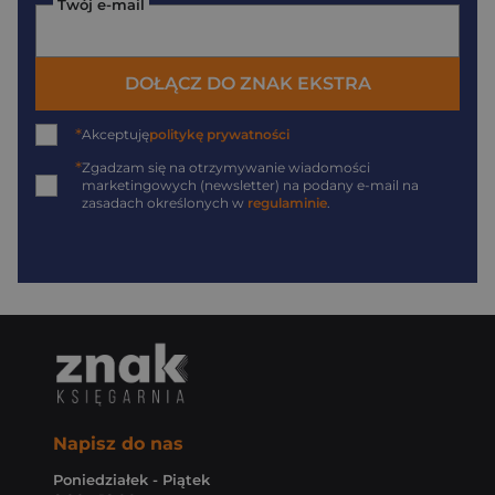
Twój e-mail
DOŁĄCZ DO ZNAK EKSTRA
*
Akceptuję
politykę prywatności
*
Zgadzam się na otrzymywanie wiadomości
marketingowych (newsletter) na podany
e-mail
na
zasadach określonych w
regulaminie
.
Napisz do nas
Poniedziałek - Piątek