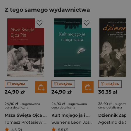
Z tego samego wydawnictwa
KSIĄŻKA
KSIĄŻKA
KSIĄŻKA
24,90 zł
24,90 zł
36,35 zł
24,90 zł
24,90 zł
38,90 zł
- sugerowana
- sugerowana
- sugerowa
cena detaliczna
cena detaliczna
cena detaliczna
Msza Święta Ojca Pio
Kult mojego ja i moja wiara
Tomasz Protasiewicz
Suenens Leon Joseph
4,5 (2)
5,5 (2)