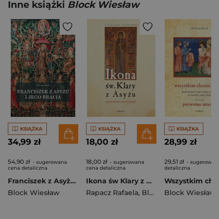
Inne książki
Block Wiesław
KSIĄŻKA
KSIĄŻKA
KSIĄŻKA
34,99 zł
18,00 zł
28,99 zł
54,90 zł
18,00 zł
29,51 zł
- sugerowana
- sugerowana
- sugerowan
cena detaliczna
cena detaliczna
detaliczna
Franciszek z Asyżu i jego bracia
Ikona św Klary z Asyżu symbolika i duchowość
Block Wiesław
Rapacz Rafaela
,
Block Wiesław
Block Wiesław