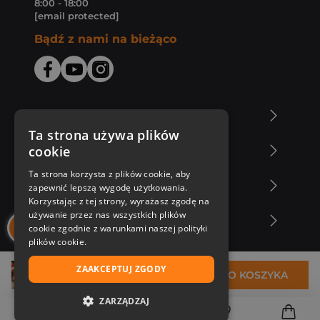
8:00 - 18:00
[email protected]
Bądź z nami na bieżąco
O Księgarni Znak
Ta strona używa plików
cookie
Zakupy u nas
Ta strona korzysta z plików cookie, aby
Nasza oferta
zapewnić lepszą wygodę użytkowania.
Korzystając z tej strony, wyrażasz zgodę na
używanie przez nas wszystkich plików
Nasi autorzy
cookie zgodnie z warunkami naszej polityki
plików cookie.
ZAAKCEPTUJ ZGODY
44,92 zł
DO KOSZYKA
ZARZĄDZAJ