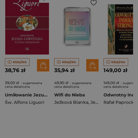
KSIĄŻKA
KSIĄŻKA
KSIĄŻKA
38,76 zł
35,94 zł
149,00 zł
39,00 zł
49,90 zł
149,00 zł
- sugerowana
- sugerowana
- sugerow
cena detaliczna
cena detaliczna
cena detaliczna
Umiłowanie Jezusa Chrystusa w życiu codziennym
Wifi do Nieba
Św. Alfons Liguori
Ježková Blanka
,
Ježková Noemi
Rafał Paprocki