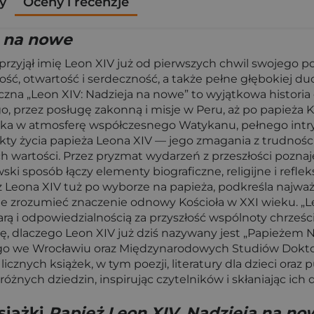
y
Oceny i recenzje
a na nowe
rzyjął imię Leon XIV już od pierwszych chwil swojego po
ść, otwartość i serdeczność, a także pełne głębokiej 
aficzna „Leon XIV: Nadzieja na nowe” to wyjątkowa histori
przez posługę zakonną i misje w Peru, aż po papieża Ko
nika w atmosferę współczesnego Watykanu, pełnego intryg
pekty życia papieża Leona XIV — jego zmagania z trudnośc
 wartości. Przez pryzmat wydarzeń z przeszłości poznaje
i sposób łączy elementy biograficzne, religijne i refleks
 Leona XIV tuż po wyborze na papieża, podkreśla najważnie
nie zrozumieć znaczenie odnowy Kościoła w XXI wieku. „Le
iarą i odpowiedzialnością za przyszłość wspólnoty chrześc
ę, dlaczego Leon XIV już dziś nazywany jest „Papieżem N
go we Wrocławiu oraz Międzynarodowych Studiów Doktor
nych książek, w tym poezji, literatury dla dzieci oraz p
óżnych dziedzin, inspirując czytelników i skłaniając ich 
siążki
Papież Leon XIV. Nadzieja na no