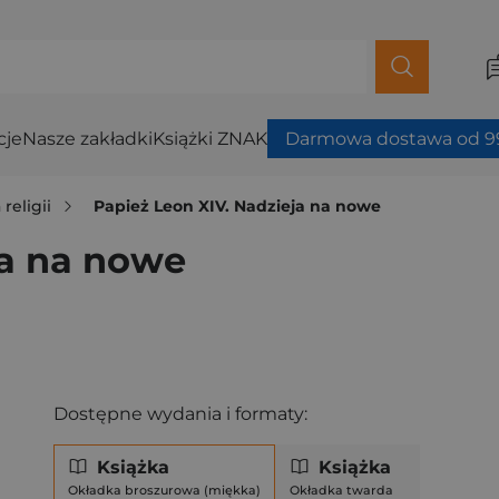
cje
Nasze zakładki
Książki ZNAK
Darmowa dostawa od 99
 religii
Papież Leon XIV. Nadzieja na nowe
ja na nowe
Dostępne wydania i formaty:
Książka
Książka
Okładka broszurowa (miękka)
Okładka twarda