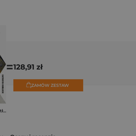
=
128,91 zł
ZAMÓW ZESTAW
Tam, dokąd ciągną tłumy. Historia świętych miejsc