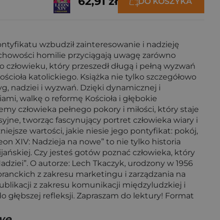
62,91 zł
DO KOSZYKA
ntyfikatu wzbudził zainteresowanie i nadzieję
duchowości homilie przyciągają uwagę zarówno
a o człowieku, który przeszedł długą i pełną wyzwań
ścioła katolickiego. Książka nie tylko szczegółowo
, nadziei i wyzwań. Dzięki dynamicznej i
iami, walkę o reformę Kościoła i głębokie
my człowieka pełnego pokory i miłości, który staje
yjne, tworząc fascynujący portret człowieka wiary i
jsze wartości, jakie niesie jego pontyfikat: pokój,
on XIV: Nadzieja na nowe” to nie tylko historia
ijańskiej. Czy jesteś gotów poznać człowieka, który
adziei”. O autorze: Lech Tkaczyk, urodzony w 1956
anckich z zakresu marketingu i zarządzania na
ublikacji z zakresu komunikacji międzyludzkiej i
do głębszej refleksji. Zapraszam do lektury! Format
we