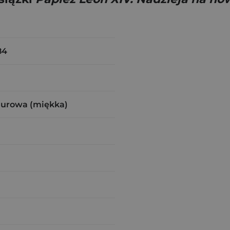
84
zurowa (miękka)