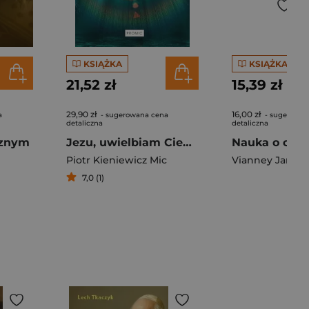
KSIĄŻKA
KSIĄŻKA
21,52 zł
15,39 zł
29,90 zł
16,00 zł
a
- sugerowana cena
- sugerowan
detaliczna
detaliczna
cznym
Jezu, uwielbiam Ciebie
Piotr Kieniewicz Mic
Vianney Jan Ma
7,0 (1)