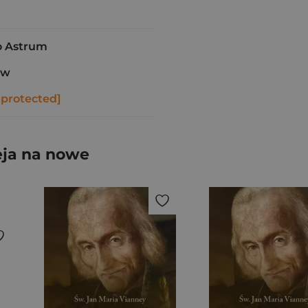
 Astrum
aw
 protected]
eja na nowe