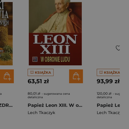
KSIĄŻKA
KSIĄŻKA
63,51 zł
93,99 zł
80,01 zł
120,00 zł
na
- sugerowana cena
- sugerow
detaliczna
detaliczna
MIESZANKI DLA ZDROWIA NA BAZIE ZIÓŁ MAGICZNYCH. Na różne organy i dolegliwości
Papież Leon XIII. W obronie ludu
Lech Tkaczyk
Lech Tkaczyk