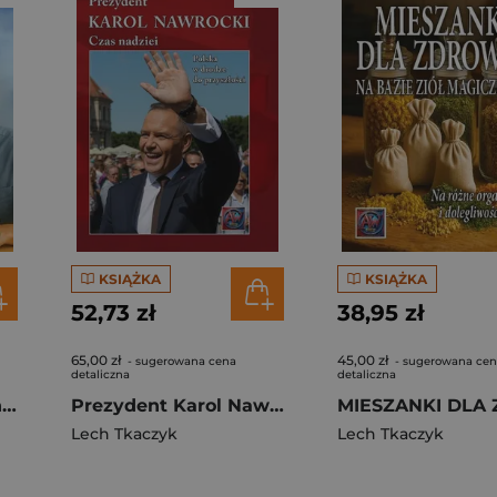
KSIĄŻKA
KSIĄŻKA
52,73 zł
38,95 zł
65,00 zł
45,00 zł
- sugerowana cena
- sugerowana ce
detaliczna
detaliczna
Mózg i mgła. Jak obniżyć ryzyko demencji...
Prezydent Karol Nawrocki Czas Nadziei Polska w Drodze do Przyszłości
Lech Tkaczyk
Lech Tkaczyk