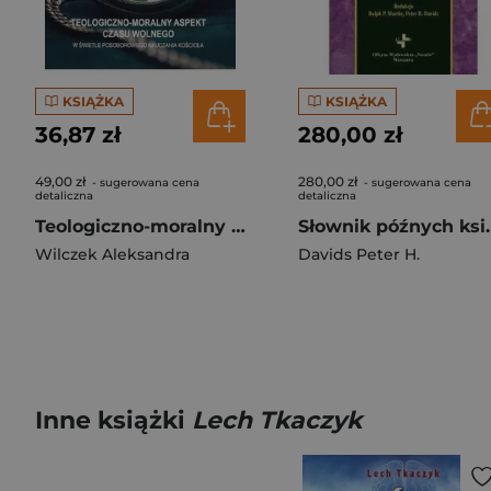
KSIĄŻKA
KSIĄŻKA
36,87 zł
280,00 zł
49,00 zł
280,00 zł
- sugerowana cena
- sugerowana cena
detaliczna
detaliczna
Teologiczno-moralny aspekt czasu wolnego W świetle posoborowego nauczania kościoła
Słownik późnych 
Wilczek Aleksandra
Davids Peter H.
Inne książki
Lech Tkaczyk