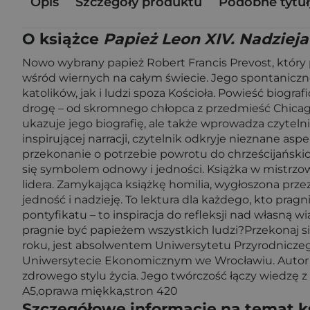
Opis
Szczegóły produktu
Podobne tytuł
O książce
Papież Leon XIV. Nadziej
Nowo wybrany papież Robert Francis Prevost, który p
wśród wiernych na całym świecie. Jego spontaniczno
katolików, jak i ludzi spoza Kościoła. Powieść biogr
drogę – od skromnego chłopca z przedmieść Chicago, 
ukazuje jego biografię, ale także wprowadza czytel
inspirującej narracji, czytelnik odkryje nieznane as
przekonanie o potrzebie powrotu do chrześcijańskich
się symbolem odnowy i jedności. Książka w mistrzowsk
lidera. Zamykająca książkę homilia, wygłoszona przez
jedność i nadzieję. To lektura dla każdego, kto prag
pontyfikatu – to inspiracja do refleksji nad własną w
pragnie być papieżem wszystkich ludzi?Przekonaj si
roku, jest absolwentem Uniwersytetu Przyrodnicze
Uniwersytecie Ekonomicznym we Wrocławiu. Autor licz
zdrowego stylu życia. Jego twórczość łączy wiedzę z r
A5,oprawa miękka,stron 420
Szczegółowe informacje na temat k