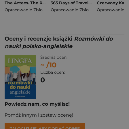
The Aztecs. The Rise and Fall of a Mighty Empire
365 Days of Travel. Lonely Planet
Opracowanie Zbiorowe
Opracowanie Zbiorowe
Oceny i recenzje książki
Rozmówki do
nauki polsko-angielskie
Średnia ocen:
~
/10
Liczba ocen:
0
Powiedz nam, co myślisz!
Pomóż innym i zostaw ocenę!
ZALOGUJ SIĘ, ABY DODAĆ OPINIĘ