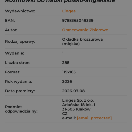
Rozmówki do nauki polsko-angielskie
Wydawnictwo:
Lingea
EAN:
9788365049339
Autor:
Opracowanie Zbiorowe
Okładka broszurowa
Rodzaj oprawy:
(miękka)
Wydanie:
1
Liczba stron:
288
Format:
115x165
Rok wydania:
2026
Data premiery:
2026-07-08
Lingea Sp. z o.o.
Ariańska 18 lok. 1
Podmiot
31-505 Kraków
odpowiedzialny:
CZ
e-mail:
[email protected]