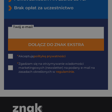
Brak opłat za uczestnictwo
Twój e-mail
DOŁĄCZ DO ZNAK EKSTRA
*
Akceptuję
politykę prywatności
*
Zgadzam się na otrzymywanie wiadomości
marketingowych (newsletter) na podany
e-mail
na
zasadach określonych w
regulaminie
.