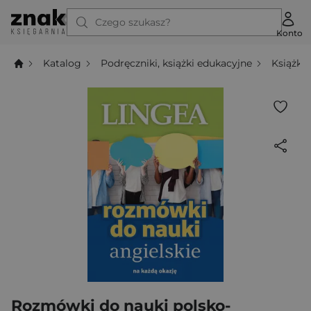
Czego szukasz?
Konto
Katalog
Podręczniki, książki edukacyjne
Książki
Rozmówki do nauki polsko-