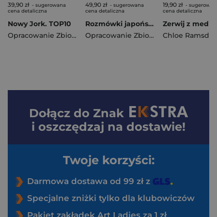
39,90 zł
49,90 zł
19,90 zł
- sugerowana
- sugerowana
- sugerowan
cena detaliczna
cena detaliczna
cena detaliczna
Nowy Jork. TOP10
Rozmówki japońskie ze słownikiem i gramatyką wyd. 4
Opracowanie Zbiorowe
Opracowanie Zbiorowe
Chloe Ramsde
Dołącz do
Znak
i oszczędzaj na dostawie!
Twoje korzyści:
Darmowa dostawa od 99 zł z
Specjalne zniżki tylko dla klubowiczów
Pakiet zakładek Art Ladies za 1 zł