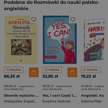
Podobne do Rozmówki do nauki polsko-
angielskie
KSIĄŻKA
KSIĄŻKA
KSIĄŻKA
66,35 zł
32,85 zł
19,22 zł
126,00 zł
39,00 zł
24,99 zł
- sugerowana
- sugerowana
- sugerowa
cena detaliczna
cena detaliczna
cena detaliczna
Słownik wyrazów obcych i zwrotów obcojęzycznych z almanachem wyd. 4
Yes, I can! Część 1. Zadania do nauki języka angielskiego dla uczniów klas 4–8 ze specjalnymi potrzebami edukacyjnymi
Władysław Kopaliński
Ewelina Hadrian
Sabina Piłat