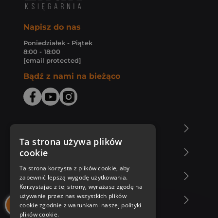
Napisz do nas
Poniedziałek - Piątek
8:00 - 18:00
[email protected]
Bądź z nami na bieżąco
O Księgarni Znak
Ta strona używa plików
cookie
Zakupy u nas
Ta strona korzysta z plików cookie, aby
Nasza oferta
zapewnić lepszą wygodę użytkowania.
Korzystając z tej strony, wyrażasz zgodę na
używanie przez nas wszystkich plików
Nasi autorzy
cookie zgodnie z warunkami naszej polityki
plików cookie.