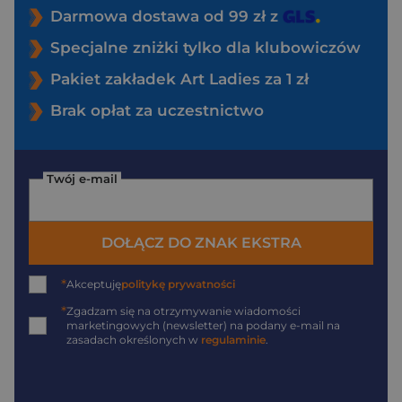
Darmowa dostawa od 99 zł z
Specjalne zniżki tylko dla klubowiczów
Pakiet zakładek Art Ladies za 1 zł
Brak opłat za uczestnictwo
Twój e-mail
DOŁĄCZ DO ZNAK EKSTRA
*
Akceptuję
politykę prywatności
*
Zgadzam się na otrzymywanie wiadomości
marketingowych (newsletter) na podany
e-mail
na
zasadach określonych w
regulaminie
.