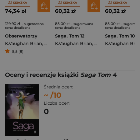
KSIĄŻKA
KSIĄŻKA
KSIĄŻKA
74,34 zł
60,32 zł
60,32 zł
129,90 zł
85,00 zł
85,00 zł
- sugerowana
- sugerowana
- sugerowa
cena detaliczna
cena detaliczna
cena detaliczna
Obserwatorzy
Saga. Tom 12
Saga. Tom 10
K.Vaughan Brian
,
Henrichon Niko
K.Vaughan Brian
,
Staples Fiona
K.Vaughan Bria
5,5 (8)
Oceny i recenzje książki
Saga Tom 4
Średnia ocen:
~
/10
Liczba ocen:
0