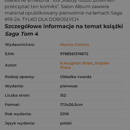
diabelnie śmieszna”. Io9 „Każdy rodzic powinien
przeczytać ten komiks”. Salon Album zawiera
materiał opublikowany pierwotnie na łamach Saga
#19-24. TYLKO DLA DOROSŁYCH
Szczegółowe informacje na temat książki
Saga Tom 4
Wydawnictwo:
Mucha Comics
EAN:
9788361319672
K.Vaughan Brian
,
Staples
Autor:
Fiona
Rodzaj oprawy:
Okładka twarda
Wydanie:
pierwsze
Liczba stron:
152
Format:
17.5x26.5cm
Rok wydania:
2016
Język wydania:
polski