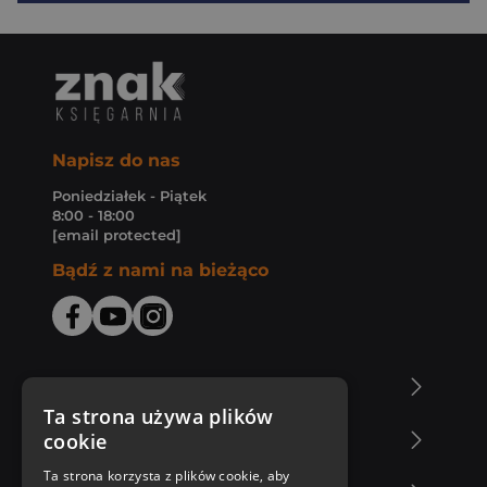
Napisz do nas
Poniedziałek - Piątek
8:00 - 18:00
[email protected]
Bądź z nami na bieżąco
O Księgarni Znak
Ta strona używa plików
cookie
Zakupy u nas
Ta strona korzysta z plików cookie, aby