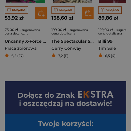
KSIĄŻKA
KSIĄŻKA
KSIĄŻKA
53,92 zł
138,60 zł
89,86 zł
75,00 zł
199,00 zł
129,00 zł
- sugerowana
- sugerowana
- sugerow
cena detaliczna
cena detaliczna
cena detaliczna
Uncanny X-Force T.3 Inny Świat
The Spectacular Spider-Man. Tombstone!
Billi 99
Praca zbiorowa
Gerry Conway
Tim Sale
6,2 (27)
7,2 (11)
6,5 (4)
Dołącz do
Znak
i oszczędzaj na dostawie!
Twoje korzyści: