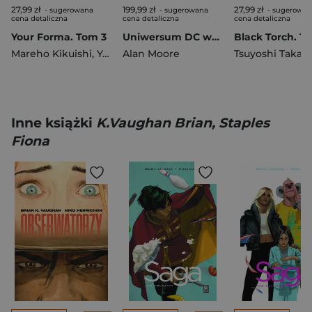
27,99 zł
199,99 zł
27,99 zł
- sugerowana
- sugerowana
- sugerowan
cena detaliczna
cena detaliczna
cena detaliczna
Your Forma. Tom 3
Uniwersum DC według Alana Moore'a. DC Deluxe
Black Torch. T
Mareho Kikuishi
,
Yoshinori Kisaragi
Alan Moore
Tsuyoshi Takaki
Inne książki
K.Vaughan Brian, Staples
Fiona