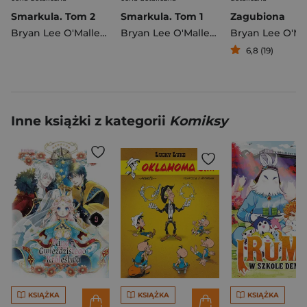
Smarkula. Tom 2
Smarkula. Tom 1
Zagubiona
Bryan Lee O'Malley
,
Leslie Hung
Bryan Lee O'Malley
,
Leslie Hung
Bryan Lee O'Ma
6,8 (19)
Inne książki z kategorii
Komiksy
KSIĄŻKA
KSIĄŻKA
KSIĄŻKA