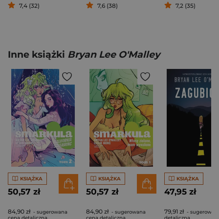
7,4 (32)
7,6 (38)
7,2 (35)
Inne książki
Bryan Lee O'Malley
KSIĄŻKA
KSIĄŻKA
KSIĄŻKA
50,57 zł
50,57 zł
47,95 zł
84,90 zł
84,90 zł
79,91 zł
- sugerowana
- sugerowana
- sugerowan
cena detaliczna
cena detaliczna
detaliczna