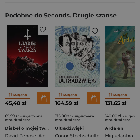
Podobne do Seconds. Drugie szanse
KSIĄŻKA
KSIĄŻKA
KSIĄŻKA
45,48 zł
164,59 zł
131,65 zł
69,99 zł
175,00 zł
140,00 zł
- sugerowana
- sugerowana
- sugerow
cena detaliczna
cena detaliczna
cena detaliczna
Diabeł o mojej twarzy
Ultradźwięki
Ardalen
David Pepose
,
Alex Cormack
Conor Stechschulte
,
Justin Birch
Miguelantxo Pr