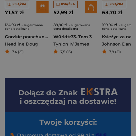
KSIĄŻKA
KSIĄŻKA
KSIĄŻKA
71,57 zł
52,99 zł
63,70 zł
124,90 zł
89,90 zł
109,90 zł
- sugerowana
- sugerowana
- sugerow
cena detaliczna
cena detaliczna
cena detaliczna
Gorzkie porachunki. Parker
W0rldtr33. Tom 3
Headline Doug
Tynion IV James
7,4 (21)
7,5 (15)
7,8 (21)
Dołącz do
Znak
i oszczędzaj na dostawie!
Twoje korzyści:
Darmowa dostawa od 99 zł z