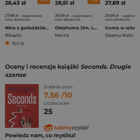
26,43 zł
28,51 zł
27,89 zł
27,99 zł
39,99 zł
29,99 zł
- sugerowana
- sugerowana
- sugerowa
cena detaliczna
cena detaliczna
cena detaliczna
Nina z gwieździstego królestwa. Tom 9
Oklahoma Jim. Lucky Luke
Rikachi
Morris
Osamu Nishi
10,0 (1)
Oceny i recenzje książki
Seconds. Drugie
szanse
Średnia ocen:
7.56
/10
Liczba ocen:
25
Powiedz nam, co myślisz!