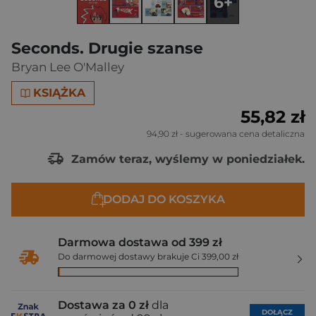
6+
Seconds. Drugie szanse
Bryan Lee O'Malley
KSIĄŻKA
55,82 zł
94,90 zł
- sugerowana cena detaliczna
Zamów teraz, wyślemy w poniedziałek.
DODAJ DO KOSZYKA
Darmowa dostawa od 399 zł
Do darmowej dostawy brakuje Ci 399,00 zł
Dostawa za 0 zł
dla
DOŁĄCZ