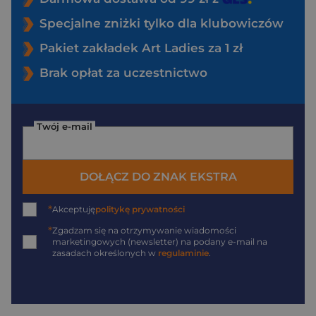
Specjalne zniżki tylko dla klubowiczów
Pakiet zakładek Art Ladies za 1 zł
Brak opłat za uczestnictwo
Twój e-mail
DOŁĄCZ DO ZNAK EKSTRA
*
Akceptuję
politykę prywatności
*
Zgadzam się na otrzymywanie wiadomości
marketingowych (newsletter) na podany
e-mail
na
zasadach określonych w
regulaminie
.