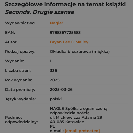
Szczegółowe informacje na temat książki
Seconds. Drugie szanse
Wydawnictwo:
Nagle!
EAN:
9788367725583
Autor:
Bryan Lee O'Malley
Rodzaj oprawy:
Okładka broszurowa (miękka)
Wydanie:
1
Liczba stron:
336
Rok wydania:
2025
Data premiery:
2025-03-26
Język wydania:
polski
NAGLE Spółka z ograniczoną
odpowiedzialnością
Podmiot
ul. Mickiewicza Adama 29
odpowiedzialny:
40-085 Katowice
PL
e-mail:
[email protected]