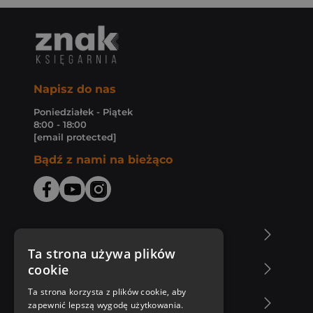
Napisz do nas
Poniedziałek - Piątek
8:00 - 18:00
[email protected]
Bądź z nami na bieżąco
O Księgarni Znak
Ta strona używa plików
cookie
Zakupy u nas
Ta strona korzysta z plików cookie, aby
Nasza oferta
zapewnić lepszą wygodę użytkowania.