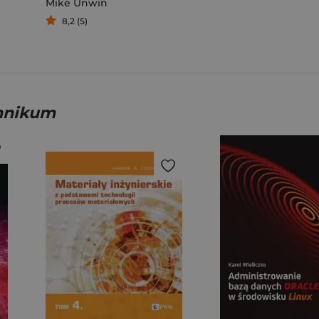
Mike Unwin
8,2 (5)
hnikum