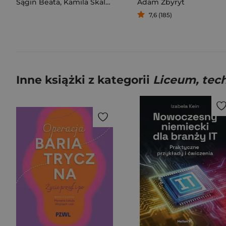
Sągin Beata
,
Kamila Skalska
,
Adam Zbyryt
Adam Zbyryt
7,6 (185)
Inne książki z kategorii
Liceum, tec