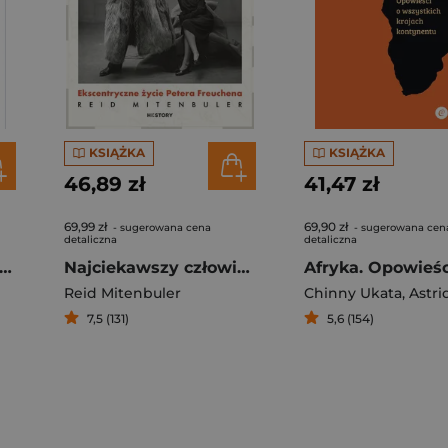
KSIĄŻKA
KSIĄŻKA
46,89 zł
41,47 zł
69,99 zł
69,90 zł
- sugerowana cena
- sugerowana cen
detaliczna
detaliczna
jąc sens Rozmowy o świadomości, moralności i przyszłości
Najciekawszy człowiek na świecie. Ekscentryczne życie Petera Freuchena
Reid Mitenbuler
Chinny Ukata
,
Astrid M
7,5 (131)
5,6 (154)