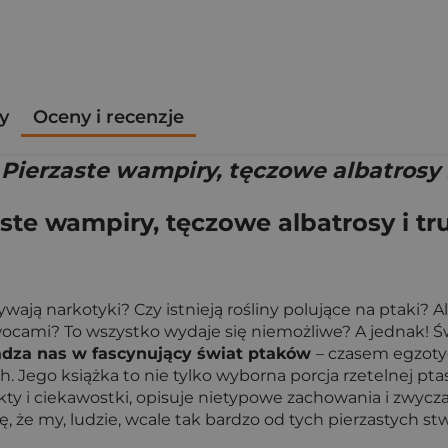
y
Oceny i recenzje
Pierzaste wampiry, tęczowe albatrosy i
ste wampiry, tęczowe albatrosy i tr
ywają narkotyki? Czy istnieją rośliny polujące na ptaki? 
wocami? To wszystko wydaje się niemożliwe? A jednak! Św
wadza nas w fascynujący świat ptaków
– czasem egzotyc
Jego książka to nie tylko wyborna porcja rzetelnej ptas
ty i ciekawostki, opisuje nietypowe zachowania i zwycza
ię, że my, ludzie, wcale tak bardzo od tych pierzastych 