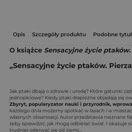
Opis
Szczegóły produktu
Podobne tytuł
O książce
Sensacyjne życie ptaków. 
„Sensacyjne życie ptaków. Pierza
Jak ptaki dbają o zdrowie i urodę? Które gatunki zaż
jednopłciowe? Kiedy ptaki drapieżne objadają się o
Zbyryt, popularyzator nauki i przyrodnik, wpro
każdego dnia możemy spotkać w lasach i w miastach. 
własnych obserwacji. Autor przedstawia nieznane fak
żeby sprawdzić, jak mogą odbierać świat. I okazuje s
trudniej oderwać się od ziemi…