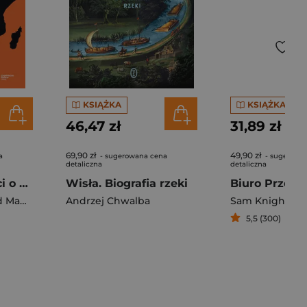
KSIĄŻKA
KSIĄŻKA
46,47 zł
31,89 zł
69,90 zł
49,90 zł
a
- sugerowana cena
- sugerowa
detaliczna
detaliczna
Afryka. Opowieści o wszystkich krajach kontynentu
Wisła. Biografia rzeki
adimba
Andrzej Chwalba
Sam Knight
5,5 (300)