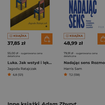
KSIĄŻKA
KSIĄŻKA
37,85 zł
48,99 zł
55,00 zł
79,91 zł
- sugerowana cena
- sugerowana cena
detaliczna
detaliczna
Luka. Jak wstyd i lęk dziurawią nam język
Nada
Jagoda Ratajczak
Harris Sam
6,8 (121)
7,2 (138)
Inne książki
Adam Zbyryt