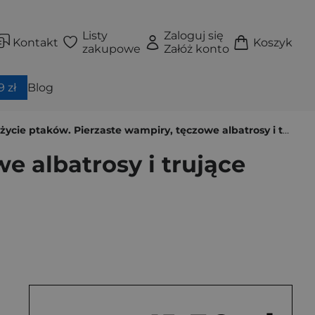
Listy
Zaloguj się
Kontakt
Koszyk
zakupowe
Załóż konto
 zł
Blog
ie ptaków. Pierzaste wampiry, tęczowe albatrosy i trujące przepiórki
e albatrosy i trujące