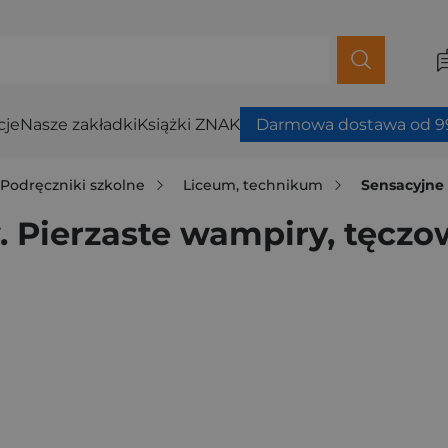
cje
Nasze zakładki
Książki ZNAK
Darmowa dostawa od 99
Podręczniki szkolne
Liceum, technikum
Sensacyjne życ
 Pierzaste wampiry, tęczow