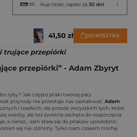
Kup teraz, zapłać za
30 dni
41,50 zł
DO KOSZYKA
 trujące przepiórki
ujące przepiórki” - Adam Zbyryt
Albo ryby? Jak często ptaki tworzą pary
iat przyrody nie przestaje nas zaskakiwać.
Adam
znych i rzadkich, ale przede wszystkich tych, które
iej wiedzy, ale też świetna zachęta do rozpoczęcia
je, a nieraz… sam stara się do ptaków upodobnić,
stworzeń się nie różnimy. Tylko nam czasem trochę