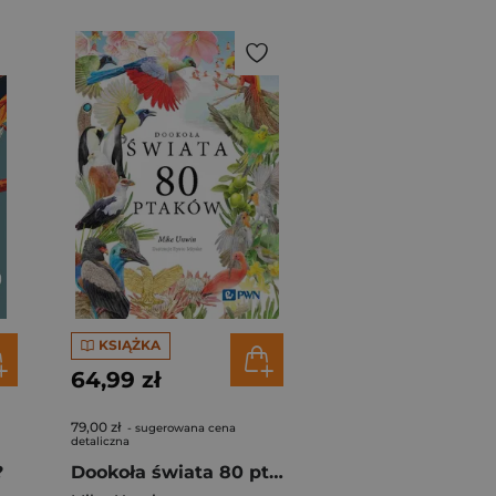
KSIĄŻKA
64,99 zł
79,00 zł
- sugerowana cena
detaliczna
?
Dookoła świata 80 ptaków