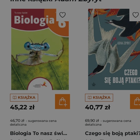
KSIĄŻKA
KSIĄŻKA
45,22 zł
40,77 zł
46,70 zł
69,90 zł
- sugerowana cena
- sugerowana cena
detaliczna
detaliczna
Biologia To nasz świat Podręcznik dla klasy 6 szkoły podstawowej
Czego się boją ptaki