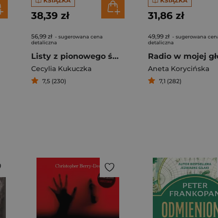
KSIĄŻKA
KSIĄŻKA
38,39 zł
31,86 zł
56,99 zł
49,99 zł
- sugerowana cena
- sugerowana cen
detaliczna
detaliczna
u
Listy z pionowego świata. Wspomnienia żony himalaisty
Cecylia Kukuczka
Aneta Korycińska
7,5 (230)
7,1 (282)