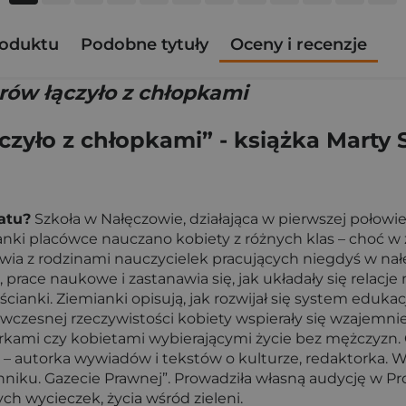
roduktu
Podobne tytuły
Oceny i recenzje
rów łączyło z chłopkami
zyło z chłopkami” - książka Marty S
atu?
Szkoła w Nałęczowie, działająca w pierwszej połowie 
nki placówce nauczano kobiety z różnych klas – choć w
ia z rodzinami nauczycielek pracujących niegdyś w nałę
prace naukowe i zastanawia się, jak układały się relacje
cianki. Ziemianki opisują, jak rozwijał się system edukacj
ówczesnej rzeczywistości kobiety wspierały się wzajemni
rkami czy kobietami wybierającymi życie bez mężczyzn.
– autorka wywiadów i tekstów o kulturze, redaktorka. Ws
nniku. Gazecie Prawnej”. Prowadziła własną audycję w P
ch wycieczek, życia wśród zieleni.