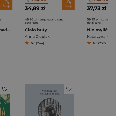
KSIĄŻKA
KSIĄŻKA
34,89 zł
37,73 zł
49,90 zł
59,99 zł
a
- sugerowana cena
- sugerowan
detaliczna
detaliczna
Radio w mojej głowie. Opowieści o ADHD
Ciało huty
Nie mylić z m
Anna Cieplak
Katarzyna Nos
6,6 (244)
6,6 (2372)