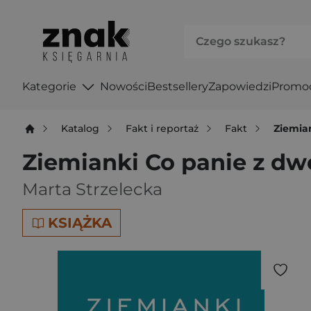
Kategorie
Nowości
Bestsellery
Zapowiedzi
Promo
Katalog
Fakt i reportaż
Fakt
Ziemia
Ziemianki Co panie z dw
Marta Strzelecka
KSIĄŻKA