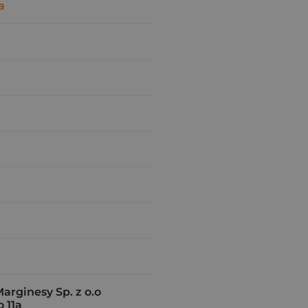
a
rginesy Sp. z o.o
 11a