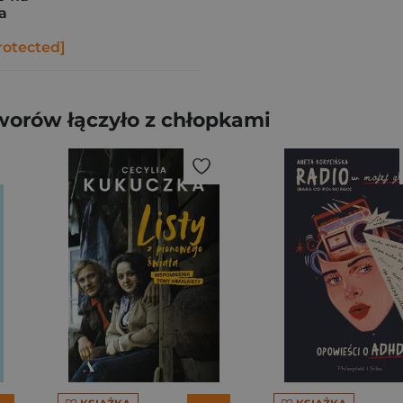
a
rotected]
worów łączyło z chłopkami