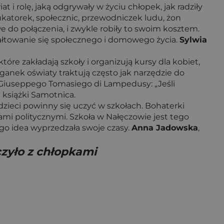
 i rolę, jaką odgrywały w życiu chłopek, jak radziły
ukatorek, społecznic, przewodniczek ludu, żon
 do połączenia, i zwykle robiły to swoim kosztem.
ztałtowanie się społecznego i domowego życia.
Sylwia
re zakładają szkoły i organizują kursy dla kobiet,
nek oświaty traktują często jak narzędzie do
i Giuseppego Tomasiego di Lampedusy: „Jeśli
a książki Samotnica.
dzieci powinny się uczyć w szkołach. Bohaterki
łami politycznymi. Szkoła w Nałęczowie jest tego
o idea wyprzedzała swoje czasy.
Anna Jadowska
,
zyło z chłopkami