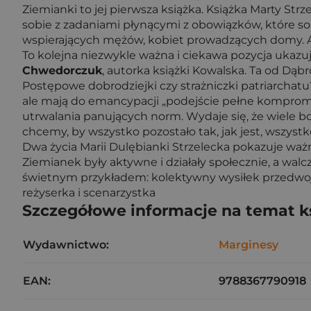
Ziemianki to jej pierwsza książka. Książka Marty Strz
sobie z zadaniami płynącymi z obowiązków, które so
wspierających mężów, kobiet prowadzących domy. Aut
To kolejna niezwykle ważna i ciekawa pozycja ukazuj
Chwedorczuk
, autorka książki Kowalska. Ta od Dąb
Postępowe dobrodziejki czy strażniczki patriarchatu
ale mają do emancypacji „podejście pełne kompromi
utrwalania panujących norm. Wydaje się, że wiele b
chcemy, by wszystko pozostało tak, jak jest, wszystk
Dwa życia Marii Dulębianki Strzelecka pokazuje waż
Ziemianek były aktywne i działały społecznie, a walc
świetnym przykładem: kolektywny wysiłek przedwoj
reżyserka i scenarzystka
Szczegółowe informacje na temat k
Wydawnictwo:
Marginesy
EAN:
9788367790918