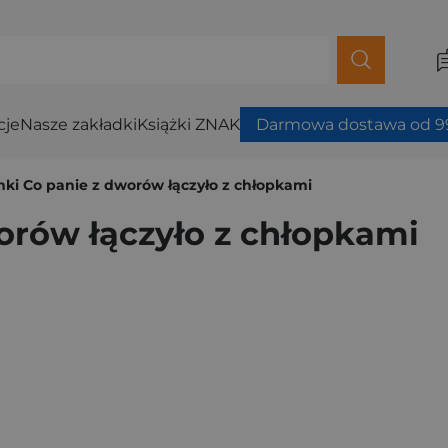
cje
Nasze zakładki
Książki ZNAK
Darmowa dostawa od 99
nki Co panie z dworów łączyło z chłopkami
orów łączyło z chłopkami