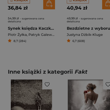
KSIĄŻKA
KSIĄŻKA
36,84 zł
40,94 zł
54,99 zł
49,99 zł
- sugerowana cena
- sugerowana cena
detaliczna
detaliczna
Synek księdza Kaczkowskiego
Bezdzietne z wybor
Piotr Żyłka
,
Patryk Galewski
Justyna Dżbik-Kluge
8,7 (284)
6,7 (608)
Inne książki z kategorii
Fakt