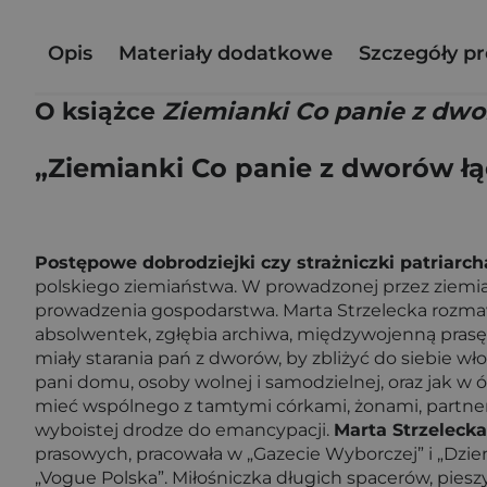
Opis
Materiały dodatkowe
Szczegóły p
O książce
Ziemianki Co panie z dwo
„Ziemianki Co panie z dworów łąc
Postępowe dobrodziejki czy strażniczki patriarch
polskiego ziemiaństwa. W prowadzonej przez ziemia
prowadzenia gospodarstwa. Marta Strzelecka rozmaw
absolwentek, zgłębia archiwa, międzywojenną prasę, 
miały starania pań z dworów, by zbliżyć do siebie włoś
pani domu, osoby wolnej i samodzielnej, oraz jak w 
mieć wspólnego z tamtymi córkami, żonami, partne
wyboistej drodze do emancypacji.
Marta Strzelecka
prasowych, pracowała w „Gazecie Wyborczej” i „Dzie
„Vogue Polska”. Miłośniczka długich spacerów, pieszy