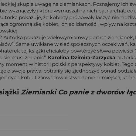
eleckiej skupia uwagę na ziemiankach. Poznajemy ich świat
bie wyznaczyły i które wymuszał na nich patriarchat: ed
orka pokazuje, że kobiety próbowały łączyć niemożliwe
ąca ogromną siłę kobiet, ich solidarność i wpływ na ks
rowskiej
? Autorka pokazuje wielowymiarowy portret ziemianek, któ
sów”. Same uwikłane w sieć społecznych oczekiwań, kaga
ohaterek tej książki chciałoby powtórzyć słowa powieśc
o się musi zmienić”.
Karolina Dzimira-Zarzycka
, autork
ny moment w historii polski z perspektywy kobiet. Tego 
ząc o swoje prawa, potrafiły się zjednoczyć ponad podzia
ennych kobiet zaowocował stworzeniem miejsca, któreg
siążki
Ziemianki Co panie z dworów łąc