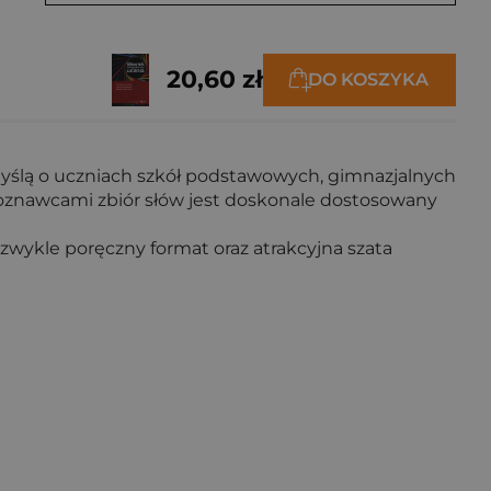
20,60 zł
DO KOSZYKA
myślą o uczniach szkół podstawowych, gimnazjalnych
koznawcami zbiór słów jest doskonale dostosowany
zwykle poręczny format oraz atrakcyjna szata