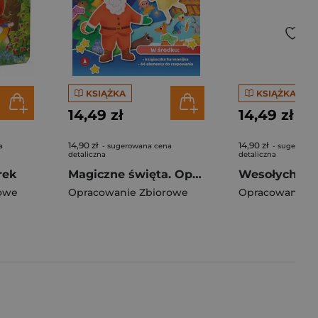
KSIĄŻKA
KSIĄŻKA
14,49 zł
14,49 zł
14,90 zł
14,90 zł
a
- sugerowana cena
- sugerowan
detaliczna
detaliczna
rek
Magiczne święta. Opowiadanka & rzepiki
owe
Opracowanie Zbiorowe
Opracowanie Z