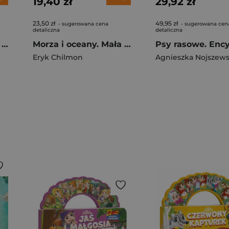
19,40 zł
29,92 zł
23,50 zł
49,95 zł
- sugerowana cena
- sugerowana cen
detaliczna
detaliczna
100 najpiękniejszych ras psów
Morza i oceany. Mała encyklopedia wiedzy
Eryk Chilmon
Agnieszka Nojszew