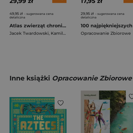
29,99 zł
17,95 zł
49,95 zł
29,95 zł
- sugerowana cena
- sugerowana cena
detaliczna
detaliczna
Atlas zwierząt chronionych. 250 polskich gatunków
Jacek Twardowski
,
Kamila Twardowska
Opracowanie Zbiorowe
Inne książki
Opracowanie Zbiorowe