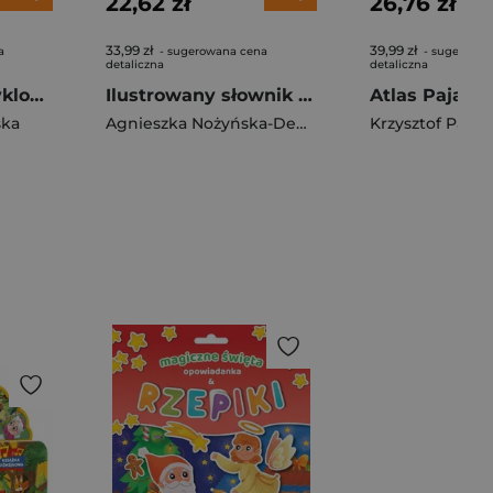
22,62 zł
26,76 zł
33,99 zł
39,99 zł
a
- sugerowana cena
- sugerowan
detaliczna
detaliczna
Psy rasowe. Encyklopedia
Ilustrowany słownik ortograficzny dla dzieci
ska
Agnieszka Nożyńska-Demianiuk
Krzysztof Pabis