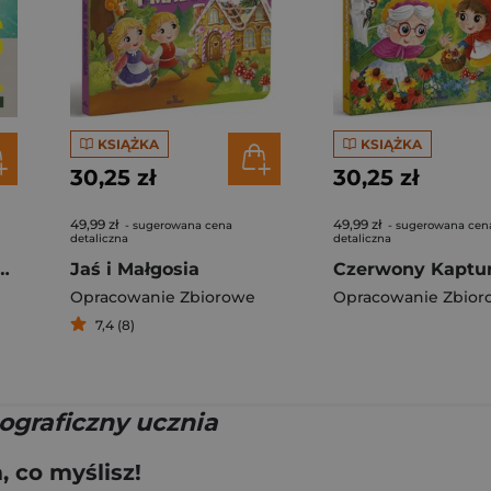
KSIĄŻKA
KSIĄŻKA
30,25 zł
30,25 zł
49,99 zł
49,99 zł
- sugerowana cena
- sugerowana cen
detaliczna
detaliczna
f Travel. Lonely Planet
Jaś i Małgosia
Czerwony Kaptu
Opracowanie Zbiorowe
Opracowanie Zbior
7,4 (8)
ograficzny ucznia
 co myślisz!