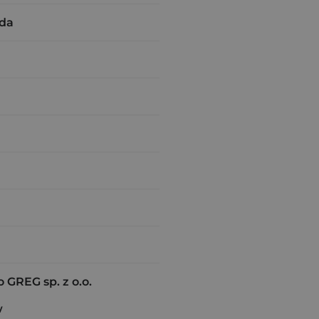
da
GREG sp. z o.o.
w