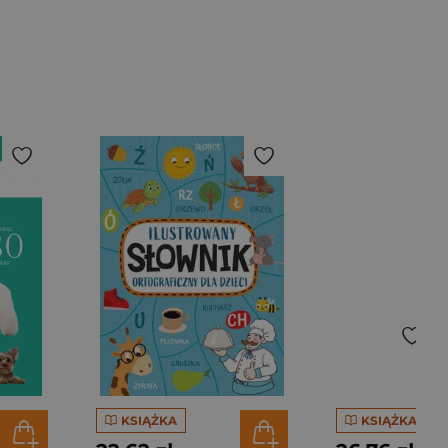
KSIĄŻKA
KSIĄŻKA