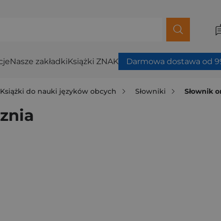
cje
Nasze zakładki
Książki ZNAK
Darmowa dostawa od 99
Książki do nauki języków obcych
Słowniki
Słownik o
znia