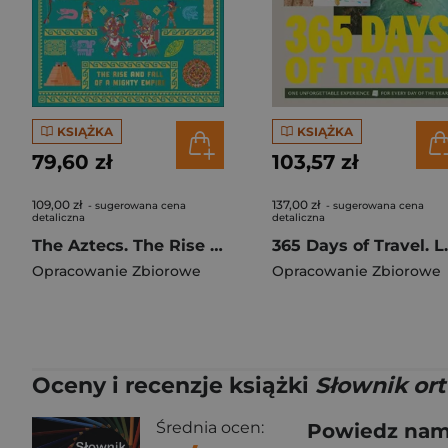
KSIĄŻKA
KSIĄŻKA
79,60 zł
103,57 zł
109,00 zł
137,00 zł
- sugerowana cena
- sugerowana cena
detaliczna
detaliczna
The Aztecs. The Rise and Fall of a Mighty Empire
365 Days o
Opracowanie Zbiorowe
Opracowanie Zbiorowe
Oceny i recenzje książki
Słownik ort
Średnia ocen:
Powiedz nam,