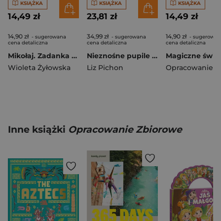
KSIĄŻKA
KSIĄŻKA
KSIĄŻKA
14,49 zł
23,81 zł
14,49 zł
14,90 zł
34,99 zł
14,90 zł
- sugerowana
- sugerowana
- sugerowan
cena detaliczna
cena detaliczna
cena detaliczna
Mikołaj. Zadanka & rzepiki
Nieznośne pupile oraz imprezy (Oby…). Tomek Łebski
Wioleta Żyłowska
Liz Pichon
Inne książki
Opracowanie Zbiorowe