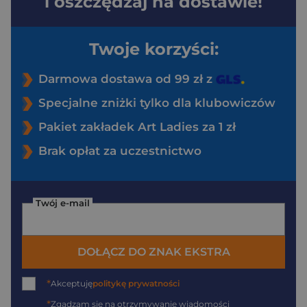
i oszczędzaj na dostawie!
Twoje korzyści:
Darmowa dostawa od 99 zł z
Specjalne zniżki tylko dla klubowiczów
Pakiet zakładek Art Ladies za 1 zł
Brak opłat za uczestnictwo
Twój e-mail
DOŁĄCZ DO ZNAK EKSTRA
*
Akceptuję
politykę prywatności
*
Zgadzam się na otrzymywanie wiadomości