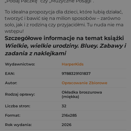
„Podaj Paczkę” czy „Muzyczne Posągi”.
To idealna propozycja dla dzieci, które lubią działać,
tworzyć i bawić się na milion sposobów – zarówno
solo, jak i z rodziną czy przyjaciółmi. Tu nuda nie ma
wstępu!
Szczegółowe informacje na temat książki
Wielkie, wielkie urodziny. Bluey. Zabawy i
zadania z naklejkami
Wydawnictwo:
HarperKids
EAN:
9788329101837
Autor:
Opracowanie Zbiorowe
Okładka broszurowa
Rodzaj oprawy:
(miękka)
Liczba stron:
32
Format:
216x285
Rok wydania:
2026