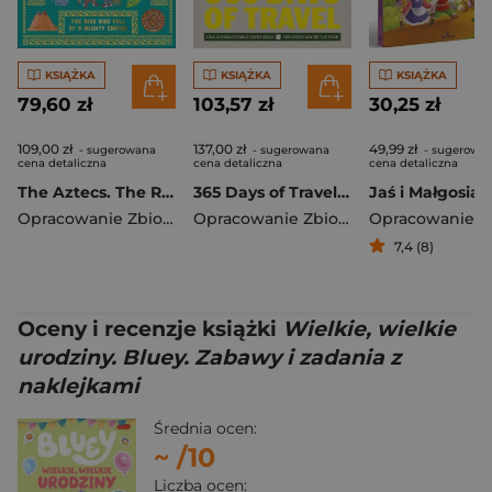
KSIĄŻKA
KSIĄŻKA
KSIĄŻKA
79,60 zł
103,57 zł
30,25 zł
109,00 zł
137,00 zł
49,99 zł
- sugerowana
- sugerowana
- sugerowa
cena detaliczna
cena detaliczna
cena detaliczna
The Aztecs. The Rise and Fall of a Mighty Empire
365 Days of Travel. Lonely Planet
Jaś i Małgosia
Opracowanie Zbiorowe
Opracowanie Zbiorowe
7,4 (8)
Oceny i recenzje książki
Wielkie, wielkie
urodziny. Bluey. Zabawy i zadania z
naklejkami
Średnia ocen:
~
/10
Liczba ocen: