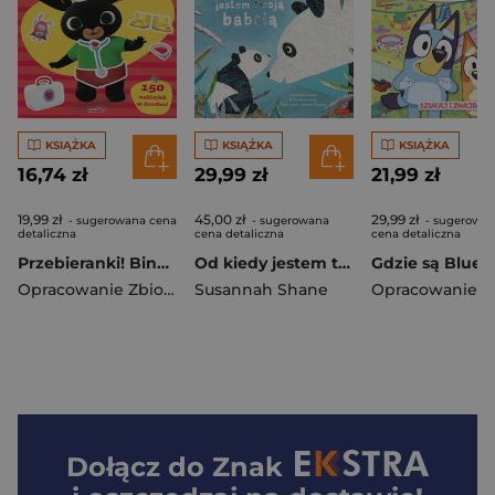
KSIĄŻKA
KSIĄŻKA
KSIĄŻKA
16,74 zł
29,99 zł
21,99 zł
19,99 zł
45,00 zł
29,99 zł
- sugerowana cena
- sugerowana
- sugerowa
detaliczna
cena detaliczna
cena detaliczna
Przebieranki! Bing. Zabawy i zadania z naklejkami
Od kiedy jestem twoją babcią. Od kiedy jestem
Opracowanie Zbiorowe
Susannah Shane
Dołącz do
Znak