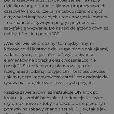
pełna kreatywnej zabawy, która zamienia każde
dziecko w organizatora najlepszej imprezy wszech
czasów! W środku czeka mnóstwo różnorodnych
aktywności inspirowanych urodzinowym klimatem
– od zadań kreatywnych po gry i przynoszące
satysfakcję wyzwania. Do książki dołączono również
naklejki. Jest ich ponad 100!
„Wielkie, wielkie urodziny” to między innymi
kolorowanki i ilustracje do uzupełniania naklejkami,
zadania typu „znajdź różnice”, wyszukiwanki
elementów na obrazku oraz ćwiczenia „co nie
pasuje?”. Są też labirynty, planszowa gra do
rozegrania z rodziną i przyjaciółmi, test osobowości
(jakim typem imprezowicza jesteś!) oraz zadania do
rysowania i projektowania własnych przyjęć.
Książka zawiera również instrukcje DIY krok po
kroku – jak zrobić bransoletki, dekoracje, latawiec
czy urodzinowe ozdoby – a także proste przepisy i
pomysły na zabawy znane z serialu Bluey, takie jak