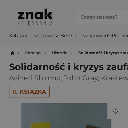
Kategorie
Nowości
Bestsellery
Zapowiedzi
Promo
Katalog
Historia
Solidarność i kryzys za
Solidarność i kryzys zau
Avineri Shlomo
,
John Gray
,
Krastew
KSIĄŻKA