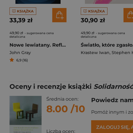
KSIĄŻKA
KSIĄŻKA
33,39 zł
30,90 zł
49,90 zł
49,90 zł
- sugerowana cena
- sugerowana cena
detaliczna
detaliczna
Nowe lewiatany. Refleksje po liberalizmie
John Gray
Krastew Iwan
,
Stephen Holm
6,9 (16)
Oceny i recenzje książki
Solidarność
Średnia ocen:
Powiedz nam,
8.00
/10
Pomóż innym i z
ZALOGUJ SIĘ,
Liczba ocen: