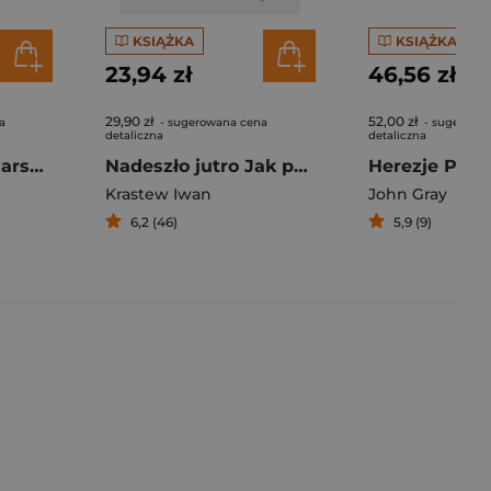
KSIĄŻKA
KSIĄŻKA
23,94 zł
46,56 zł
29,90 zł
52,00 zł
a
- sugerowana cena
- sugerowa
detaliczna
detaliczna
Mężczyźni są z Marsa kobiety z Wenus
Nadeszło jutro Jak pandemia zmienia Europę
Krastew Iwan
John Gray
6,2 (46)
5,9 (9)