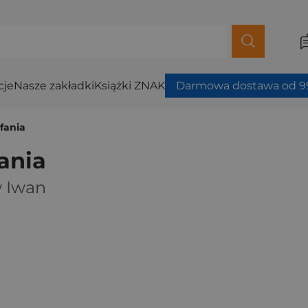
cje
Nasze zakładki
Książki ZNAK
Darmowa dostawa od 99
ufania
fania
 Iwan