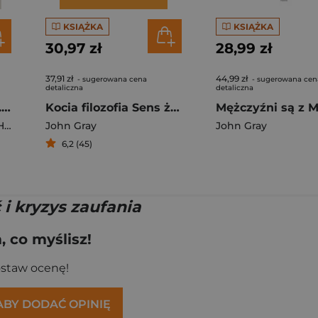
KSIĄŻKA
KSIĄŻKA
30,97 zł
28,99 zł
37,91 zł
44,99 zł
- sugerowana cena
- sugerowana cen
detaliczna
detaliczna
Światło, które zgasło. Jak Zachód zawiódł swoich wyznawców wyd. 2
Kocia filozofia Sens życia według kotów
es
John Gray
John Gray
6,2 (45)
 i kryzys zaufania
 co myślisz!
ostaw ocenę!
 ABY DODAĆ OPINIĘ