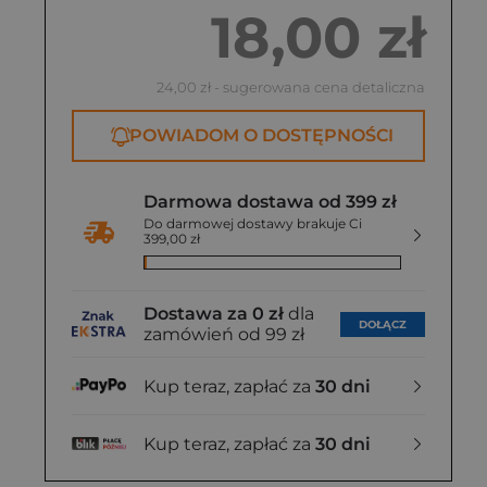
18,00 zł
24,00 zł
- sugerowana cena detaliczna
POWIADOM O DOSTĘPNOŚCI
Darmowa dostawa od 399 zł
Do darmowej dostawy brakuje Ci
399,00 zł
Dostawa za 0 zł
dla
DOŁĄCZ
zamówień od 99 zł
Kup teraz, zapłać za
30 dni
Kup teraz, zapłać za
30 dni