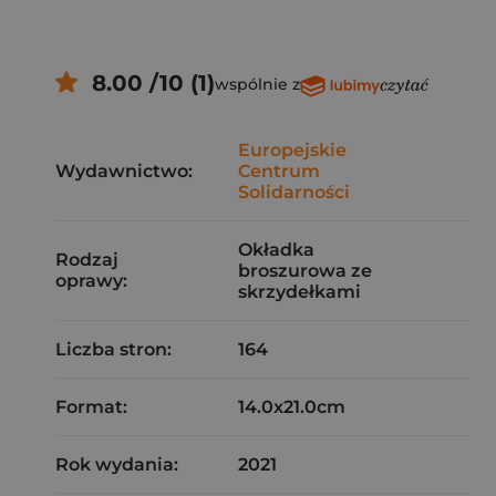
8.00 /10 (1)
wspólnie z
Europejskie
Wydawnictwo:
Centrum
Solidarności
Okładka
Rodzaj
broszurowa ze
oprawy:
skrzydełkami
Liczba stron:
164
Format:
14.0x21.0cm
Rok wydania:
2021