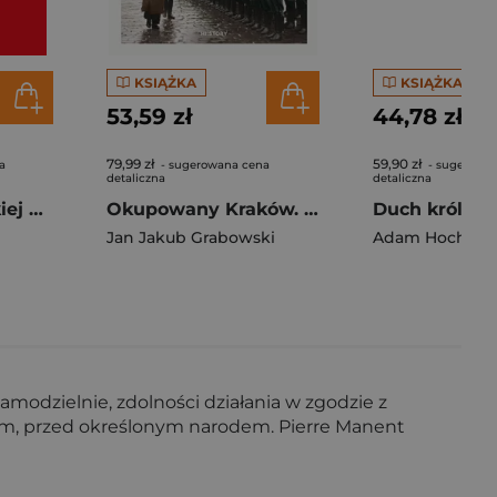
KSIĄŻKA
KSIĄŻKA
53,59 zł
44,78 zł
79,99 zł
59,90 zł
a
- sugerowana cena
- sugerowa
detaliczna
detaliczna
Od rzezi wołyńskiej do akcji "Wisła"
Okupowany Kraków. Przewodnik po stolicy Generalnego Gubernatorstwa
Duch króla L
Jan Jakub Grabowski
Adam Hochschi
samodzielnie, zdolności działania w zgodzie z
em, przed określonym narodem. Pierre Manent