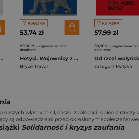
KSIĄŻKA
KSIĄŻKA
53,74 zł
57,99 zł
89,00 zł
89,90 zł
- sugerowana cena
- sugerowana cen
detaliczna
detaliczna
cie. Jak działania wojenne zmieniły medycynę wyd. 2026
Hetyci. Wojownicy z Anatolii
Bryce Trevor
Grzegorz Motyka
nia
o naszych własnych sił, naszej zdolności robienia rzeczy 
dzący są odpowiedzialni przed określonym społeczeństw
siążki
Solidarność i kryzys zaufania