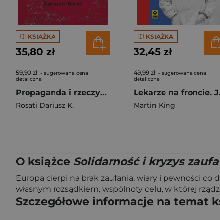
KSIĄŻKA
KSIĄŻKA
35,80 zł
32,45 zł
59,90 zł
49,99 zł
- sugerowana cena
- sugerowana cena
detaliczna
detaliczna
Propaganda i rzeczywistość. Osiem lat rządów PiS
Lekarze na fron
Rosati Dariusz K.
Martin King
O książce
Solidarność i kryzys zaufa
Europa cierpi na brak zaufania, wiary i pewności co d
własnym rozsądkiem, wspólnoty celu, w której rzą
Szczegółowe informacje na temat k