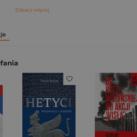
Zobacz więcej
zje
ufania