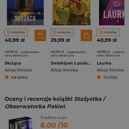
KSIĄŻKA
KSIĄŻKA
KSIĄŻKA
40,99 zł
29,99 zł
40,99 zł
49,99 zł
49,90 zł
49,99 zł
- sugerowana
- sugerowana
- sugerowa
cena detaliczna
cena detaliczna
cena detaliczna
Służąca
Detektywi z podstawówki. Tajemnica druha Bączka
Laurka
Alicja Sinicka
Alicja Sinicka
Alicja Sinicka
6,8 (6356)
7,6 (706)
Oceny i recenzje książki
Stażystka /
Obserwatorka Pakiet
Średnia ocen:
8.00
/10