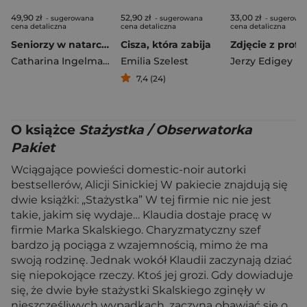
49,90 zł
52,90 zł
33,00 zł
- sugerowana
- sugerowana
- sugerowa
cena detaliczna
cena detaliczna
cena detaliczna
Seniorzy w natarciu. Emerycka szajka. Tom 1 wyd. 2026
Cisza, która zabija
Zdjęcie z profil
Catharina Ingelman-Sundberg
Emilia Szelest
Jerzy Edigey
7,4 (24)
O książce
Stażystka / Obserwatorka
Pakiet
Wciągające powieści domestic-noir autorki
bestsellerów, Alicji Sinickiej W pakiecie znajdują się
dwie książki: „Stażystka” W tej firmie nic nie jest
takie, jakim się wydaje… Klaudia dostaje pracę w
firmie Marka Skalskiego. Charyzmatyczny szef
bardzo ją pociąga z wzajemnością, mimo że ma
swoją rodzinę. Jednak wokół Klaudii zaczynają dziać
się niepokojące rzeczy. Ktoś jej grozi. Gdy dowiaduje
się, że dwie byłe stażystki Skalskiego zginęły w
nieszczęśliwych wypadkach, zaczyna obawiać się o