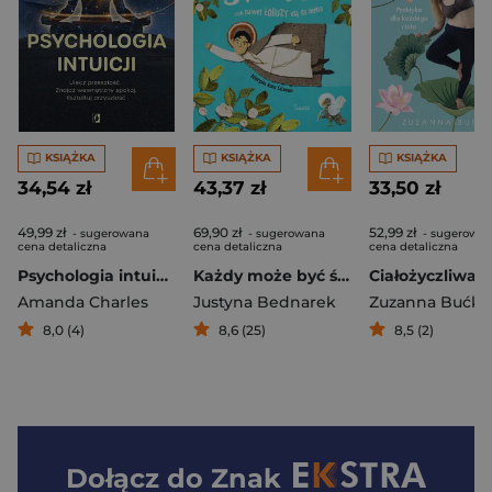
KSIĄŻKA
KSIĄŻKA
KSIĄŻKA
34,54 zł
43,37 zł
33,50 zł
49,99 zł
69,90 zł
52,99 zł
- sugerowana
- sugerowana
- sugerowa
cena detaliczna
cena detaliczna
cena detaliczna
Psychologia intuicji. Ulecz przeszłość. Znajdź wewnętrzny spokój. Kształtuj przyszłość
Każdy może być święty, czyli nawet łobuzy idą do nieba
Ciałożyczliwa j
Amanda Charles
Justyna Bednarek
Zuzanna Bućko
8,0 (4)
8,6 (25)
8,5 (2)
Dołącz do
Znak