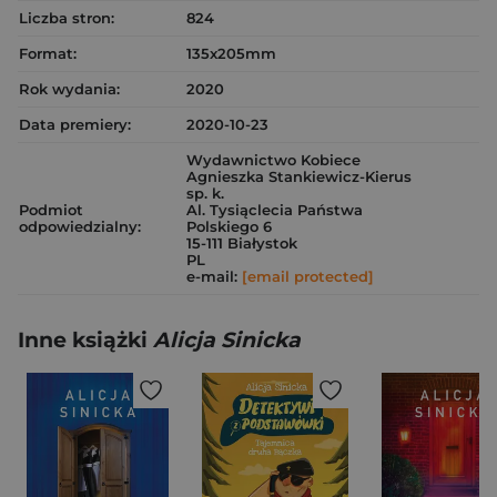
Liczba stron:
824
Format:
135x205mm
Rok wydania:
2020
Data premiery:
2020-10-23
Wydawnictwo Kobiece
Agnieszka Stankiewicz-Kierus
sp. k.
Podmiot
Al. Tysiąclecia Państwa
odpowiedzialny:
Polskiego 6
15-111 Białystok
PL
e-mail:
[email protected]
Inne książki
Alicja Sinicka