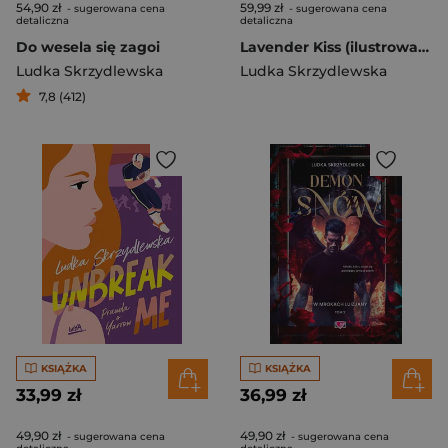
54,90 zł
59,99 zł
- sugerowana cena
- sugerowana cena
detaliczna
detaliczna
Do wesela się zagoi
Lavender Kiss (ilustrowane brzegi)
Ludka Skrzydlewska
Ludka Skrzydlewska
7,8 (412)
KSIĄŻKA
KSIĄŻKA
33,99 zł
36,99 zł
49,90 zł
49,90 zł
- sugerowana cena
- sugerowana cena