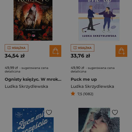
KSIĄŻKA
KSIĄŻKA
34,54 zł
33,76 zł
49,99 zł
49,90 zł
- sugerowana cena
- sugerowana cena
detaliczna
detaliczna
Ognisty księżyc. W mrokach Luizjany. Tom 3
Puck me up
Ludka Skrzydlewska
Ludka Skrzydlewska
7,5 (1082)