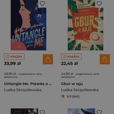
KSIĄŻKA
KSIĄŻKA
33,99 zł
22,45 zł
49,90 zł
44,90 zł
- sugerowana cena
- sugerowana cena
detaliczna
detaliczna
Untangle Me. Prawda o Yarrow
Gbur w raju
Ludka Skrzydlewska
Ludka Skrzydlewska
6,9 (645)