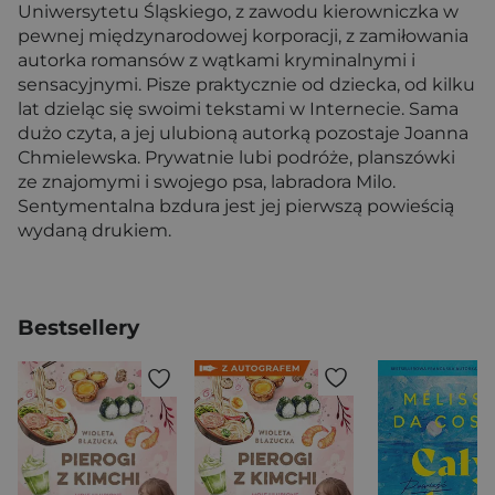
Uniwersytetu Śląskiego, z zawodu kierowniczka w
pewnej międzynarodowej korporacji, z zamiłowania
autorka romansów z wątkami kryminalnymi i
sensacyjnymi. Pisze praktycznie od dziecka, od kilku
lat dzieląc się swoimi tekstami w Internecie. Sama
dużo czyta, a jej ulubioną autorką pozostaje Joanna
Chmielewska. Prywatnie lubi podróże, planszówki
ze znajomymi i swojego psa, labradora Milo.
Sentymentalna bzdura jest jej pierwszą powieścią
wydaną drukiem.
Bestsellery