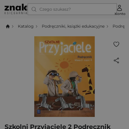
Czego szukasz?
Konto
Katalog
Podręczniki, książki edukacyjne
Podręcz
Szkolni Przyjaciele 2 Podręcznik