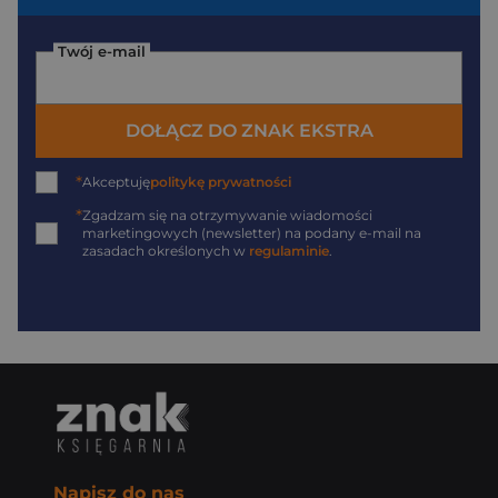
Twój e-mail
DOŁĄCZ DO ZNAK EKSTRA
*
Akceptuję
politykę prywatności
*
Zgadzam się na otrzymywanie wiadomości
marketingowych (newsletter) na podany
e-mail
na
zasadach określonych w
regulaminie
.
Napisz do nas