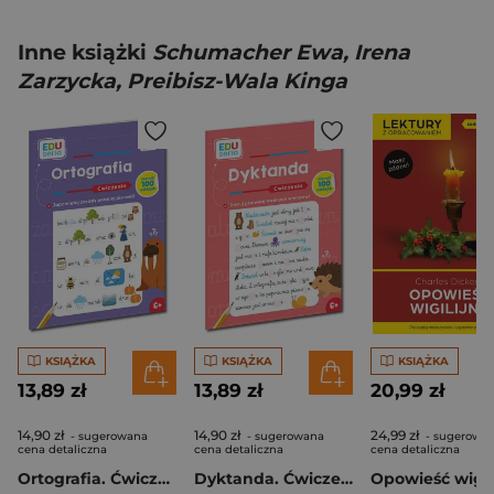
Inne książki
Schumacher Ewa, Irena
Zarzycka, Preibisz-Wala Kinga
KSIĄŻKA
KSIĄŻKA
KSIĄŻKA
13,89 zł
13,89 zł
20,99 zł
14,90 zł
14,90 zł
24,99 zł
- sugerowana
- sugerowana
- sugerowa
cena detaliczna
cena detaliczna
cena detaliczna
Ortografia. Ćwiczenia. Kapitan Nauka. EDUseria
Dyktanda. Ćwiczenia. Kapitan Nauka. EDUseria