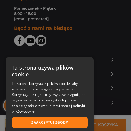
Poniedziałek - Piątek
8:00 - 18:00
[email protected]
Bądź z nami na bieżąco
O Księgarni Znak
Ta strona używa plików
cookie
Zakupy u nas
Ta strona korzysta z plików cookie, aby
Nasza oferta
zapewnić lepszą wygodę użytkowania.
Korzystając z tej strony, wyrażasz zgodę na
używanie przez nas wszystkich plików
Nasi autorzy
cookie zgodnie z warunkami naszej polityki
plików cookie.
ZAAKCEPTUJ ZGODY
16,99 zł
DO KOSZYKA