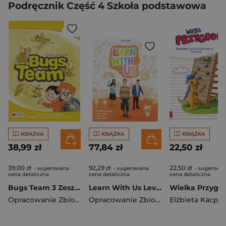
Podręcznik Część 4 Szkoła podstawowa
KSIĄŻKA
KSIĄŻKA
KSIĄŻKA
38,99 zł
77,84 zł
22,50 zł
39,00 zł
92,29 zł
22,50 zł
- sugerowana
- sugerowana
- sugerowa
cena detaliczna
cena detaliczna
cena detaliczna
Bugs Team 3 Zeszyt ćwiczeń Nowe wydanie
Learn With Us Level 4 Activity Book with Online Practice
Opracowanie Zbiorowe
Opracowanie Zbiorowe
Elżbieta Kacpr