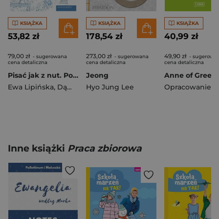
KSIĄŻKA
KSIĄŻKA
KSIĄŻKA
53,82 zł
178,54 zł
40,99 zł
79,00 zł
273,00 zł
49,90 zł
- sugerowana
- sugerowana
- sugerowa
cena detaliczna
cena detaliczna
cena detaliczna
Pisać jak z nut. Podręcznik rozwijający sprawność pisania dla obcokrajowców na poziomie B1+/B2 wyd. 3
Jeong
Ewa Lipińska
,
Dąmbska Elżbieta Grażyna
Hyo Jung Lee
Inne książki
Praca zbiorowa