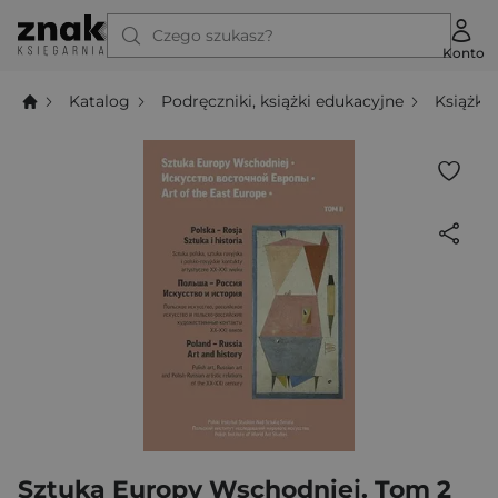
Czego szukasz?
Konto
Katalog
Podręczniki, książki edukacyjne
Książki
Sztuka Europy Wschodniej. Tom 2