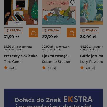
KSIĄŻKA
KSIĄŻKA
KSIĄŻKA
31,99 zł
27,39 zł
34,99 zł
39,99 zł
32,90 zł
44,90 zł
- sugerowana
- sugerowana
- sugerowa
cena detaliczna
cena detaliczna
cena detaliczna
Prezenty z okienka
I jak tu zasnąć?
Taro Gomi
Susanne Straber
Lucy Rowland
8,0 (1)
7,1 (14)
7,8 (13)
Dołącz do
Znak
i oszczędzaj na dostawie!