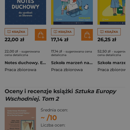
KSIĄŻKA
KSIĄŻKA
KSIĄŻKA
22,00 zł
17,14 zł
26,25 zł
22,00 zł
17,14 zł
52,50 zł
- sugerowana
- sugerowana cena
- sugerowa
cena detaliczna
detaliczna
cena detaliczna
Notes duchowy. Ewangelia wg. Marka
Szkoła marzeń na TAK SP 1 podr. cz.2
Praca zbiorowa
Praca zbiorowa
Praca zbiorowa
Oceny i recenzje książki
Sztuka Europy
Wschodniej. Tom 2
Średnia ocen:
~
/10
Liczba ocen: