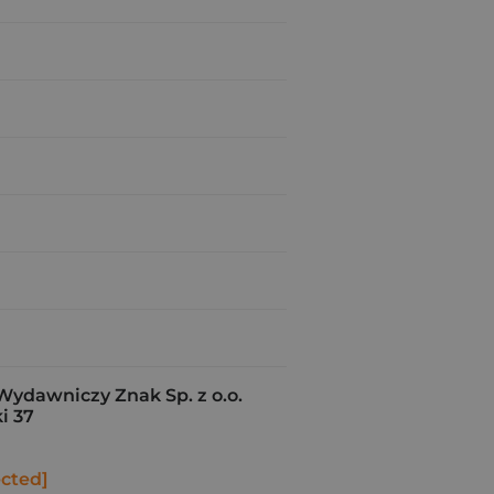
Wydawniczy Znak Sp. z o.o.
i 37
ected]