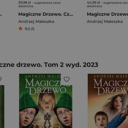
39,99 zł
44,99 zł
- sugerowana cena
- sugerowana cen
detaliczna
detaliczna
usz - książka z autografem
Magiczne Drzewo. Czerwone krzesło (wydanie 2023)
Andrzej Maleszka
Andrzej Maleszka
9,0 (1)
czne drzewo. Tom 2 wyd. 2023