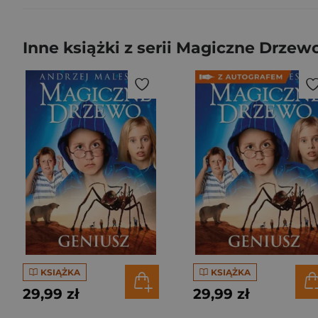
Inne książki z serii Magiczne Drzew
KSIĄŻKA
KSIĄŻKA
29,99 zł
29,99 zł