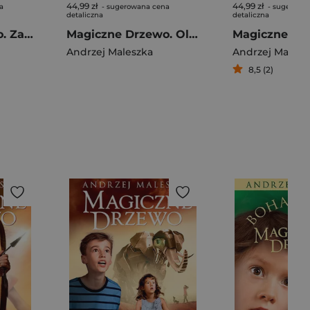
44,99 zł
44,99 zł
a
- sugerowana cena
- sugerowa
detaliczna
detaliczna
Magiczne Drzewo. Zaginiona para
Magiczne Drzewo. Olbrzym. Nowe wydanie 2024
Andrzej Maleszka
Andrzej Malesz
8,5 (2)