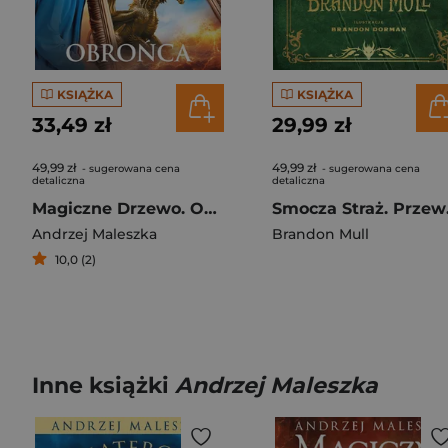
KSIĄŻKA
KSIĄŻKA
33,49 zł
29,99 zł
49,99 zł
49,99 zł
- sugerowana cena
- sugerowana cena
detaliczna
detaliczna
Magiczne Drzewo. Obrońca
Smocza
Andrzej Maleszka
Brandon Mull
10,0 (2)
Inne książki
Andrzej Maleszka