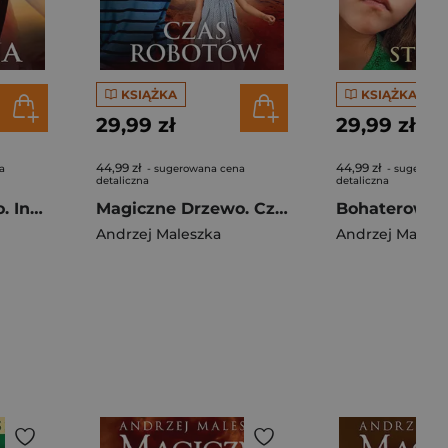
KSIĄŻKA
KSIĄŻKA
29,99 zł
29,99 zł
44,99 zł
44,99 zł
a
- sugerowana cena
- sugerowa
detaliczna
detaliczna
Magiczne Drzewo. Inwazja [wydanie 2024]
Magiczne Drzewo. Czas robotów [wydanie 2024]
Andrzej Maleszka
Andrzej Malesz