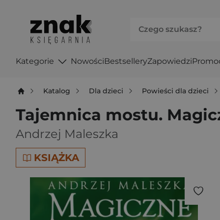
Kategorie
Nowości
Bestsellery
Zapowiedzi
Promo
Katalog
Dla dzieci
Powieści dla dzieci
Tajemnica mostu. Magic
Andrzej Maleszka
KSIĄŻKA