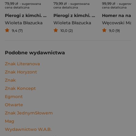
79,99 zł
79,99 zł
99,99 zł
- sugerowana
- sugerowana
- sugerowa
cena detaliczna
cena detaliczna
cena detaliczna
Pierogi z kimchi. Moje ulubione azjatyckie przepisy
Pierogi z kimchi. Moje ulubione azjatyckie przepisy - książka z autografem
Wioleta Błazucka
Wioleta Błazucka
Węcowski Mar
9,4 (7)
10,0 (2)
9,0 (9)
Podobne wydawnictwa
Znak Literanova
Znak Horyzont
Znak
Znak Koncept
Egmont
Otwarte
Znak JednymSłowem
Mag
Wydawnictwo W.A.B.