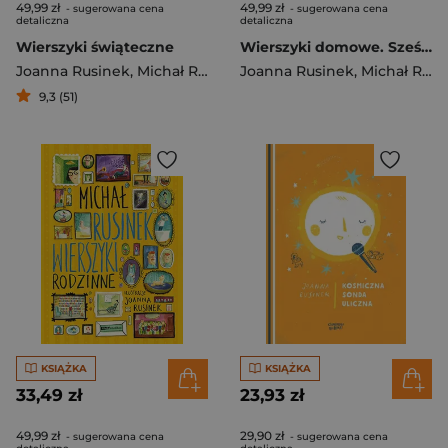
49,99 zł
49,99 zł
- sugerowana cena
- sugerowana cena
detaliczna
detaliczna
Wierszyki świąteczne
Wierszyki domowe. Sześć i pół tuzinka wierszyków Rusinka [2025]
Joanna Rusinek
,
Michał Rusinek
Joanna Rusinek
,
Michał Rusinek
9,3 (51)
KSIĄŻKA
KSIĄŻKA
33,49 zł
23,93 zł
49,99 zł
29,90 zł
- sugerowana cena
- sugerowana cena