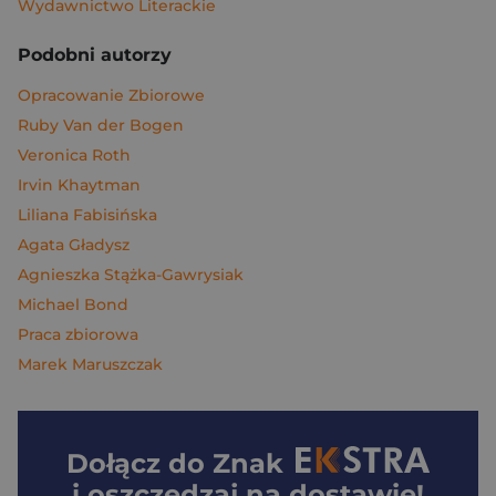
Wydawnictwo Literackie
Podobni autorzy
Opracowanie Zbiorowe
Ruby Van der Bogen
Veronica Roth
Irvin Khaytman
Liliana Fabisińska
Agata Gładysz
Agnieszka Stążka-Gawrysiak
Michael Bond
Praca zbiorowa
Marek Maruszczak
Dołącz do
Znak
i oszczędzaj na dostawie!