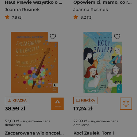
Hau! Prawie wszystko o psach
Opowiem ci, mamo, co robią lisy
Joanna Rusinek
Joanna Rusinek
7,8 (5)
8,2 (13)
KSIĄŻKA
KSIĄŻKA
38,99 zł
17,24 zł
52,00 zł
22,99 zł
- sugerowana cena
- sugerowana cena
detaliczna
detaliczna
Zaczarowana wiolonczela na wiolonczelę i fortepian
Koci Zaułek. Tom 1