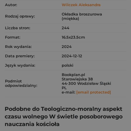
Autor:
Wilczek Aleksandra
Okładka broszurowa
Rodzaj oprawy:
(miękka)
Liczba stron:
244
Format:
16.5x23.5cm
Rok wydania:
2024
Data premiery:
2024-12-12
Język wydania:
polski
Bookplan.pl
Starowiejska 38
Podmiot
44-300 Wodzisław Śląski
odpowiedzialny:
PL
e-mail:
[email protected]
Podobne do Teologiczno-moralny aspekt
czasu wolnego W świetle posoborowego
nauczania kościoła