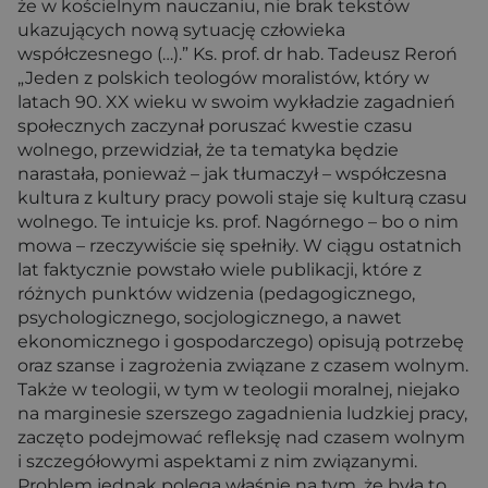
że w kościelnym nauczaniu, nie brak tekstów
ukazujących nową sytuację człowieka
współczesnego (…).” Ks. prof. dr hab. Tadeusz Reroń
„Jeden z polskich teologów moralistów, który w
latach 90. XX wieku w swoim wykładzie zagadnień
społecznych zaczynał poruszać kwestie czasu
wolnego, przewidział, że ta tematyka będzie
narastała, ponieważ – jak tłumaczył – współczesna
kultura z kultury pracy powoli staje się kulturą czasu
wolnego. Te intuicje ks. prof. Nagórnego – bo o nim
mowa – rzeczywiście się spełniły. W ciągu ostatnich
lat faktycznie powstało wiele publikacji, które z
różnych punktów widzenia (pedagogicznego,
psychologicznego, socjologicznego, a nawet
ekonomicznego i gospodarczego) opisują potrzebę
oraz szanse i zagrożenia związane z czasem wolnym.
Także w teologii, w tym w teologii moralnej, niejako
na marginesie szerszego zagadnienia ludzkiej pracy,
zaczęto podejmować refleksję nad czasem wolnym
i szczegółowymi aspektami z nim związanymi.
Problem jednak polega właśnie na tym, że była to