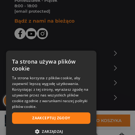
Poniedziałek - Piątek
8:00 - 18:00
[email protected]
Bądź z nami na bieżąco
O Księgarni Znak
Ta strona używa plików
cookie
Zakupy u nas
Ta strona korzysta z plików cookie, aby
Nasza oferta
zapewnić lepszą wygodę użytkowania.
Korzystając z tej strony, wyrażasz zgodę na
używanie przez nas wszystkich plików
Nasi autorzy
cookie zgodnie z warunkami naszej polityki
plików cookie.
ZAAKCEPTUJ ZGODY
36,87 zł
DO KOSZYKA
ZARZĄDZAJ