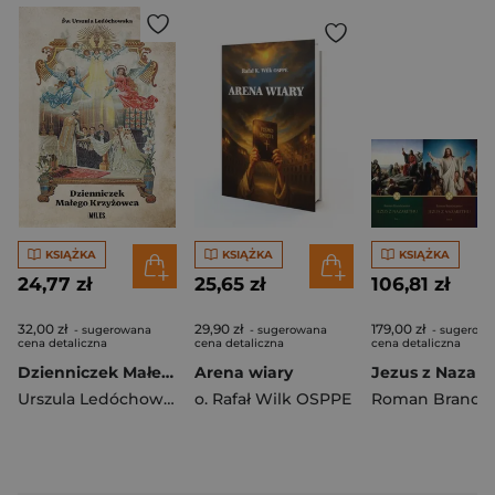
KSIĄŻKA
KSIĄŻKA
KSIĄŻKA
24,77 zł
25,65 zł
106,81 zł
32,00 zł
29,90 zł
179,00 zł
- sugerowana
- sugerowana
- sugerow
cena detaliczna
cena detaliczna
cena detaliczna
Dzienniczek Małego Krzyżowca
Arena wiary
Urszula Ledóchowska
o. Rafał Wilk OSPPE