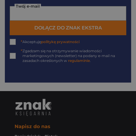
Twój e-mail
DOŁĄCZ DO ZNAK EKSTRA
*
Akceptuję
politykę prywatności
*
Zgadzam się na otrzymywanie wiadomości
marketingowych (newsletter) na podany
e-mail
na
zasadach określonych w
regulaminie
.
Napisz do nas