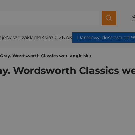
cje
Nasze zakładki
Książki ZNAK
Darmowa dostawa od 99
 Gray. Wordsworth Classics wer. angielska
ay. Wordsworth Classics we