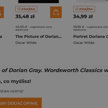
KSIĄŻKA
KSIĄŻKA
35,48 zł
34,99 zł
44,00 zł
59,90 zł
- sugerowana cena
- sugerowana cen
detaliczna
detaliczna
ya
The Picture of Dorian Gray wer. angielska
Oscar Wilde
Oscar Wilde
 of Dorian Gray. Wordsworth Classics w
 co myślisz!
ostaw ocenę!
 ABY DODAĆ OPINIĘ