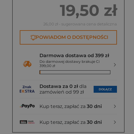
19,50 zł
26,00 zł
- sugerowana cena detaliczna
POWIADOM O DOSTĘPNOŚCI
Darmowa dostawa od 399 zł
Do darmowej dostawy brakuje Ci
399,00 zł
Dostawa za 0 zł
dla
DOŁĄCZ
zamówień od 99 zł
Kup teraz, zapłać za
30 dni
Kup teraz, zapłać za
30 dni