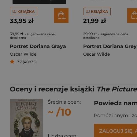
KSIĄŻKA
KSIĄŻKA
33,95 zł
21,99 zł
39,99 zł
29,99 zł
- sugerowana cena
- sugerowana cena
detaliczna
detaliczna
Portret Doriana Graya
Portret Doriana Gre
Oscar Wilde
Oscar Wilde
7,7 (40835)
Oceny i recenzje książki
The Picture
Średnia ocen:
Powiedz nam,
~
/10
Pomóż innym i z
ZALOGUJ SIĘ,
Liczba ocen: