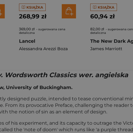
KSIĄŻKA
KSIĄŻKA
268,99 zł
60,94 zł
369,00 zł
82,00 zł
- sugerowana cena
- sugerowana ce
detaliczna
detaliczna
Lancel
The New Dark A
Alessandra Arezzi Boza
James Marriott
y. Wordsworth Classics wer. angielska
w, University of Buckingham.
liantly designed puzzle, intended to tease conventional mi
 From its provocative Preface, challenging the reader to be
ith the notion of sin as an element of design.
of his experiment, and its capacity to outrage the Vict
alled the 'note of doom' which runs like 'a purple thread'