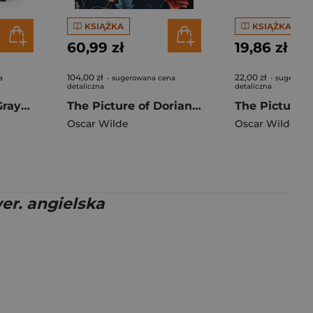
KSIĄŻKA
KSIĄŻKA
60,99 zł
19,86 zł
104,00 zł
22,00 zł
a
- sugerowana cena
- sugerowa
detaliczna
detaliczna
Portret Doriana Graya barwione brzegi
The Picture of Dorian Gray wer. angielska
Oscar Wilde
Oscar Wilde
er. angielska