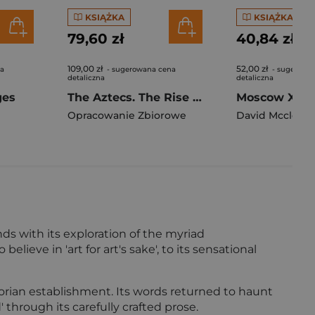
KSIĄŻKA
KSIĄŻKA
79,60 zł
40,84 zł
109,00 zł
52,00 zł
na
- sugerowana cena
- sugerowa
detaliczna
detaliczna
ges
The Aztecs. The Rise and Fall of a Mighty Empire
Moscow X
Opracowanie Zbiorowe
David Mcclosk
nds with its exploration of the myriad
lieve in 'art for art's sake', to its sensational
orian establishment. Its words returned to haunt
 through its carefully crafted prose.