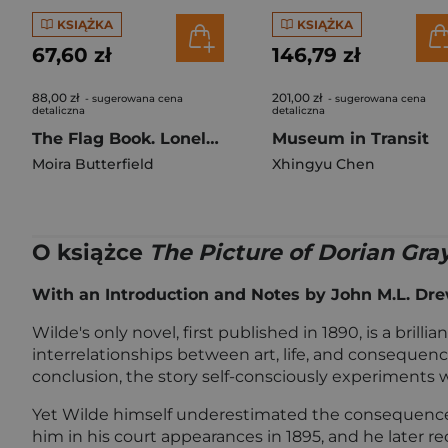
KSIĄŻKA
KSIĄŻKA
67,60 zł
146,79 zł
88,00 zł
201,00 zł
- sugerowana cena
- sugerowana cena
detaliczna
detaliczna
The Flag Book. Lonely Planet Kids
Museum in Transit
Moira Butterfield
Xhingyu Chen
O książce
The Picture of Dorian Gra
With an Introduction and Notes by John M.L. Dre
Wilde's only novel, first published in 1890, is a bril
interrelationships between art, life, and consequence.
conclusion, the story self-consciously experiments w
Yet Wilde himself underestimated the consequences 
him in his court appearances in 1895, and he later rec