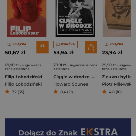
KSIĄŻKA
KSIĄŻKA
KSIĄŻKA
50,67 zł
53,94 zł
23,94 zł
69,90 zł
79,91 zł
29,90 zł
- sugerowana
- sugerowana cena
- sugerowa
cena detaliczna
detaliczna
cena detaliczna
Filip Łobodziński
Ciągle w drodze. Życie Boba Dylana
Z cukru był kró
Filip Łobodziński
Howard Sounes
Piotr Milewski
7,2 (35)
8,4 (21)
4,8 (10)
Dołącz do
Znak