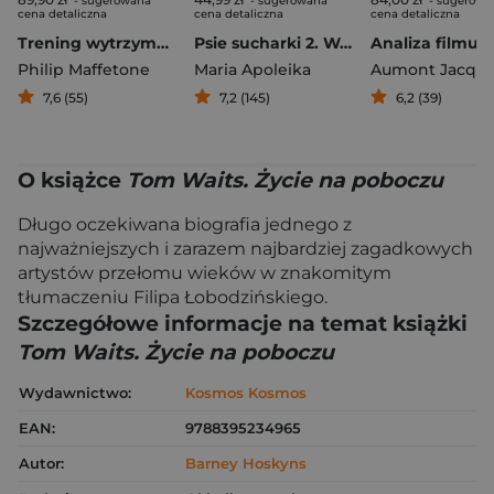
- sugerowana
- sugerowana
- sugerowa
cena detaliczna
cena detaliczna
cena detaliczna
Trening wytrzymałościowy Jak budować maksymalną wydolność i szybkość bez przetrenowania i kontuzji
Psie sucharki 2. Wszystkie słowa, które musisz znać, żeby obsłużyć swojego psa
Analiza filmu
Philip Maffetone
Maria Apoleika
Aumont Jacqu
7,6 (55)
7,2 (145)
6,2 (39)
O książce
Tom Waits. Życie na poboczu
Długo oczekiwana biografia jednego z
najważniejszych i zarazem najbardziej zagadkowych
artystów przełomu wieków w znakomitym
tłumaczeniu Filipa Łobodzińskiego.
Szczegółowe informacje na temat książki
Tom Waits. Życie na poboczu
Wydawnictwo:
Kosmos Kosmos
EAN:
9788395234965
Autor:
Barney Hoskyns