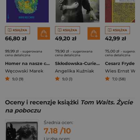
KSIĄŻKA
KSIĄŻKA
KSIĄŻKA
66,80 zł
49,20 zł
42,99 zł
99,99 zł
79,90 zł
75,00 zł
- sugerowana
- sugerowana
- sugerowa
cena detaliczna
cena detaliczna
cena detaliczna
Homer na nasze czasy
Skłodowska-Curie. Rebeliantka
Cesarz Fryderyk
Węcowski Marek
Angelika Kuźniak
Wies Ernst W.
9,0 (9)
9,0 (1)
7,0 (58)
Oceny i recenzje książki
Tom Waits. Życie
na poboczu
Średnia ocen:
7.18
/10
Liczba ocen: