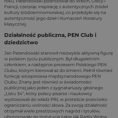
roku. Parandowski podróżował do Włoch, Grecji i
Francji, czerpiąc inspirację z autentycznych źródeł
kultury śródziemnomorskiej, co przełożyło się na
autentyczność jego dzieł i tłumaczeń literatury
klasycznej.
Działalność publiczna, PEN Club i
dziedzictwo
Jan Parandowski stanowił niezwykle aktywną figurę
w polskim życiu publicznym. Był długoletnim
członkiem, a następnie prezesem Polskiego PEN
Clubu, którym kierował aż do śmierci. Pełnił również
funkcję wiceprezesa międzynarodowego PEN
Clubu. Znany jest również w świadomości
publicznej jako jeden z sygnatariuszy głośnego
„Listu 34”, który polscy pisarze i naukowcy
wystosowali do władz PRL w proteście przeciwko
ograniczaniu wolności słowa. Za swoją działalność
otrzymał wiele prestiżowych nagród i tytułów,
uhonorowały go instytucje takie jak Radio Wolna