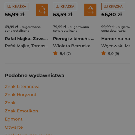
KSIĄŻKA
KSIĄŻKA
KSIĄŻKA
55,99 zł
53,59 zł
66,80 zł
69,99 zł
79,99 zł
99,99 zł
- sugerowana
- sugerowana
- sugerowa
cena detaliczna
cena detaliczna
cena detaliczna
Rafał Majka. Zawsze z przodu. Rozmawia Tomasz Kalemba - książka z autografem
Pierogi z kimchi. Moje ulubione azjatyckie przepisy
Rafał Majka
,
Tomasz Kalemba
Wioleta Błazucka
Węcowski Mar
9,4 (7)
9,0 (9)
Podobne wydawnictwa
Znak Literanova
Znak Horyzont
Znak
Znak Emotikon
Egmont
Otwarte