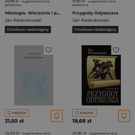
49,99 zł
17,90 zł
- sugerowana cena
- sugerowana cena
detaliczna
detaliczna
Mitologia. Wierzenia i podania Greków i Rzymian
Przygody Odyseusza
Jan Parandowski
Jan Parandowski
Chwilowo niedostępny
Chwilowo niedostępny
KSIĄŻKA
KSIĄŻKA
31,50 zł
18,68 zł
42,00 zł
24,90 zł
- sugerowana cena
- sugerowana cena