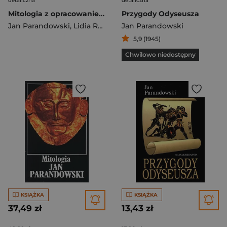
detaliczna
detaliczna
Mitologia z opracowaniem
Przygody Odyseusza
Jan Parandowski
,
Lidia Rupik
Jan Parandowski
5,9 (1945)
Chwilowo niedostępny
KSIĄŻKA
KSIĄŻKA
37,49 zł
13,43 zł