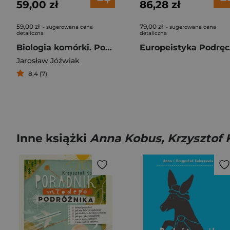
59,00 zł
86,28 zł
59,00 zł
79,00 zł
- sugerowana cena
- sugerowana cena
detaliczna
detaliczna
Biologia komórki. Podręcznik dla studentów uczelni medycznych
Eur
Jarosław Jóźwiak
8,4 (7)
Inne książki
Anna Kobus, Krzysztof