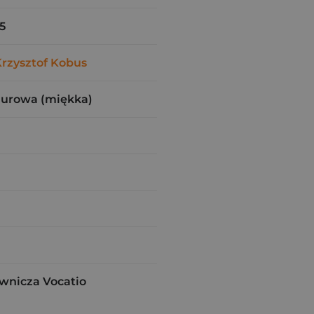
5
rzysztof Kobus
zurowa (miękka)
wnicza Vocatio