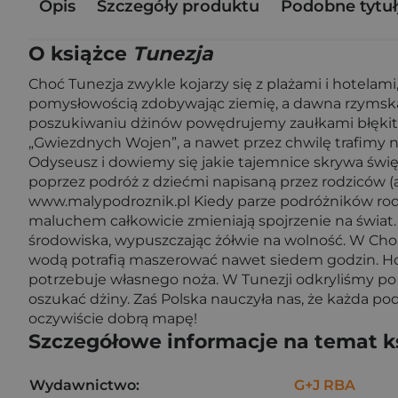
Opis
Szczegóły produktu
Podobne tytuł
O książce
Tunezja
Choć Tunezja zwykle kojarzy się z plażami i hotelami,
pomysłowością zdobywając ziemię, a dawna rzymska p
poszukiwaniu dżinów powędrujemy zaułkami błękitne
„Gwiezdnych Wojen”, a nawet przez chwilę trafimy n
Odyseusz i dowiemy się jakie tajemnice skrywa świę
poprzez podróż z dziećmi napisaną przez rodziców (a
www.malypodroznik.pl Kiedy parze podróżników rodzi
maluchem całkowicie zmieniają spojrzenie na świat. N
środowiska, wypuszczając żółwie na wolność. W Chor
wodą potrafią maszerować nawet siedem godzin. Hol
potrzebuje własnego noża. W Tunezji odkryliśmy po c
oszukać dżiny. Zaś Polska nauczyła nas, że każda pod
oczywiście dobrą mapę!
Szczegółowe informacje na temat k
Wydawnictwo:
G+J RBA