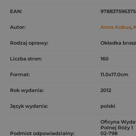
EAN:
978837596375
Autor:
Anna Kobus
,
K
Rodzaj oprawy:
Okładka bros
Liczba stron:
160
Format:
11.0x17.0cm
Rok wydania:
2012
Język wydania:
polski
Oficyna Wyda
Polnej Róży 1
Podmiot odpowiedzialny:
02-798