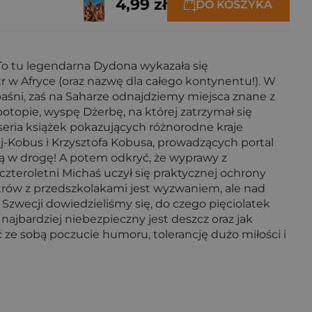
4,99 zł
DO KOSZYKA
e. To tu legendarna Dydona wykazała się
r w Afryce (oraz nazwę dla całego kontynentu!). W
aśni, zaś na Saharze odnajdziemy miejsca znane z
topie, wyspę Dżerbę, na której zatrzymał się
seria książek pokazujących różnorodne kraje
ej-Kobus i Krzysztofa Kobusa, prowadzących portal
bą w drogę! A potem odkryć, że wyprawy z
 czteroletni Michaś uczył się praktycznej ochrony
trów z przedszkolakami jest wyzwaniem, ale nad
zwecji dowiedzieliśmy się, do czego pięciolatek
najbardziej niebezpieczny jest deszcz oraz jak
ć ze sobą poczucie humoru, tolerancję dużo miłości i