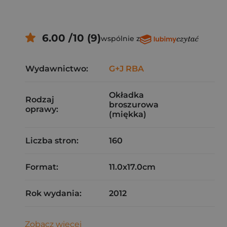
6.00 /10 (9)
wspólnie z
Wydawnictwo:
G+J RBA
Okładka
Rodzaj
broszurowa
oprawy:
(miękka)
Liczba stron:
160
Format:
11.0x17.0cm
Rok wydania:
2012
Zobacz więcej