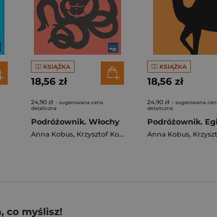
KSIĄŻKA
KSIĄŻKA
18,56 zł
18,56 zł
24,90 zł
24,90 zł
- sugerowana cena
- sugerowana cen
detaliczna
detaliczna
Podróżownik. Włochy
Podróżownik. Eg
Anna Kobus
,
Krzysztof Kobus
Anna Kobus
,
Krzyszto
 co myślisz!