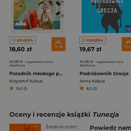
KSIĄŻKA
KSIĄŻKA
18,60 zł
19,67 zł
24,99 zł
24,90 zł
- sugerowana cena
- sugerowana cena
detaliczna
detaliczna
Poradnik młodego podróżnika
Podróżownik Grecja
Krzysztof Kobus
Anna Kobus
10,0 (1)
8,0 (2)
Oceny i recenzje książki
Tunezja
Średnia ocen:
Powiedz nam,