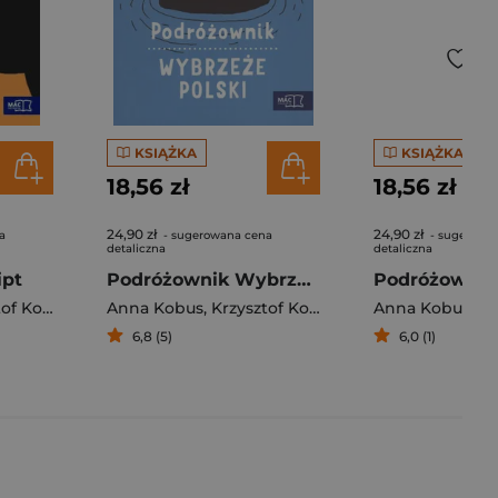
KSIĄŻKA
KSIĄŻKA
18,56 zł
18,56 zł
24,90 zł
24,90 zł
a
- sugerowana cena
- sugerowa
detaliczna
detaliczna
ipt
Podróżownik Wybrzeże Polski
f Kobus
Anna Kobus
,
Krzysztof Kobus
Anna Kobus
,
Krz
6,8 (5)
6,0 (1)