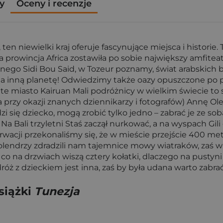
y
Oceny i recenzje
 ten niewielki kraj oferuje fascynujące miejsca i histori
rowincja Africa zostawiła po sobie największy amfiteat
go Sidi Bou Said, w Tozeur poznamy, świat arabskich b
a inną planetę! Odwiedzimy także oazy opuszczone po po
te miasto Kairuan Mali podróżnicy w wielkim świecie to 
 przy okazji znanych dziennikarzy i fotografów) Annę Ol
 się dziecko, mogą zrobić tylko jedno – zabrać je ze so
a Bali trzyletni Staś zaczął nurkować, a na wyspach Gili
wacji przekonaliśmy się, że w mieście przejście 400 me
endrzy zdradzili nam tajemnice mowy wiatraków, zaś w S
o na drzwiach wiszą cztery kołatki, dlaczego na pustyni 
róż z dzieckiem jest inna, zaś by była udana warto zabra
siążki
Tunezja