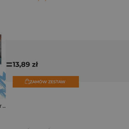
=
13,89 zł
ZAMÓW ZESTAW
Pakiet zakładek ART Monet