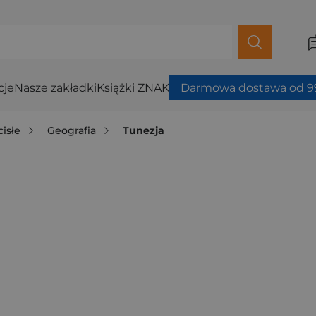
cje
Nasze zakładki
Książki ZNAK
Darmowa dostawa od 99
cisłe
Geografia
Tunezja