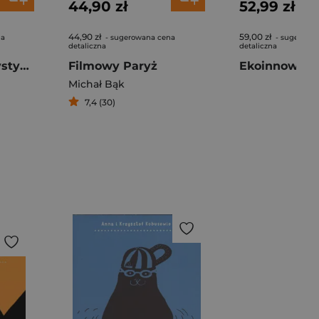
44,90 zł
52,99 zł
44,90 zł
59,00 zł
na
- sugerowana cena
- sugerowa
detaliczna
detaliczna
Marketing w turystyce i rekreacji
Filmowy Paryż
Michał Bąk
7,4 (30)