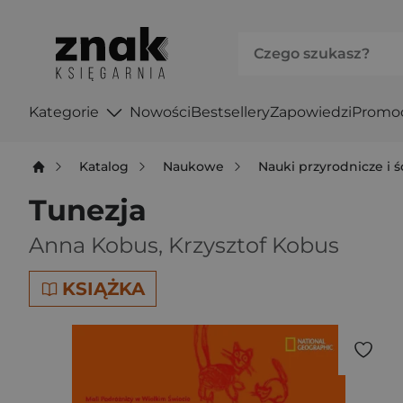
Kategorie
Nowości
Bestsellery
Zapowiedzi
Promo
Katalog
Naukowe
Nauki przyrodnicze i ś
Tunezja
Anna Kobus
,
Krzysztof Kobus
KSIĄŻKA