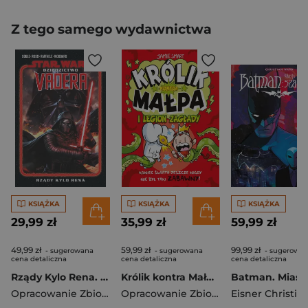
Z tego samego wydawnictwa
KSIĄŻKA
KSIĄŻKA
KSIĄŻKA
29,99 zł
35,99 zł
59,99 zł
49,99 zł
59,99 zł
99,99 zł
- sugerowana
- sugerowana
- sugerowa
cena detaliczna
cena detaliczna
cena detaliczna
Rządy Kylo Rena. Star Wars. Dziedzictwo Vadera. Tom 1
Królik kontra Małpa i legion zagłady. Tom 3
Opracowanie Zbiorowe
Opracowanie Zbiorowe