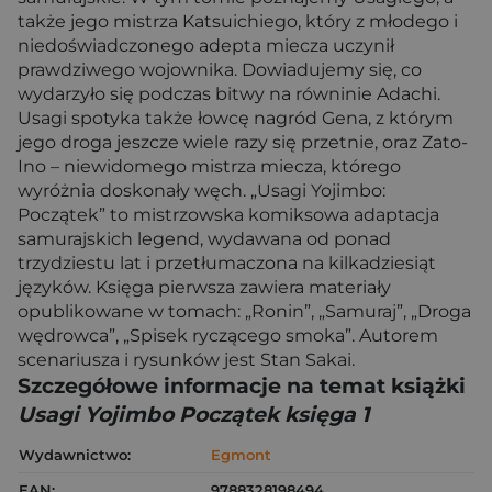
także jego mistrza Katsuichiego, który z młodego i
niedoświadczonego adepta miecza uczynił
prawdziwego wojownika. Dowiadujemy się, co
wydarzyło się podczas bitwy na równinie Adachi.
Usagi spotyka także łowcę nagród Gena, z którym
jego droga jeszcze wiele razy się przetnie, oraz Zato-
Ino – niewidomego mistrza miecza, którego
wyróżnia doskonały węch. „Usagi Yojimbo:
Początek” to mistrzowska komiksowa adaptacja
samurajskich legend, wydawana od ponad
trzydziestu lat i przetłumaczona na kilkadziesiąt
języków. Księga pierwsza zawiera materiały
opublikowane w tomach: „Ronin”, „Samuraj”, „Droga
wędrowca”, „Spisek ryczącego smoka”. Autorem
scenariusza i rysunków jest Stan Sakai.
Szczegółowe informacje na temat książki
Usagi Yojimbo Początek księga 1
Wydawnictwo:
Egmont
EAN:
9788328198494