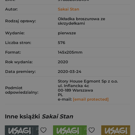
Autor:
Sakai Stan
Okładka broszurowa ze
Rodzaj oprawy:
skrzydełkami
Wydanie:
pierwsze
Liczba stron:
576
Format:
145x205mm
Rok wydania:
2020
Data premiery:
2020-03-24
Story House Egmont Sp z o.o.
ul. Inflancka 4c
Podmiot
00-189 Warszawa
odpowiedzialny:
PL
e-mail:
[email protected]
Inne książki
Sakai Stan