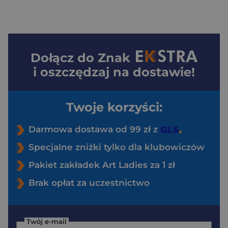
Dołącz do
Znak
i oszczędzaj na dostawie!
Twoje korzyści:
Darmowa dostawa od 99 zł z
Specjalne zniżki tylko dla klubowiczów
Pakiet zakładek Art Ladies za 1 zł
Brak opłat za uczestnictwo
Twój e-mail