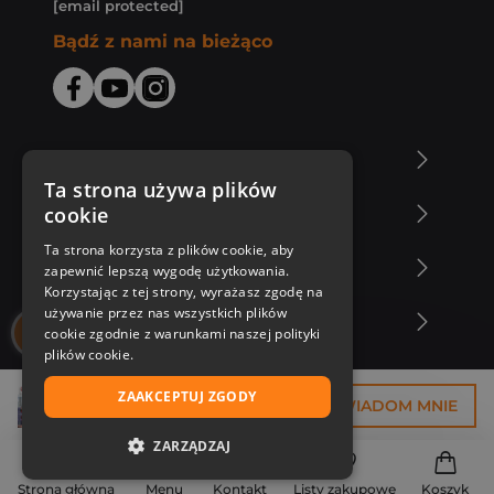
[email protected]
Bądź z nami na bieżąco
O Księgarni Znak
Ta strona używa plików
cookie
Zakupy u nas
Ta strona korzysta z plików cookie, aby
Nasza oferta
zapewnić lepszą wygodę użytkowania.
Korzystając z tej strony, wyrażasz zgodę na
używanie przez nas wszystkich plików
Nasi autorzy
cookie zgodnie z warunkami naszej polityki
plików cookie.
ZAAKCEPTUJ ZGODY
67,49 zł
POWIADOM MNIE
ZARZĄDZAJ
NIEZBĘDNE
Strona główna
Menu
Kontakt
Listy zakupowe
Koszyk