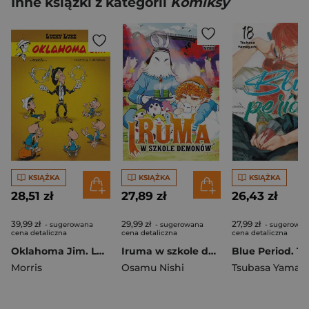
Inne książki z kategorii
Komiksy
KSIĄŻKA
KSIĄŻKA
KSIĄŻKA
28,51 zł
27,89 zł
26,43 zł
39,99 zł
29,99 zł
27,99 zł
- sugerowana
- sugerowana
- sugerowan
cena detaliczna
cena detaliczna
cena detaliczna
Oklahoma Jim. Lucky Luke
Iruma w szkole demonów. Tom 31
Blue Period. T
Morris
Osamu Nishi
Tsubasa Yamag