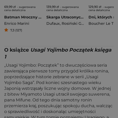
69,99 zł
139,99 zł
129,90 zł
- sugerowana
- sugerowana
- sugerowa
cena detaliczna
cena detaliczna
cena detaliczna
Batman Mroczny książę z bajki
Skarga Utraconych Ziem
Enrico Marini
Dufaux
,
Rosiński Grzegorz
7,3 (127)
O książce
Usagi Yojimbo Początek księga
1
„Usagi Yojimbo: Początek” to dwuczęściowa seria
zawierająca pierwsze tomy przygód królika ronina,
poprzedzające historie zebrane w serii „Usagi
Yojimbo Saga”. Pod koniec szesnastego wieku
Japonią wstrząsały liczne wojny domowe. W jednej
z bitew Miyamoto Usagi utracił swojego suwerena,
pana Mifune. Od tego dnia samotny ronin
przemierza kraj, poszukując spokoju ducha, walcząc
o sprawiedliwość i doskonaląc umiejętności
samurajskie. W tym tomie poznajemy Usagiego, a