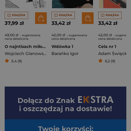
KSIĄŻKA
KSIĄŻKA
KSIĄŻKA
37,99 zł
33,42 zł
33,42 zł
49,00 zł
42,00 zł
42,00 zł
- sugerowana
- sugerowana
- sugerowa
cena detaliczna
cena detaliczna
cena detaliczna
O najntisach miłości kobiecości i młodości
Wdówka 1
Cela nr 1
Wojciech Glanowski
Barańko Igor
Adam Święcki
5,4 (9)
6,2 (9)
Dołącz do
Znak
i oszczędzaj na dostawie!
Twoje korzyści: