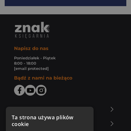
Napisz do nas
Poniedziałek - Piątek
8:00 - 18:00
[email protected]
Bądź z nami na bieżąco
O Księgarni Znak
Ta strona używa plików
cookie
Zakupy u nas