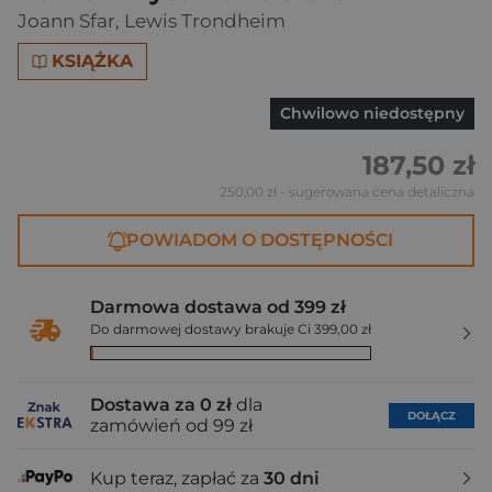
Joann Sfar
,
Lewis Trondheim
KSIĄŻKA
Chwilowo niedostępny
187,50 zł
250,00 zł
- sugerowana cena detaliczna
POWIADOM O DOSTĘPNOŚCI
Darmowa dostawa od 399 zł
Do darmowej dostawy brakuje Ci 399,00 zł
Dostawa za 0 zł
dla
DOŁĄCZ
zamówień od 99 zł
Kup teraz, zapłać za
30 dni