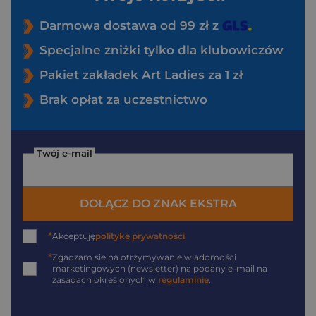
Darmowa dostawa od 99 zł z
Specjalne zniżki tylko dla klubowiczów
Pakiet zakładek Art Ladies za 1 zł
Brak opłat za uczestnictwo
Twój e-mail
DOŁĄCZ DO ZNAK EKSTRA
*
Akceptuję
politykę prywatności
*
Zgadzam się na otrzymywanie wiadomości
marketingowych (newsletter) na podany
e-mail
na
zasadach określonych w
regulaminie
.