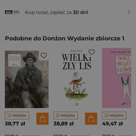
Kup teraz, zapłać za
30 dni
Podobne do Donżon Wydanie zbiorcze 1
KSIĄŻKA
KSIĄŻKA
KSIĄŻKA
38,77 zł
38,89 zł
49,47 zł
59,99 zł
59,90 zł
79,91 zł