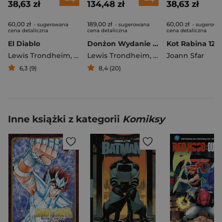
38,63 zł
134,48 zł
38,63 zł
60,00 zł
189,00 zł
60,00 zł
- sugerowana
- sugerowana
- sugerowa
cena detaliczna
cena detaliczna
cena detaliczna
El Diablo
Donżon Wydanie zbiorcze 7
Lewis Trondheim
,
Nesme Alexis
Lewis Trondheim
,
Joann Sfar
Joann Sfar
6,3 (9)
8,4 (20)
Inne książki z kategorii
Komiksy