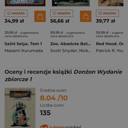
KSIĄŻKA
KSIĄŻKA
KSIĄŻKA
34,99 zł
56,66 zł
39,77 zł
39,99 zł
89,99 zł
59,99 zł
- sugerowana
- sugerowana
- sugerowa
cena detaliczna
cena detaliczna
cena detaliczna
Saint Seiya. Tom 1
Zoo. Absolute Batman. Tom 1
Masami Kurumada
Scott Snyder
,
Nick Dragotta
Patrick R. Youn
Oceny i recenzje książki
Donżon Wydanie
zbiorcze 1
Średnia ocen:
8.04
/10
Liczba ocen:
135