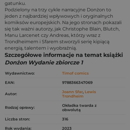
gatunku.
Podzielony na trzy cykle narracyjne Donżon to
jeden z najbardziej wpływowych i oryginalnych
komiksów europejskich. Na jego stronach pokazali
się tak ważni autorzy, jak Christophe Blain, Blutch,
Manu Larcenet czy Andreas, którzy wraz z
Trondheimem i Sfarem stworzyli serię kipiącą
energią, talentem i wyobraźnią.
Szczegółowe informacje na temat książki
Donżon Wydanie zbiorcze 1
Wydawnictwo:
Timof comics
EAN:
9788366347069
Joann Sfar
,
Lewis
Autor:
Trondheim
Okładka twarda z
Rodzaj oprawy:
obwolutą
Liczba stron:
316
Rok wydania:
2023