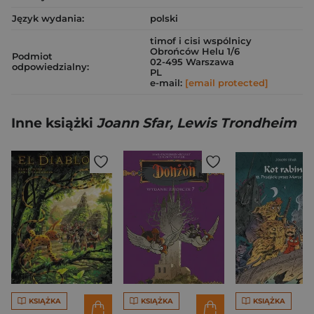
Język wydania:
polski
timof i cisi wspólnicy
Obrońców Helu 1/6
Podmiot
02-495 Warszawa
odpowiedzialny:
PL
e-mail:
[email protected]
Inne książki
Joann Sfar, Lewis Trondheim
KSIĄŻKA
KSIĄŻKA
KSIĄŻKA