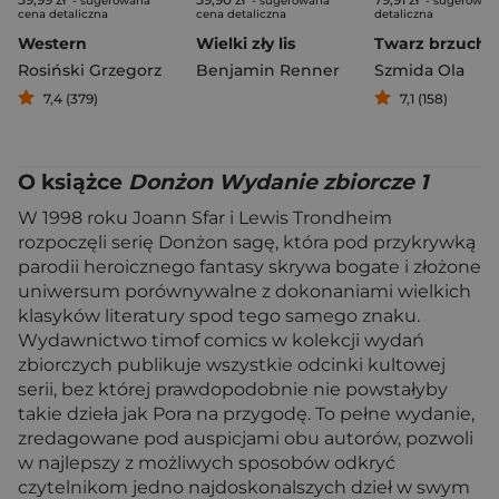
- sugerowana
- sugerowana
- sugerowan
cena detaliczna
cena detaliczna
detaliczna
Western
Wielki zły lis
Rosiński Grzegorz
Benjamin Renner
Szmida Ola
7,4 (379)
7,1 (158)
O książce
Donżon Wydanie zbiorcze 1
W 1998 roku Joann Sfar i Lewis Trondheim
rozpoczęli serię Donżon sagę, która pod przykrywką
parodii heroicznego fantasy skrywa bogate i złożone
uniwersum porównywalne z dokonaniami wielkich
klasyków literatury spod tego samego znaku.
Wydawnictwo timof comics w kolekcji wydań
zbiorczych publikuje wszystkie odcinki kultowej
serii, bez której prawdopodobnie nie powstałyby
takie dzieła jak Pora na przygodę. To pełne wydanie,
zredagowane pod auspicjami obu autorów, pozwoli
w najlepszy z możliwych sposobów odkryć
czytelnikom jedno najdoskonalszych dzieł w swym