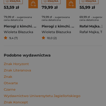
KSIĄŻKA
KSIĄŻKA
KSIĄŻKA
53,59 zł
79,99 zł
55,99 zł
79,99 zł
79,99 zł
69,99 zł
- sugerowana
- sugerowana
- sugerowa
cena detaliczna
cena detaliczna
cena detaliczna
Pierogi z kimchi. Moje ulubione azjatyckie przepisy
Pierogi z kimchi. Moje ulubione azjatyckie przepisy - książka z autografem
Wioleta Błazucka
Wioleta Błazucka
Rafał Majka
,
Tomasz 
9,4 (7)
10,0 (2)
Podobne wydawnictwa
Znak Horyzont
Znak Literanova
Znak
Otwarte
Czarne
Wydawnictwo Uniwersytetu Jagiellońskiego
Znak Koncept