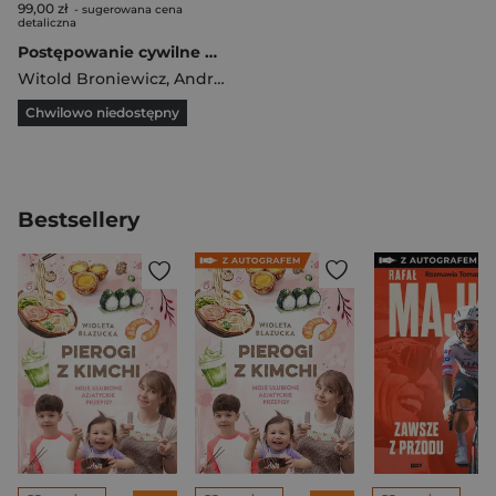
99,00 zł
- sugerowana cena
detaliczna
Postępowanie cywilne w zarysie
Witold Broniewicz
,
Andrzej Marciniak
,
Kulski Robert
Chwilowo niedostępny
Bestsellery