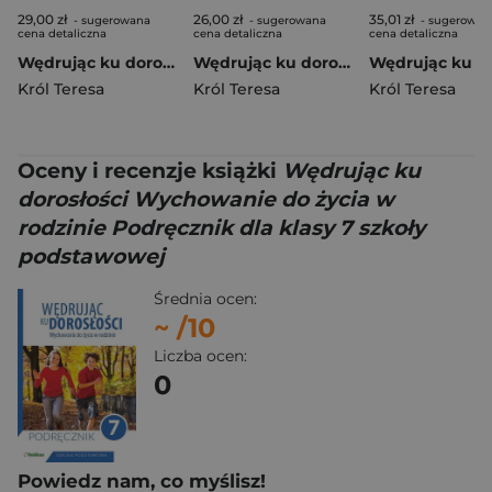
29,00 zł
26,00 zł
35,01 zł
- sugerowana
- sugerowana
- sugerowan
cena detaliczna
cena detaliczna
cena detaliczna
Wędrując ku dorosłości Podręcznik dla klasy 5 szkoły podstawowej wychowanie do życia w rodzinie
Wędrując ku dorosłości ćwiczenia dla uczniów klasy 3 liceum ogólnokształcącego, technikum, szkoły branżowej I stopnia wychowanie do życia w rodzinie
Król Teresa
Król Teresa
Król Teresa
Oceny i recenzje książki
Wędrując ku
dorosłości Wychowanie do życia w
rodzinie Podręcznik dla klasy 7 szkoły
podstawowej
Średnia ocen:
~
/10
Liczba ocen:
0
Powiedz nam, co myślisz!