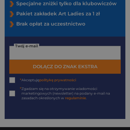
Specjalne zniżki tylko dla klubowiczów
Pakiet zakładek Art Ladies za 1 zł
Brak opłat za uczestnictwo
Twój e-mail
DOŁĄCZ DO ZNAK EKSTRA
*
Akceptuję
politykę prywatności
*
Zgadzam się na otrzymywanie wiadomości
marketingowych (newsletter) na podany
e-mail
na
zasadach określonych w
regulaminie
.