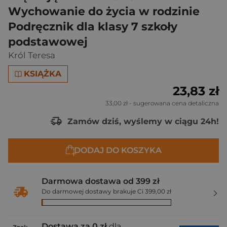
Wychowanie do życia w rodzinie
Podręcznik dla klasy 7 szkoły
podstawowej
Król Teresa
KSIĄŻKA
23,83 zł
33,00 zł
- sugerowana cena detaliczna
Zamów dziś, wyślemy w ciągu 24h!
DODAJ DO KOSZYKA
Darmowa dostawa od 399 zł
Do darmowej dostawy brakuje Ci 399,00 zł
Dostawa za 0 zł
dla