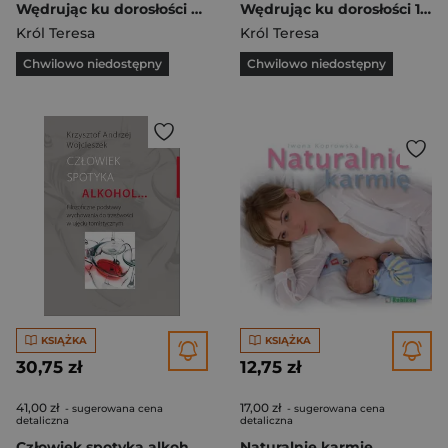
Wędrując ku dorosłości 7 Program nauczania Szkoła podstawowa
Wędrując ku dorosłości 1 Wychowanie do życia w rodzinie Program nauczania Program dla uczniów klasy 1 liceum ogólnokształcącego, technikum, szkoły branżowej I stopnia
Król Teresa
Król Teresa
Chwilowo niedostępny
Chwilowo niedostępny
KSIĄŻKA
KSIĄŻKA
30,75 zł
12,75 zł
41,00 zł
17,00 zł
- sugerowana cena
- sugerowana cena
detaliczna
detaliczna
Człowiek spotyka alkohol Filozoficzne podstawy wychowania do trzeźwości w ujęciu tomistycznym
Naturalnie karmię