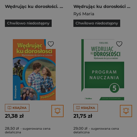
Wędrując ku dorosłości. Wychowanie do życia w rodzinie. Podręcznik dla klas 5-6 szkoły podstawowej Szkoła podstawowa
Wędrując ku dorosłości Wychowanie do życia w rodzinie Podręcznik 1-3 Szkoły ponadgimnazjalne
Ryś Maria
Chwilowo niedostępny
Chwilowo niedostępny
KSIĄŻKA
KSIĄŻKA
21,38 zł
21,75 zł
28,50 zł
29,00 zł
- sugerowana cena
- sugerowana cena
detaliczna
detaliczna