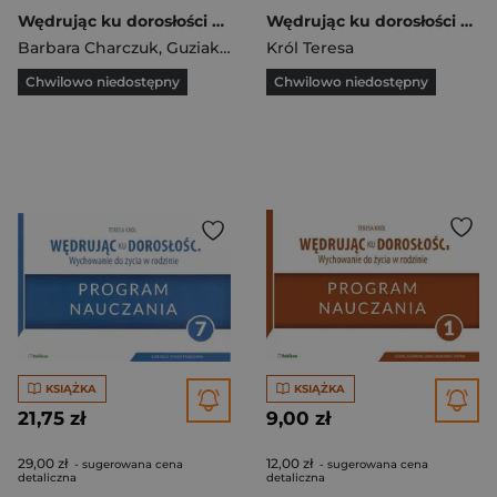
Wędrując ku dorosłości ćwiczenia dla uczniów klasy 2 liceum ogólnokształcącego, technikum, szkoły branżowej I stopnia Wychowanie do życia w rodzinie
Wędrując ku dorosłości 3 Wychowanie do życia w rodzinie Ćwiczenia Gimnazjum
Barbara Charczuk
,
Guziak-Nowak Magdalena
Król Teresa
,
Król Teresa
Chwilowo niedostępny
Chwilowo niedostępny
KSIĄŻKA
KSIĄŻKA
21,75 zł
9,00 zł
29,00 zł
12,00 zł
- sugerowana cena
- sugerowana cena
detaliczna
detaliczna