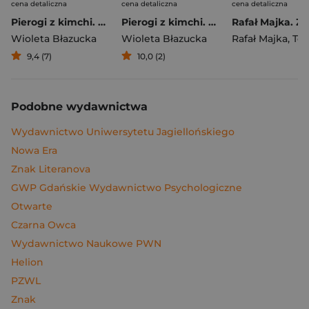
cena detaliczna
cena detaliczna
cena detaliczna
Pierogi z kimchi. Moje ulubione azjatyckie przepisy
Pierogi z kimchi. Moje ulubione azjatyckie przepisy - książka z autografem
Wioleta Błazucka
Wioleta Błazucka
Rafał Majka
,
Tomasz 
9,4 (7)
10,0 (2)
Podobne wydawnictwa
Wydawnictwo Uniwersytetu Jagiellońskiego
Nowa Era
Znak Literanova
GWP Gdańskie Wydawnictwo Psychologiczne
Otwarte
Czarna Owca
Wydawnictwo Naukowe PWN
Helion
PZWL
Znak