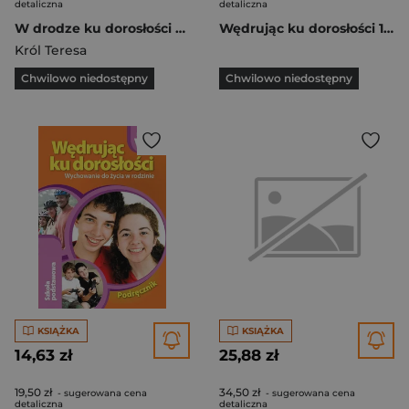
detaliczna
detaliczna
W drodze ku dorosłości 6 Ćwiczenia i materiały Szkoła podstawowa
Wędrując ku dorosłości 1-3 Wychowanie do życia w rodzinie Ćwiczenia Szkola ponadgimnazjalna
Król Teresa
Chwilowo niedostępny
Chwilowo niedostępny
KSIĄŻKA
KSIĄŻKA
14,63 zł
25,88 zł
19,50 zł
34,50 zł
- sugerowana cena
- sugerowana cena
detaliczna
detaliczna