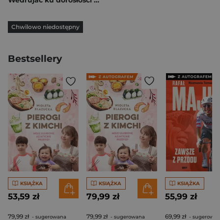
Wedrujac ku dorosłosci SP 4 scenariusz CD
Chwilowo niedostępny
Bestsellery
KSIĄŻKA
KSIĄŻKA
KSIĄŻKA
53,59 zł
79,99 zł
55,99 zł
79,99 zł
79,99 zł
69,99 zł
- sugerowana
- sugerowana
- sugerowa