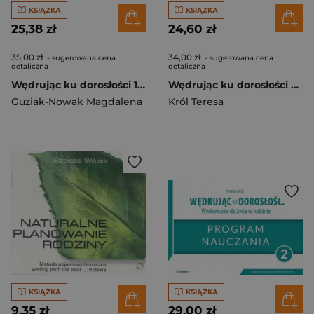
KSIĄŻKA
KSIĄŻKA
25,38 zł
24,60 zł
35,00 zł
34,00 zł
- sugerowana cena
- sugerowana cena
detaliczna
detaliczna
Wędrując ku dorosłości 1 Podręcznik Wychowanie do życia w rodzinie Szkoła ponadpodstawowa
Wędrując ku dorosłości Podręcznik dla klasy 8 szkoły podstawowej Wychowanie do życia w rodzinie.
Guziak-Nowak Magdalena
Król Teresa
KSIĄŻKA
KSIĄŻKA
9,35 zł
29,00 zł