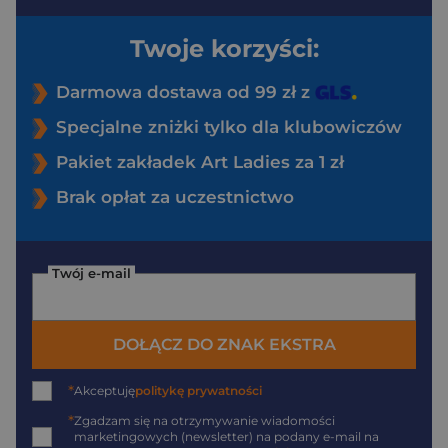
Twoje korzyści:
Darmowa dostawa od 99 zł z
Specjalne zniżki tylko dla klubowiczów
Pakiet zakładek Art Ladies za 1 zł
Brak opłat za uczestnictwo
Twój e-mail
DOŁĄCZ DO ZNAK EKSTRA
*
Akceptuję
politykę prywatności
*
Zgadzam się na otrzymywanie wiadomości
marketingowych (newsletter) na podany
e-mail
na