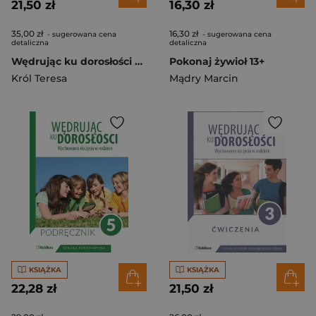
21,50 zł
16,30 zł
35,00 zł
16,30 zł
- sugerowana cena
- sugerowana cena
detaliczna
detaliczna
Wędrując ku dorosłości podręcznik dla uczniów klasy 2 liceum ogólnokształcącego, technikum, szkoły branżowej I stopnia Wychowanie do życia w rodzinie
Pokonaj żywioł 13+
Król Teresa
Mądry Marcin
KSIĄŻKA
KSIĄŻKA
22,28 zł
21,50 zł