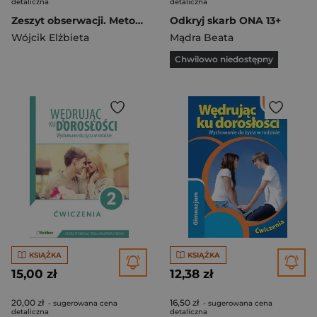
detaliczna
detaliczna
Zeszyt obserwacji. Metoda objawowo-termiczna
Odkryj skarb ONA 13+
Wójcik Elżbieta
Mądra Beata
Chwilowo niedostępny
KSIĄŻKA
KSIĄŻKA
15,00 zł
12,38 zł
20,00 zł
16,50 zł
- sugerowana cena
- sugerowana cena
detaliczna
detaliczna