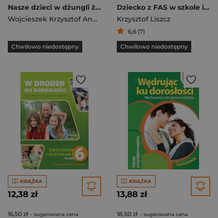
Nasze dzieci w dżungli życia Jak pomóc im przetrwać?
Dziecko z FAS w szkole i w domu
Wojcieszek Krzysztof Andrzej
Krzysztof Liszcz
6,6 (7)
Chwilowo niedostępny
Chwilowo niedostępny
KSIĄŻKA
KSIĄŻKA
12,38 zł
13,88 zł
16,50 zł
18,50 zł
- sugerowana cena
- sugerowana cena