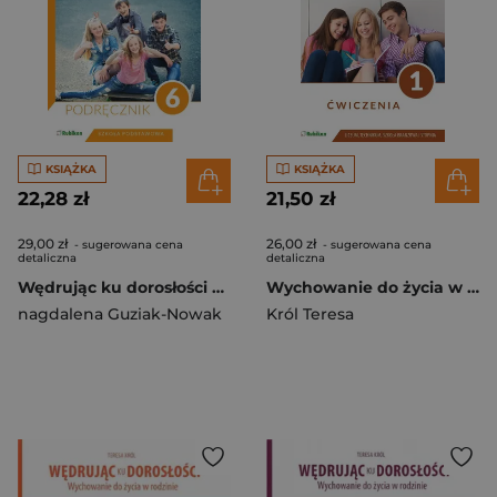
KSIĄŻKA
KSIĄŻKA
22,28 zł
21,50 zł
29,00 zł
26,00 zł
- sugerowana cena
- sugerowana cena
detaliczna
detaliczna
Wędrując ku dorosłości 6 Podręcznik Szkoła podstawowa
Wychowanie do życia w rodzinie 1 Ćwiczenia Szkoła ponadpodstawowa i branżowa I stopnia
nagdalena Guziak-Nowak
Król Teresa