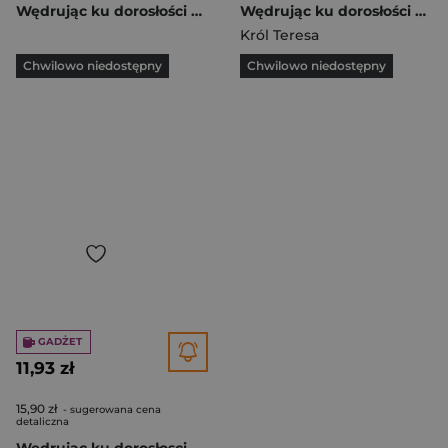
Wędrując ku dorosłości Wychowanie do życia w rodzinie Podręcznik 1-3 Gimnazjum
Wędrując ku dorosłości SP 5 program naucz. RUBIKON
Król Teresa
Chwilowo niedostępny
Chwilowo niedostępny
GADŻET
11,93 zł
15,90 zł
- sugerowana cena
detaliczna