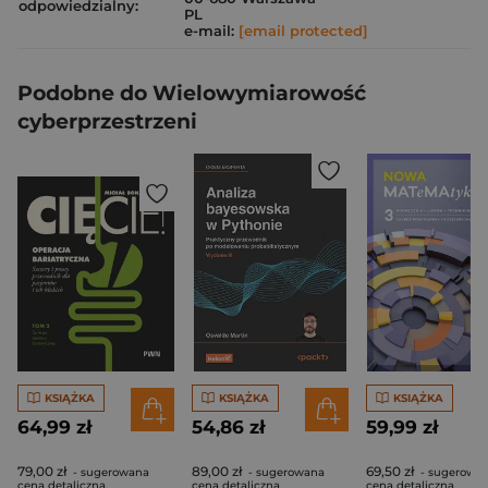
odpowiedzialny:
PL
e-mail:
[email protected]
Podobne do Wielowymiarowość
cyberprzestrzeni
KSIĄŻKA
KSIĄŻKA
KSIĄŻKA
64,99 zł
54,86 zł
59,99 zł
79,00 zł
89,00 zł
69,50 zł
- sugerowana
- sugerowana
- sugerowa
cena detaliczna
cena detaliczna
cena detaliczna