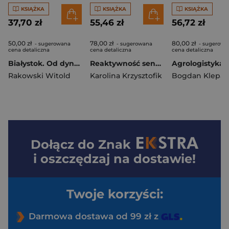
KSIĄŻKA
KSIĄŻKA
KSIĄŻKA
37,70 zł
55,46 zł
56,72 zł
50,00 zł
78,00 zł
80,00 zł
- sugerowana
- sugerowana
- sugerowa
cena detaliczna
cena detaliczna
cena detaliczna
Białystok. Od dynamicznego rozwoju ludności do zapaści demograficznej (1946-2022)
Reaktywność sensoryczna i teoria umysłu...
Agrologistyka
Rakowski Witold
Karolina Krzysztofik
Bogdan Klepac
Dołącz do
Znak
i oszczędzaj na dostawie!
Twoje korzyści:
Darmowa dostawa od 99 zł z