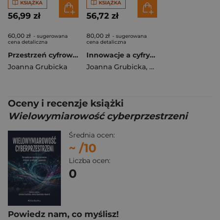
KSIĄŻKA
KSIĄŻKA
56,99 zł
56,72 zł
60,00 zł
80,00 zł
- sugerowana
- sugerowana
cena detaliczna
cena detaliczna
Przestrzeń cyfrowa w ponowoczesności. Jednostka, technologia, profilaktyka
Innowacje a cyfryzacja. Między teorią a praktyką
Joanna Grubicka
Joanna Grubicka
,
Niedzielski Piotr
Oceny i recenzje książki
Wielowymiarowość cyberprzestrzeni
Średnia ocen:
~
/10
Liczba ocen:
0
Powiedz nam, co myślisz!