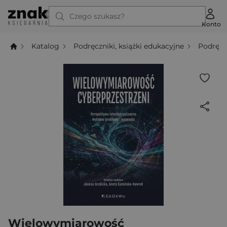
Czego szukasz?
Konto
Katalog
Podręczniki, książki edukacyjne
Podręcz
Wielowymiarowość