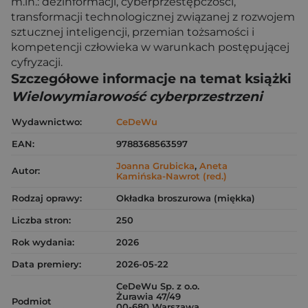
m.in.: dezinformacji, cyberprzestępczości,
transformacji technologicznej związanej z rozwojem
sztucznej inteligencji, przemian tożsamości i
kompetencji człowieka w warunkach postępującej
cyfryzacji.
Szczegółowe informacje na temat książki
Wielowymiarowość cyberprzestrzeni
Wydawnictwo:
CeDeWu
EAN:
9788368563597
Joanna Grubicka
,
Aneta
Autor:
Kamińska-Nawrot (red.)
Rodzaj oprawy:
Okładka broszurowa (miękka)
Liczba stron:
250
Rok wydania:
2026
Data premiery:
2026-05-22
CeDeWu Sp. z o.o.
Żurawia 47/49
Podmiot
00-680 Warszawa