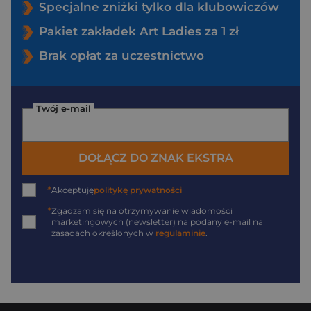
Specjalne zniżki tylko dla klubowiczów
Pakiet zakładek Art Ladies za 1 zł
Brak opłat za uczestnictwo
Twój e-mail
DOŁĄCZ DO ZNAK EKSTRA
*
Akceptuję
politykę prywatności
*
Zgadzam się na otrzymywanie wiadomości
marketingowych (newsletter) na podany
e-mail
na
zasadach określonych w
regulaminie
.