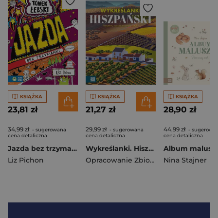
KSIĄŻKA
KSIĄŻKA
KSIĄŻKA
23,81 zł
21,27 zł
28,90 zł
34,99 zł
29,99 zł
44,99 zł
- sugerowana
- sugerowana
- sugerowa
cena detaliczna
cena detaliczna
cena detaliczna
Jazda bez trzymanki (prawie). Tomek Łebski
Wykreślanki. Hiszpański
Liz Pichon
Opracowanie Zbiorowe
Nina Stajner