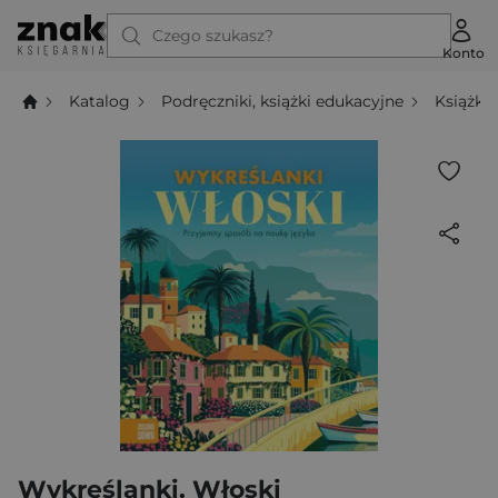
Czego szukasz?
Konto
Katalog
Podręczniki, książki edukacyjne
Książki
Wykreślanki. Włoski