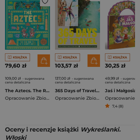
KSIĄŻKA
KSIĄŻKA
KSIĄŻKA
79,60 zł
103,57 zł
30,25 zł
109,00 zł
137,00 zł
49,99 zł
- sugerowana
- sugerowana
- sugerowa
cena detaliczna
cena detaliczna
cena detaliczna
The Aztecs. The Rise and Fall of a Mighty Empire
365 Days of Travel. Lonely Planet
Jaś i Małgosia
Opracowanie Zbiorowe
Opracowanie Zbiorowe
7,4 (8)
Oceny i recenzje książki
Wykreślanki.
Włoski