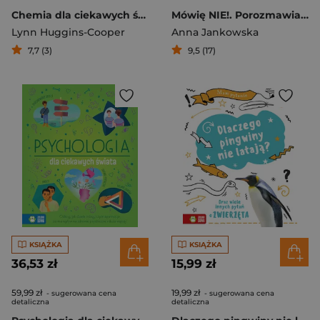
Chemia dla ciekawych świata
Mówię NIE!. Porozmawiaj ze mną
Lynn Huggins-Cooper
Anna Jankowska
7,7 (3)
9,5 (17)
KSIĄŻKA
KSIĄŻKA
36,53 zł
15,99 zł
59,99 zł
19,99 zł
- sugerowana cena
- sugerowana cena
detaliczna
detaliczna