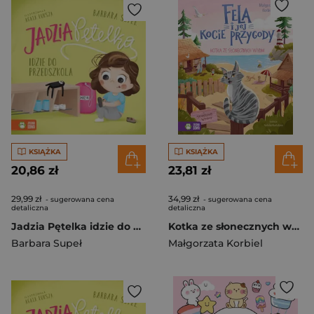
KSIĄŻKA
KSIĄŻKA
20,86 zł
23,81 zł
29,99 zł
34,99 zł
- sugerowana cena
- sugerowana cena
detaliczna
detaliczna
Jadzia Pętelka idzie do przedszkola. Jadzia Pętelka
Kotka ze słonecznych wydm. Fela i jej kocie przygody
Barbara Supeł
Małgorzata Korbiel