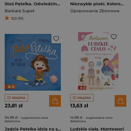
Staś Pętelka. Odwiedziny kuzynów
Niezwykłe ptaki. Kolorowanka relaksacyjna
Barbara Supeł
Opracowanie Zbiorowe
9,0 (10)
KSIĄŻKA
KSIĄŻKA
23,81 zł
13,63 zł
34,99 zł
14,99 zł
- sugerowana cena
- sugerowana cena
detaliczna
detaliczna
Jadzia Pętelka idzie na spacer. Jadzia Pętelka
Ludzkie ciało. Montessori