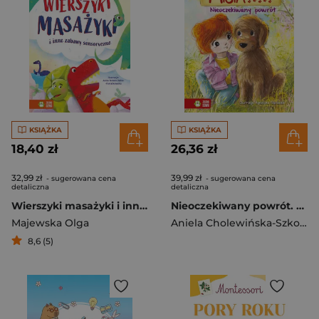
KSIĄŻKA
KSIĄŻKA
18,40 zł
26,36 zł
32,99 zł
39,99 zł
- sugerowana cena
- sugerowana cena
detaliczna
detaliczna
Wierszyki masażyki i inne zabawy sensoryczne
Nieoczekiwany powrót. Misia i jej mali pacjenci
Majewska Olga
Aniela Cholewińska-Szkolik
8,6 (5)