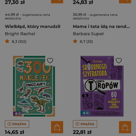
27,30 zł
24,83 zł
44,99 zł
36,99 zł
- sugerowana cena
- sugerowana cena
detaliczna
detaliczna
Wielbłąd, który marudził
Mama i tata idą na randkę. Rodzina Pętelków
Bright Rachel
Barbara Supeł
8,3 (102)
8,7 (33)
KSIĄŻKA
KSIĄŻKA
14,65 zł
22,81 zł