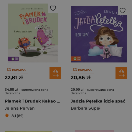
KSIĄŻKA
KSIĄŻKA
22,81 zł
20,86 zł
34,99 zł
29,99 zł
- sugerowana cena
- sugerowana cena
detaliczna
detaliczna
Plamek i Brudek Kakao szambao
Jadzia Pętelka idzie spać
Jelena Pervan
Barbara Supeł
8,1 (89)