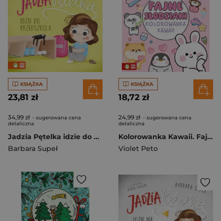
KSIĄŻKA
KSIĄŻKA
23,81 zł
18,72 zł
34,99 zł
24,99 zł
- sugerowana cena
- sugerowana cena
detaliczna
detaliczna
Jadzia Pętelka idzie do przedszkola. Jadzia Pętelka
Kolorowanka Kawaii. Fajne słodziaki
Barbara Supeł
Violet Peto