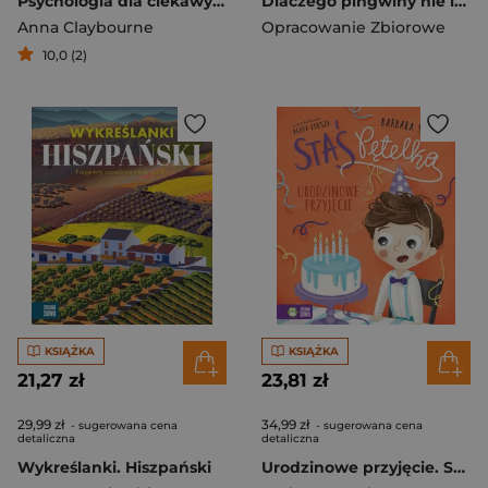
Psychologia dla ciekawych świata
Dlaczego pingwiny nie latają? Oraz wiele innych pytań o zwierzęta. Mam pytanie
Anna Claybourne
Opracowanie Zbiorowe
10,0 (2)
KSIĄŻKA
KSIĄŻKA
21,27 zł
23,81 zł
29,99 zł
34,99 zł
- sugerowana cena
- sugerowana cena
detaliczna
detaliczna
Wykreślanki. Hiszpański
Urodzinowe przyjęcie. Staś Pętelka