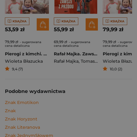
KSIĄŻKA
KSIĄŻKA
KSIĄŻKA
53,59 zł
55,99 zł
79,99 zł
79,99 zł
69,99 zł
79,99 zł
- sugerowana
- sugerowana
- sugerowa
cena detaliczna
cena detaliczna
cena detaliczna
Pierogi z kimchi. Moje ulubione azjatyckie przepisy
Rafał Majka. Zawsze z przodu. Rozmawia Tomasz Kalemba - książka z autografem
Wioleta Błazucka
Rafał Majka
,
Tomasz Kalemba
Wioleta Błazuc
9,4 (7)
10,0 (2)
Podobne wydawnictwa
Znak Emotikon
Znak
Znak Horyzont
Znak Literanova
Znak JednymSłowem