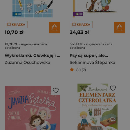
KSIĄŻKA
KSIĄŻKA
10,70 zł
24,83 zł
10,70 zł
36,99 zł
- sugerowana cena
- sugerowana cena
detaliczna
detaliczna
Wykreślanki. Główkuję i rozwiązuję
Psy są super, ale…
Zuzanna Osuchowska
Sekaninová Štěpánka
8,1 (7)