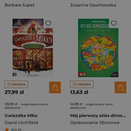
Barbara Supeł
Zuzanna Osuchowska
KSIĄŻKA
KSIĄŻKA
27,99 zł
13,63 zł
39,99 zł
14,99 zł
- sugerowana cena
- sugerowana cena
detaliczna
detaliczna
Gwiazdka Miko
Mój pierwszy atlas dinozaurów
David Litchfield
Opracowanie Zbiorowe
8,0 (1)