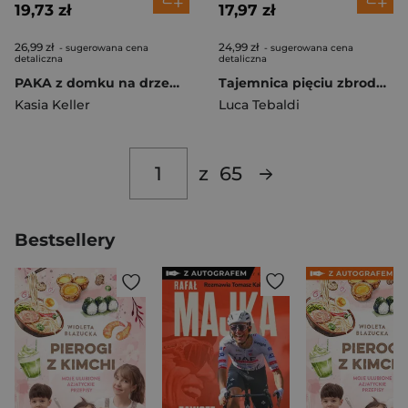
19,73 zł
17,97 zł
26,99 zł
24,99 zł
- sugerowana cena
- sugerowana cena
detaliczna
detaliczna
PAKA z domku na drzewie. Zagadka zaginionych klasówek
Tajemnica pięciu zbrodni. Sprawa dla detektywa
Kasia Keller
Luca Tebaldi
z
65
Bestsellery