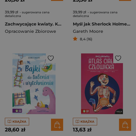
39,99 zł
39,99 zł
- sugerowana cena
- sugerowana cena
detaliczna
detaliczna
Zachwycające kwiaty. Kolorowanka relaksacyjna
Myśl jak Sherlock Holmes. Księga zagadek, które zaskoczą nawet największego detektywa
Opracowanie Zbiorowe
Gareth Moore
8,4 (16)
KSIĄŻKA
KSIĄŻKA
28,60 zł
13,63 zł