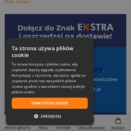
Piotr Oczko
Dołącz do
Znak
i oszczędzaj na dostawie!
Ta strona używa plików
cookie
Twoje korzyści:
Ta strona korzysta z plików cookie, aby
Darmowa dostawa od 99 zł z
zapewnić lepszą wygodę użytkowania.
Korzystając z tej strony, wyrażasz zgodę na
Specjalne zniżki tylko dla klubowiczów
używanie przez nas wszystkich plików
cookie zgodnie z warunkami naszej polityki
Pakiet zakładek Art Ladies za 1 zł
plików cookie.
Brak opłat za uczestnictwo
ZAAKCEPTUJ ZGODY
ZARZĄDZAJ
Twój e-mail
NIEZBĘDNE
Strona główna
Menu
Kontakt
Listy zakupowe
Koszyk