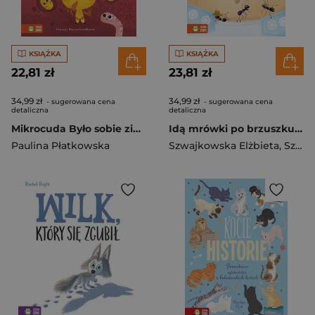
KSIĄŻKA
KSIĄŻKA
22,81 zł
23,81 zł
34,99 zł
34,99 zł
- sugerowana cena
- sugerowana cena
detaliczna
detaliczna
Mikrocuda Było sobie ziarenko
Idą mrówki po brzuszku Wierszyki do zabaw dla maluszków
Paulina Płatkowska
Szwajkowska Elżbieta
,
Szwajkowski Witold