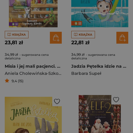
KSIĄŻKA
KSIĄŻKA
23,81 zł
22,81 zł
34,99 zł
34,99 zł
- sugerowana cena
- sugerowana cena
detaliczna
detaliczna
Misia i jej mali pacjenci. Remont Lipowej Kliniki
Jadzia Pętelka idzie na basen. Jadzia Pętelka
Aniela Cholewińska-Szkolik
Barbara Supeł
9,4 (15)