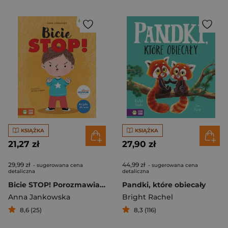
KSIĄŻKA
KSIĄŻKA
21,27 zł
27,90 zł
29,99 zł
44,99 zł
- sugerowana cena
- sugerowana cena
detaliczna
detaliczna
Bicie STOP! Porozmawiaj ze mną
Pandki, które obiecały
Anna Jankowska
Bright Rachel
8,6 (25)
8,3 (116)