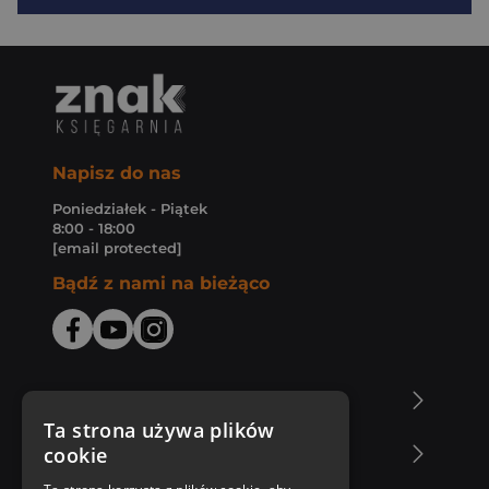
Napisz do nas
Poniedziałek - Piątek
8:00 - 18:00
[email protected]
Bądź z nami na bieżąco
O Księgarni Znak
Ta strona używa plików
cookie
Zakupy u nas