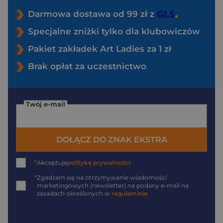
Darmowa dostawa od 99 zł z
Specjalne zniżki tylko dla klubowiczów
Pakiet zakładek Art Ladies za 1 zł
Brak opłat za uczestnictwo
Twój e-mail
DOŁĄCZ DO ZNAK EKSTRA
*
Akceptuję
politykę prywatności
*
Zgadzam się na otrzymywanie wiadomości
marketingowych (newsletter) na podany
e-mail
na
zasadach określonych w
regulaminie
.