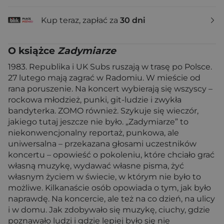
Kup teraz, zapłać za
30 dni
O książce
Zadymiarze
1983. Republika i UK Subs ruszają w trasę po Polsce.
27 lutego mają zagrać w Radomiu. W mieście od
rana poruszenie. Na koncert wybierają się wszyscy –
rockowa młodzież, punki, git-ludzie i zwykła
bandyterka. ZOMO również. Szykuje się wieczór,
jakiego tutaj jeszcze nie było. „Zadymiarze” to
niekonwencjonalny reportaż, punkowa, ale
uniwersalna – przekazana głosami uczestników
koncertu – opowieść o pokoleniu, które chciało grać
własną muzykę, wydawać własne pisma, żyć
własnym życiem w świecie, w którym nie było to
możliwe. Kilkanaście osób opowiada o tym, jak było
naprawdę. Na koncercie, ale też na co dzień, na ulicy
i w domu. Jak zdobywało się muzykę, ciuchy, gdzie
poznawało ludzi i gdzie lepiej było się nie