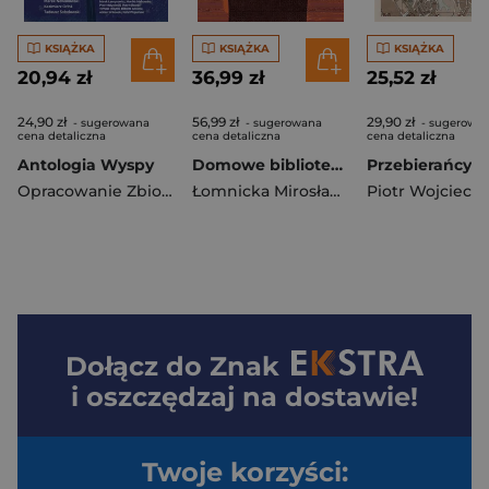
KSIĄŻKA
KSIĄŻKA
KSIĄŻKA
20,94 zł
36,99 zł
25,52 zł
24,90 zł
56,99 zł
29,90 zł
- sugerowana
- sugerowana
- sugerowa
cena detaliczna
cena detaliczna
cena detaliczna
Antologia Wyspy
Domowe biblioteki. Reportaże o prywatnych... T.2
Opracowanie Zbiorowe
Łomnicka Mirosława
Dołącz do
Znak
i oszczędzaj na dostawie!
Twoje korzyści: