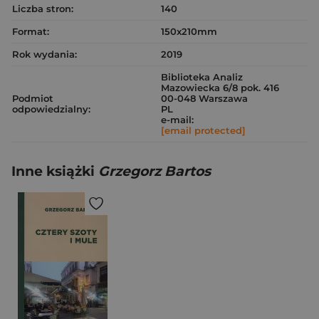
Liczba stron:
140
Format:
150x210mm
Rok wydania:
2019
Biblioteka Analiz
Mazowiecka 6/8 pok. 416
Podmiot
00-048 Warszawa
odpowiedzialny:
PL
e-mail:
[email protected]
Inne książki
Grzegorz Bartos