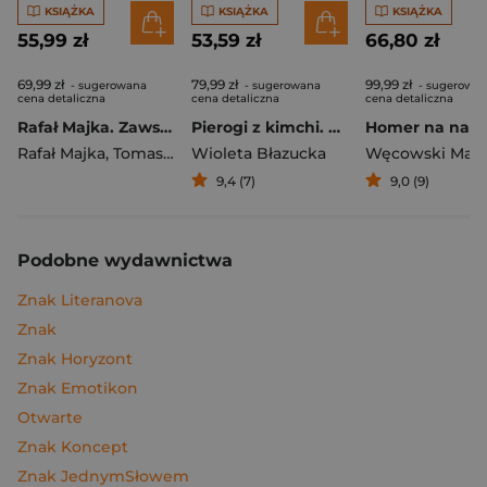
KSIĄŻKA
KSIĄŻKA
KSIĄŻKA
55,99 zł
53,59 zł
66,80 zł
69,99 zł
79,99 zł
99,99 zł
- sugerowana
- sugerowana
- sugerowa
cena detaliczna
cena detaliczna
cena detaliczna
Rafał Majka. Zawsze z przodu. Rozmawia Tomasz Kalemba - książka z autografem
Pierogi z kimchi. Moje ulubione azjatyckie przepisy
Rafał Majka
,
Tomasz Kalemba
Wioleta Błazucka
Węcowski Mar
9,4 (7)
9,0 (9)
Podobne wydawnictwa
Znak Literanova
Znak
Znak Horyzont
Znak Emotikon
Otwarte
Znak Koncept
Znak JednymSłowem