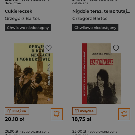
detaliczna
detaliczna
Cukiereczek
Nigdzie teraz, teraz tutaj punkowa dusza na warszawskim bazarze
Grzegorz Bartos
Grzegorz Bartos
Chwilowo niedostępny
Chwilowo niedostępny
KSIĄŻKA
KSIĄŻKA
20,18 zł
18,75 zł
26,90 zł
25,00 zł
- sugerowana cena
- sugerowana cena