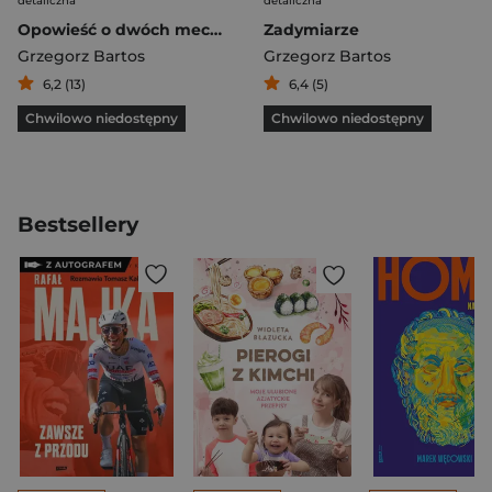
detaliczna
detaliczna
Opowieść o dwóch meczach i morderstwie
Zadymiarze
Grzegorz Bartos
Grzegorz Bartos
6,2 (13)
6,4 (5)
Chwilowo niedostępny
Chwilowo niedostępny
Bestsellery