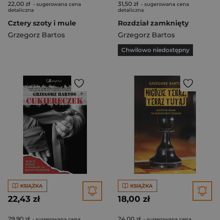
22,00 zł
31,50 zł
- sugerowana cena
- sugerowana cena
detaliczna
detaliczna
Cztery szoty i mule
Rozdział zamknięty
Grzegorz Bartos
Grzegorz Bartos
Chwilowo niedostępny
KSIĄŻKA
KSIĄŻKA
22,43 zł
18,00 zł
29,90 zł
24,00 zł
- sugerowana cena
- sugerowana cena