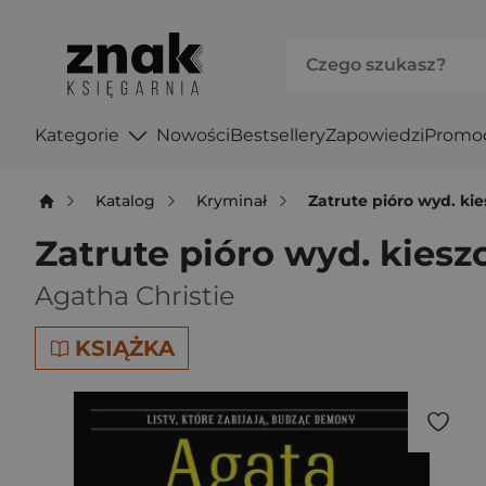
Kategorie
Nowości
Bestsellery
Zapowiedzi
Promo
Katalog
Kryminał
Zatrute pióro wyd. k
Zatrute pióro wyd. kies
Agatha Christie
KSIĄŻKA