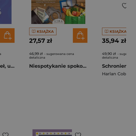
KSIĄŻKA
KSIĄŻKA
27,57 zł
35,94 zł
46,99 zł
49,90 zł
a
- sugerowana cena
- sugerowa
detaliczna
detaliczna
Przyczajony diabeł, ukryty trup
Niespotykanie spokojne ciało. Malwina i Eliza na tropie
Schronienie
Harlan Coben