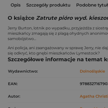
Opis
Szczegóły produktu
Podobne tytuł
O książce
Zatrute pióro wyd. kiesz
Jerry Burton, lotnik po wypadku, przyjeżdża z siost
mieszkańcy zmagają się z plagą ohydnych anonimowyc
samobójstwo…
Ani policja, ani zaangażowany w sprawę Jerry, nie da
się odkryć, kto gnębi mieszkańców Lymestock?
Szczegółowe informacje na temat k
Wydawnictwo:
Dolnośląskie
EAN:
978832716790
Autor:
Agatha Christ