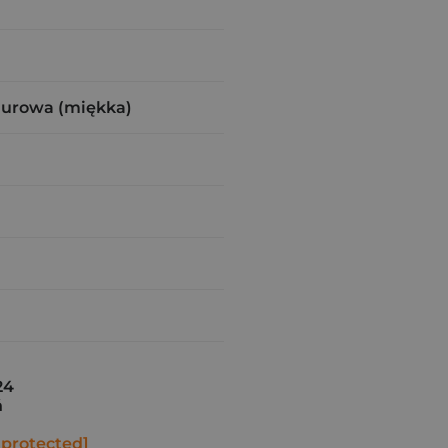
zurowa (miękka)
24
ń
 protected]