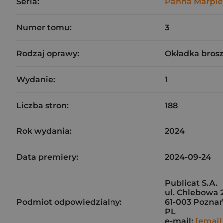
Seria:
Panna Marple
Numer tomu:
3
Rodzaj oprawy:
Okładka bros
Wydanie:
1
Liczba stron:
188
Rok wydania:
2024
Data premiery:
2024-09-24
Publicat S.A.
ul. Chlebowa 
Podmiot odpowiedzialny:
61-003 Pozna
PL
e-mail:
[email