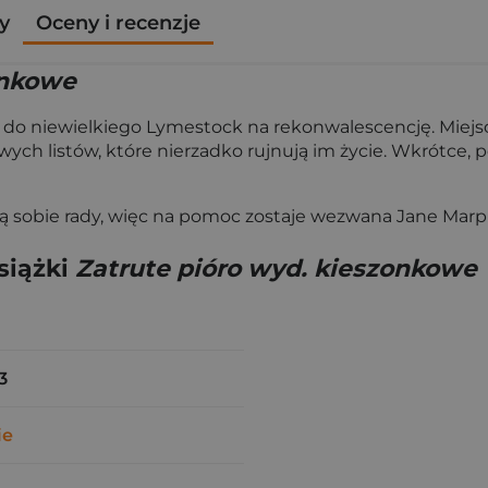
y
Oceny i recenzje
onkowe
rą do niewielkiego Lymestock na rekonwalescencję. Miejsc
h listów, które nierzadko rujnują im życie. Wkrótce, p
ją sobie rady, więc na pomoc zostaje wezwana Jane Marple
siążki
Zatrute pióro wyd. kieszonkowe
3
ie