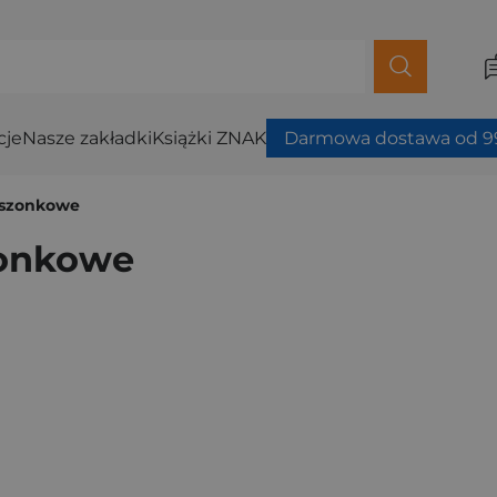
cje
Nasze zakładki
Książki ZNAK
Darmowa dostawa od 99
ieszonkowe
zonkowe