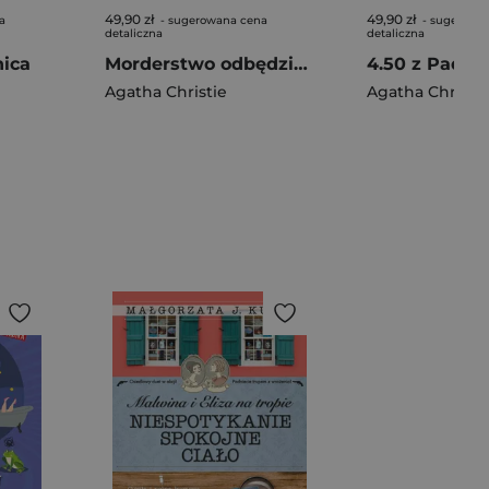
49,90 zł
49,90 zł
a
- sugerowana cena
- sugerowa
detaliczna
detaliczna
nica
Morderstwo odbędzie się
4.50 z Paddi
Agatha Christie
Agatha Christie