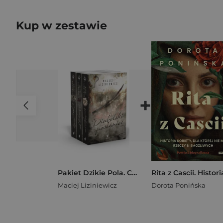
Kup w zestawie
+
Pakiet Dzikie Pola. Czas pomsty / Mroczny zew / Diabelski posłaniec
Maciej Liziniewicz
Dorota Ponińska