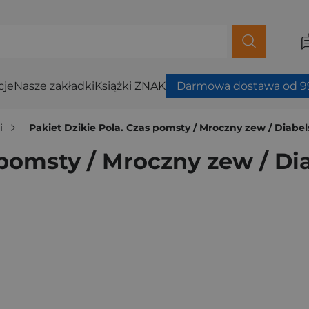
cje
Nasze zakładki
Książki ZNAK
Darmowa dostawa od 99
i
Pakiet Dzikie Pola. Czas pomsty / Mroczny zew / Diabel
 pomsty / Mroczny zew / Di