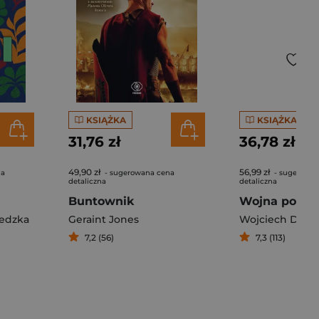
KSIĄŻKA
KSIĄŻKA
31,76 zł
36,78 zł
49,90 zł
56,99 zł
na
- sugerowana cena
- sugerowan
detaliczna
detaliczna
Buntownik
Wojna polsk
edzka
Geraint Jones
Wojciech Dutk
7,2 (56)
7,3 (113)