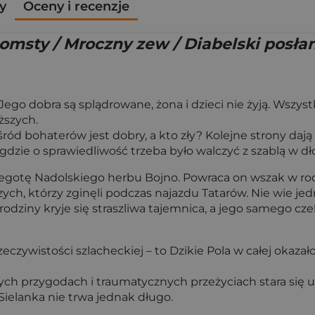
y
Oceny i recenzje
pomsty / Mroczny zew / Diabelski posła
Jego dobra są splądrowane, żona i dzieci nie żyją. Wszys
ższych.
śród bohaterów jest dobry, a kto zły? Kolejne strony daj
dzie o sprawiedliwość trzeba było walczyć z szablą w dło
Żegotę Nadolskiego herbu Bojno. Powraca on wszak w rod
ych, którzy zginęli podczas najazdu Tatarów. Nie wie jed
rodziny kryje się straszliwa tajemnica, a jego samego czek
eczywistości szlacheckiej – to Dzikie Pola w całej okazało
znych przygodach i traumatycznych przeżyciach stara się
Sielanka nie trwa jednak długo.