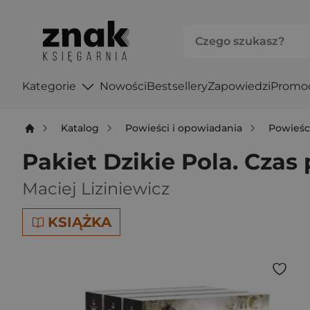
Kategorie
Nowości
Bestsellery
Zapowiedzi
Promo
Katalog
Powieści i opowiadania
Powieśc
Pakiet Dzikie Pola. Czas
Maciej Liziniewicz
KSIĄŻKA