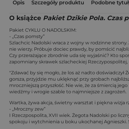
Opis
Szczegóły produktu
Podobne tytuł
O książce
Pakiet Dzikie Pola. Czas 
Pakiet CYKLU O NADOLSKIM:
- „Czas pomsty”
Szlachcic Nadolski wraca z wojny w rodzinne strony. 
nie wierzy. Próbuje dociec prawdy, by pomścić najbli
Czy przerażające zbrodnie uda się wyjaśnić? Kto spo
zapomniany skrawek szlacheckiej Rzeczypospolitej, g
"Zdawać by się mogło, że los aż nadto doświadczył 
gorsza, przyjdzie mu uklęknąć przy grobach najbliższ
mroczniejszą przyszłość. Nie wie, że za śmiercią jego 
wiedźmy i wrogie szable to najmniejsze z zagrożeń.
Wartka, żywa akcja, świetny warsztat i piękna wizja rz
- „Mroczny zew”
I Rzeczpospolita, XVII wiek. Żegota Nadolski po lic
spokoju i wytchnienia u boku ukochanej Agnieszki. 