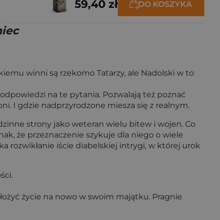
59,40 zł
DO KOSZYKA
niec
tkiemu winni są rzekomo Tatarzy, ale Nadolski w to
ą odpowiedzi na te pytania. Pozwalają też poznać
ni. I gdzie nadprzyrodzone miesza się z realnym.
zinne strony jako weteran wielu bitew i wojen. Co
nak, że przeznaczenie szykuje dla niego o wiele
a rozwikłanie iście diabelskiej intrygi, w której urok
ści.
 ułożyć życie na nowo w swoim majątku. Pragnie