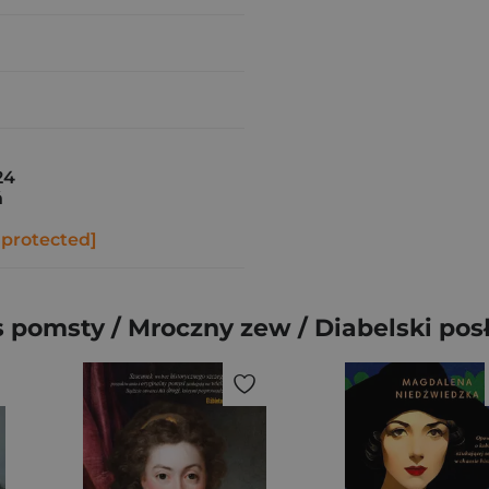
24
ń
 protected]
s pomsty / Mroczny zew / Diabelski pos