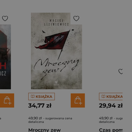
KSIĄŻKA
KSIĄŻKA
34,77 zł
29,94 zł
49,90 zł
49,90 zł
a
- sugerowana cena
- sugerowa
detaliczna
detaliczna
Mroczny zew
Czas pomsty