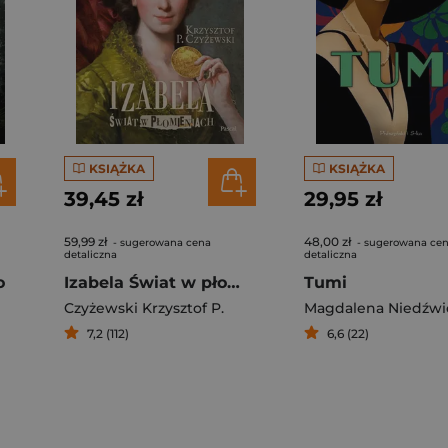
KSIĄŻKA
KSIĄŻKA
39,45 zł
29,95 zł
59,99 zł
48,00 zł
- sugerowana cena
- sugerowana ce
detaliczna
detaliczna
o
Izabela Świat w płomieniach
Tumi
Czyżewski Krzysztof P.
Magdalena Niedźwi
7,2 (112)
6,6 (22)