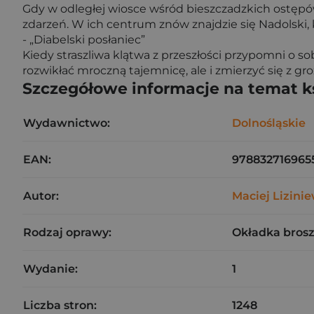
Gdy w odległej wiosce wśród bieszczadzkich ostępów
zdarzeń. W ich centrum znów znajdzie się Nadolski, k
- „Diabelski posłaniec”
Kiedy straszliwa klątwa z przeszłości przypomni o so
rozwikłać mroczną tajemnicę, ale i zmierzyć się z 
Szczegółowe informacje na temat k
Wydawnictwo:
Dolnośląskie
EAN:
978832716965
Autor:
Maciej Lizini
Rodzaj oprawy:
Okładka bros
Wydanie:
1
Liczba stron:
1248