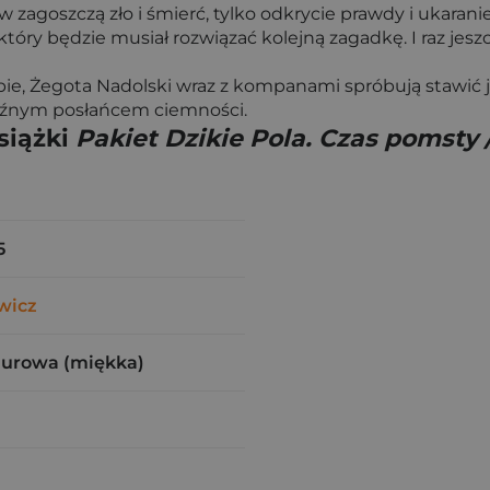
 zagoszczą zło i śmierć, tylko odkrycie prawdy i ukaran
tóry będzie musiał rozwiązać kolejną zagadkę. I raz jeszc
bie, Żegota Nadolski wraz z kompanami spróbują stawić je
groźnym posłańcem ciemności.
siążki
Pakiet Dzikie Pola. Czas pomsty 
5
ewicz
zurowa (miękka)