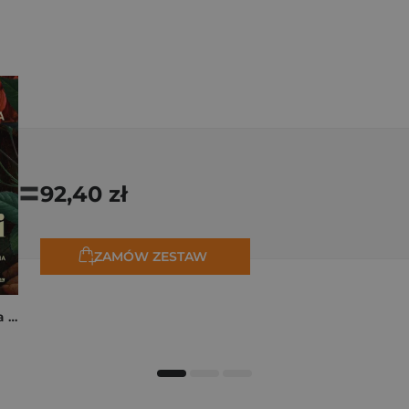
=
92,40 zł
ZAMÓW ZESTAW
Rita z Cascii. Historia kobiety, dla której nie ma rzeczy niemożliwych