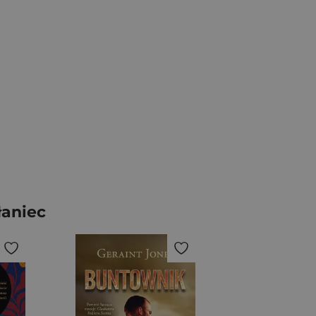
łaniec