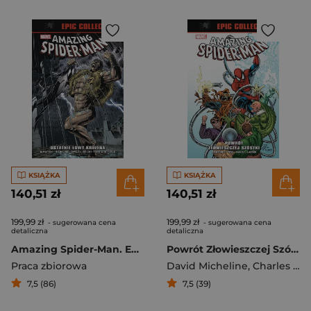
KSIĄŻKA
KSIĄŻKA
140,51 zł
140,51 zł
199,99 zł
199,99 zł
- sugerowana cena
- sugerowana cena
detaliczna
detaliczna
Amazing Spider-Man. Epic Collection. Ostatnie łowy Kravena
Powrót Złowieszczej Szóstki. Amazing Spider-Man Epic Collection
Praca zbiorowa
David Micheline
,
Charles Vess
7,5 (86)
7,5 (39)