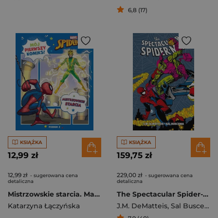
6,8 (17)
KSIĄŻKA
KSIĄŻKA
12,99 zł
159,75 zł
12,99 zł
229,00 zł
- sugerowana cena
- sugerowana cena
detaliczna
detaliczna
Mistrzowskie starcia. Marvel Spider-Man. Mój pierwszy komiks. Poziom 2
The Spectacular Spider-Man
Katarzyna Łączyńska
J.M. DeMatteis
,
Sal Buscema