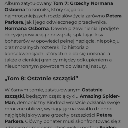
Album zatytułowany
Tom 7: Grzechy Normana
Osborna
to komiks, który sięga do
najmroczniejszych rozdziałów życia zarówno
Petera
Parkera
, jak i jego odwiecznego przeciwnika,
Normana Osborna
. Dawne przewinienia i podjęte
decyzje powracają z nową siłą, splatając losy
bohaterów w opowieści pełnej napięcia, niepokoju
oraz moralnych rozterek. To historia o
konsekwencjach, których nie da się uniknąć, a
także o cienkiej granicy między odkupieniem a
nieuchronnym powrotem do własnej natury.
„Tom 8: Ostatnie szczątki”
W ósmym tomie, zatytułowanym
Ostatnie
szczątki
, będącym częścią cyklu
Amazing Spider-
Man
, demoniczny Kindred wreszcie odsłania swoje
mroczne oblicze, wyciągając na światło dzienne
najgłębiej skrywane grzechy przeszłości
Petera
Parkera
. Główny bohater musi skonfrontować się z
własnym sumieniem, choć wokół postaci
Spider-