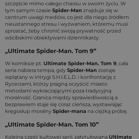
szczęście mimo całego chaosu w swoim życiu. W
tym samym czasie
Spider-Man
znajduje się w
centrum uwagi mediów, co jest dla niego źródłem
nieustannego stresu i wyzwaniem, któremu musi
sprostać, żeby chronić swoją prywatność przed
wścibskimi obiektywami dziennikarzy.
„Ultimate Spider-Man. Tom 9”
W komiksie pt.
Ultimate Spider-Man.
Tom 9
, cała
seria nabiera tempa, gdy
Spider-Man
zostaje
wplątany w intrygi S.H.I.E.L.D. i konfrontację z
Rycerzami, którzy pragną oczyścić miasto
metodami wykraczającymi poza tradycyjną
moralność. Granica między sprawiedliwością a
bezprawiem staje się coraz cieńsza, wystawiając
kręgosłup moralny
Spider-mana
na ciężką próbę.
„Ultimate Spider-Man. Tom 10”
Kolejna część kultowej serii, zatytułowana
Ultimate