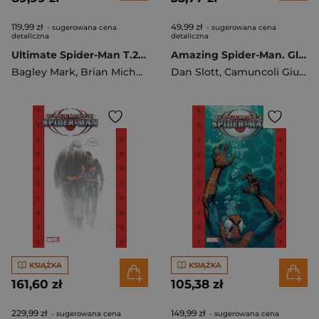
119,99 zł
49,99 zł
- sugerowana cena
- sugerowana cena
detaliczna
detaliczna
Ultimate Spider-Man T.2 w.2023
Amazing Spider-Man. Globalna sieć. Wrogie przejęcie
Bagley Mark
,
Brian Michael Bendis
Dan Slott
,
Camuncoli Giuseppe
KSIĄŻKA
KSIĄŻKA
161,60 zł
105,38 zł
229,99 zł
149,99 zł
- sugerowana cena
- sugerowana cena