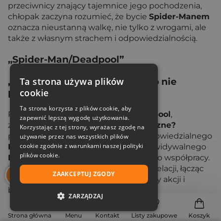
przeciwnicy znający tajemnice jego pochodzenia,
chłopak zaczyna rozumieć, że bycie
Spider-Manem
oznacza nieustanną walkę, nie tylko z wrogami, ale
także z własnym strachem i odpowiedzialnością.
„Spider-Man/Deadpool”
Ta strona używa plików
„Spider-Man/Deadpool: Czyż to nie
cookie
bromantyczne”
Ta strona korzysta z plików cookie, aby
Pierwszy tom serii
Spider-Man/Deadpool
,
zapewnić lepszą wygodę użytkowania.
zatytułowany
Czyż to nie bromantyczne?
Korzystając z tej strony, wyrażasz zgodę na
przedstawia niecodzienny duet - odpowiedzialnego
używanie przez nas wszystkich plików
cookie zgodnie z warunkami naszej polityki
Petera Parkera
i kompletnie nieprzewidywalnego
plików cookie.
Deadpoola,
którzy zostają zmuszeni do współpracy.
Komiks skupia się na tej chaotycznej relacji, łącząc
ZAAKCEPTUJ ZGODY
absurdalny humor, dynamiczne zwroty akcji i
błyskotliwe dialogi.
ZARZĄDZAJ
„Spider-Man/Deadpool: Póki śmierć nas…”
NIEZBĘDNE
Strona główna
Menu
Kontakt
Listy zakupowe
Koszyk