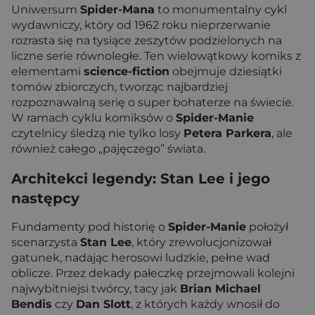
Uniwersum
Spider-Mana
to monumentalny cykl
wydawniczy, który od 1962 roku nieprzerwanie
rozrasta się na tysiące zeszytów podzielonych na
liczne serie równoległe. Ten wielowątkowy komiks z
elementami
science-fiction
obejmuje dziesiątki
tomów zbiorczych, tworząc najbardziej
rozpoznawalną serię o super bohaterze na świecie.
W ramach cyklu komiksów o
Spider-Manie
czytelnicy śledzą nie tylko losy
Petera Parkera
, ale
również całego „pajęczego” świata.
Architekci legendy: Stan Lee i jego
następcy
Fundamenty pod historię o
Spider-Manie
położył
scenarzysta
Stan Lee
, który zrewolucjonizował
gatunek, nadając herosowi ludzkie, pełne wad
oblicze. Przez dekady pałeczkę przejmowali kolejni
najwybitniejsi twórcy, tacy jak
Brian Michael
Bendis
czy
Dan Slott
, z których każdy wnosił do