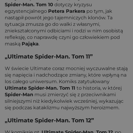
Spider-Man. Tom 10
dotyczy kryzysu
egzystencjalnego
Petera Parkera
po tym, jak
nastąpił powrót jego tajemniczych klonów. Ta
sytuacja zmusza go do walki z własnymi,
zniekształconymi odbiciami i rodzi w nim osobistą
refleksję, co naprawdę czyni go człowiekiem pod
maską
Pająka
.
„Ultimate Spider-Man. Tom 11”
W świecie Ultimate coraz mocniej wyczuwalne stają
się napięcia i nadchodzące zmiany, które wpłyną na
los całego uniwersum. Komiks zatytułowany
Ultimate Spider-Man. Tom 11
to historia, w której
Spider-Man
musi zmierzyć się z przeciwnikami
silniejszymi niż kiedykolwiek wcześniej, wykazując
się podczas kataklizmu najwyższym heroizmem.
„Ultimate Spider-Man. Tom 12”
W komiksie pt.
Ultimate Spider-Man.
Tom 12
, po