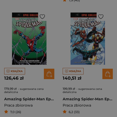
7,9 (40)
KSIĄŻKA
KSIĄŻKA
126,46 zł
140,51 zł
179,99 zł
199,99 zł
- sugerowana cena
- sugerowana cena
detaliczna
detaliczna
Amazing Spider-Man Epic Collection. Plaga pająkobójców
Amazing Spider-Man Epic Collection Każdy z każdym
Praca zbiorowa
Praca zbiorowa
7,0 (26)
6,2 (33)