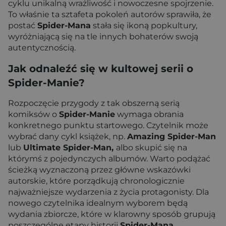
cyklu unikalną wrażliwość i nowoczesne spojrzenie.
To właśnie ta sztafeta pokoleń autorów sprawiła, że
postać
Spider-Mana
stała się ikoną popkultury,
wyróżniającą się na tle innych bohaterów swoją
autentycznością.
Jak odnaleźć się w kultowej serii o
Spider-Manie?
Rozpoczęcie przygody z tak obszerną serią
komiksów o
Spider-Manie
wymaga obrania
konkretnego punktu startowego. Czytelnik może
wybrać dany cykl książek, np.
Amazing Spider-Man
lub
Ultimate Spider-Man,
albo skupić się na
którymś z pojedynczych albumów. Warto podążać
ścieżką wyznaczoną przez główne wskazówki
autorskie, które porządkują chronologicznie
najważniejsze wydarzenia z życia protagonisty. Dla
nowego czytelnika idealnym wyborem będą
wydania zbiorcze, które w klarowny sposób grupują
poszczególne etapy historii
Spider-Mana
.