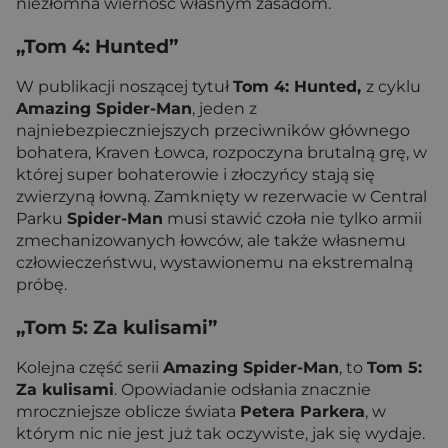
niezłomna wierność własnym zasadom.
„Tom 4: Hunted”
W publikacji noszącej tytuł
Tom 4: Hunted,
z cyklu
Amazing Spider-Man
, jeden z
najniebezpieczniejszych przeciwników głównego
bohatera, Kraven Łowca, rozpoczyna brutalną grę, w
której super bohaterowie i złoczyńcy stają się
zwierzyną łowną. Zamknięty w rezerwacie w Central
Parku
Spider-Man
musi stawić czoła nie tylko armii
zmechanizowanych łowców, ale także własnemu
człowieczeństwu, wystawionemu na ekstremalną
próbę.
„Tom 5: Za kulisami”
Kolejna część serii
Amazing Spider-Man
, to
Tom 5:
Za kulisami
. Opowiadanie odsłania znacznie
mroczniejsze oblicze świata
Petera Parkera
, w
którym nic nie jest już tak oczywiste, jak się wydaje.