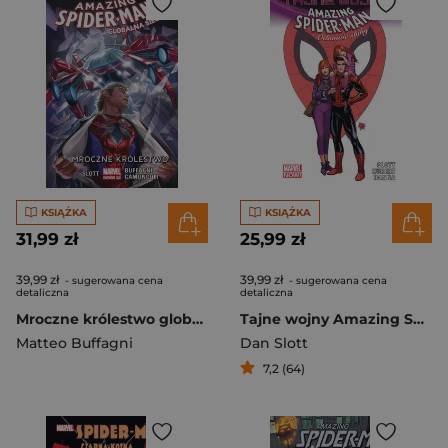
KSIĄŻKA
KSIĄŻKA
31,99 zł
25,99 zł
39,99 zł
39,99 zł
- sugerowana cena
- sugerowana cena
detaliczna
detaliczna
Mroczne królestwo globalna sieć Amazing Spider-Man Tom 2
Tajne wojny Amazing Spider-Man Odnowić śluby
Matteo Buffagni
Dan Slott
7,2 (64)