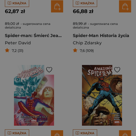
KSIĄŻKA
KSIĄŻKA
62,87 zł
66,88 zł
89,00 zł
89,99 zł
- sugerowana cena
- sugerowana cena
detaliczna
detaliczna
Spider-man: Śmierć Jean DeWolff.
Spider-Man Historia życia
Peter David
Chip Zdarsky
7,2 (31)
7,6 (109)
KSIĄŻKA
KSIĄŻKA