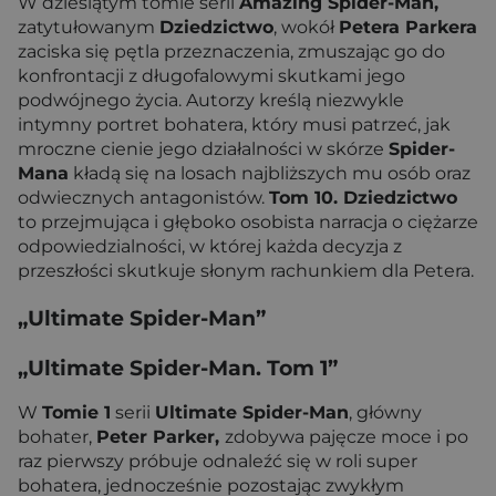
W dziesiątym tomie serii
Amazing Spider-Man,
zatytułowanym
Dziedzictwo
, wokół
Petera Parkera
zaciska się pętla przeznaczenia, zmuszając go do
konfrontacji z długofalowymi skutkami jego
podwójnego życia. Autorzy kreślą niezwykle
intymny portret bohatera, który musi patrzeć, jak
mroczne cienie jego działalności w skórze
Spider-
Mana
kładą się na losach najbliższych mu osób oraz
odwiecznych antagonistów.
Tom 10. Dziedzictwo
to przejmująca i głęboko osobista narracja o ciężarze
odpowiedzialności, w której każda decyzja z
przeszłości skutkuje słonym rachunkiem dla Petera.
„Ultimate Spider-Man”
„Ultimate Spider-Man. Tom 1”
W
Tomie 1
serii
Ultimate Spider-Man
, główny
bohater,
Peter Parker,
zdobywa pajęcze moce i po
raz pierwszy próbuje odnaleźć się w roli super
bohatera, jednocześnie pozostając zwykłym