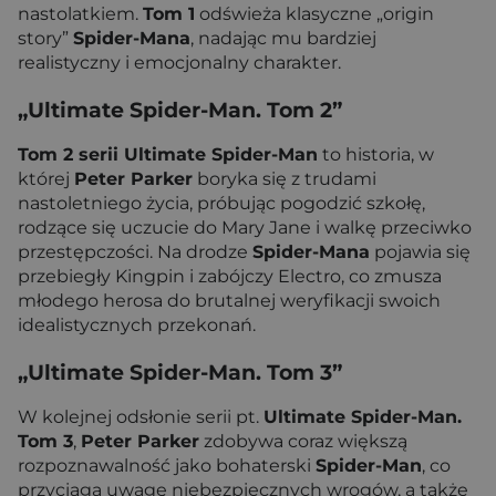
nastolatkiem.
Tom 1
odświeża klasyczne „origin
story”
Spider-Mana
, nadając mu bardziej
realistyczny i emocjonalny charakter.
„Ultimate Spider-Man. Tom 2”
Tom 2 serii Ultimate Spider-Man
to historia, w
której
Peter Parker
boryka się z trudami
nastoletniego życia, próbując pogodzić szkołę,
rodzące się uczucie do Mary Jane i walkę przeciwko
przestępczości. Na drodze
Spider-Mana
pojawia się
przebiegły Kingpin i zabójczy Electro, co zmusza
młodego herosa do brutalnej weryfikacji swoich
idealistycznych przekonań.
„Ultimate Spider-Man. Tom 3”
W kolejnej odsłonie serii pt.
Ultimate Spider-Man.
Tom 3
,
Peter Parker
zdobywa coraz większą
rozpoznawalność jako bohaterski
Spider-Man
, co
przyciąga uwagę niebezpiecznych wrogów, a także