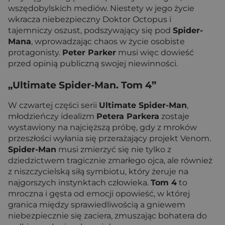
wszędobylskich mediów. Niestety w jego życie
wkracza niebezpieczny Doktor Octopus i
tajemniczy oszust, podszywający się pod
Spider-
Mana
, wprowadzając chaos w życie osobiste
protagonisty.
Peter Parker
musi więc dowieść
przed opinią publiczną swojej niewinności.
„Ultimate Spider-Man. Tom 4”
W czwartej części serii
Ultimate Spider-Man
,
młodzieńczy idealizm
Petera Parkera
zostaje
wystawiony na najcięższą próbę, gdy z mroków
przeszłości wyłania się przerażający projekt Venom.
Spider-Man
musi zmierzyć się nie tylko z
dziedzictwem tragicznie zmarłego ojca, ale również
z niszczycielską siłą symbiotu, który żeruje na
najgorszych instynktach człowieka.
Tom 4
to
mroczna i gęsta od emocji opowieść, w której
granica między sprawiedliwością a gniewem
niebezpiecznie się zaciera, zmuszając bohatera do