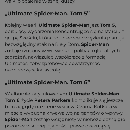
walki o ocalenie własnej duszy.
„Ultimate Spider-Man. Tom 5”
Kolejny w serii
Ultimate Spider-Man
jest
Tom 5,
opisujący wydarzenia koncentrujące się na starciu z
grupą Sześciu, która po ucieczce z więzienia planuje
bezwzględny atak na Biały Dom.
Spider-Man
zostaje rzucony w wir wielkiej polityki i globalnych
zagrożeń, nawiązując współpracę z formacją
Ultimates, żeby spróbować powstrzymać
nadchodzącą katastrofę.
„Ultimate Spider-Man. Tom 6”
W albumie zatytułowanym
Ultimate Spider-Man.
Tom 6
, życie
Petera Parkera
komplikuje się jeszcze
bardziej, gdy na scenę wkracza Czarna Kotka, a w
mieście wybucha krwawa wojna gangów o wpływy.
Spider-Man
zostaje wciągnięty w niebezpieczną grę
pozorów, w której lojalność i prawo okazują się