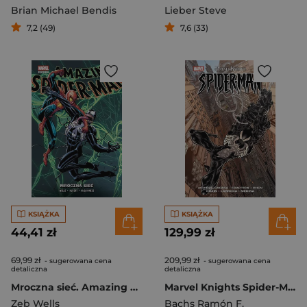
Brian Michael Bendis
Lieber Steve
7,2 (49)
7,6 (33)
KSIĄŻKA
KSIĄŻKA
44,41 zł
129,99 zł
69,99 zł
209,99 zł
- sugerowana cena
- sugerowana cena
detaliczna
detaliczna
Mroczna sieć. Amazing Spider-Man. Tom 4
Marvel Knights Spider-Man Tom 2
Zeb Wells
Bachs Ramón F.