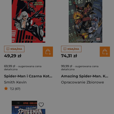
KSIĄŻKA
KSIĄŻKA
49,29 zł
74,31 zł
69,99 zł
99,99 zł
- sugerowana cena
- sugerowana cena
detaliczna
detaliczna
Spider-Man i Czarna Kotka Zło które ludzie czynią
Amazing Spider-Man. Korporacja Beyond. Tom 2
Smith Kevin
Opracowanie Zbiorowe
7,2 (67)