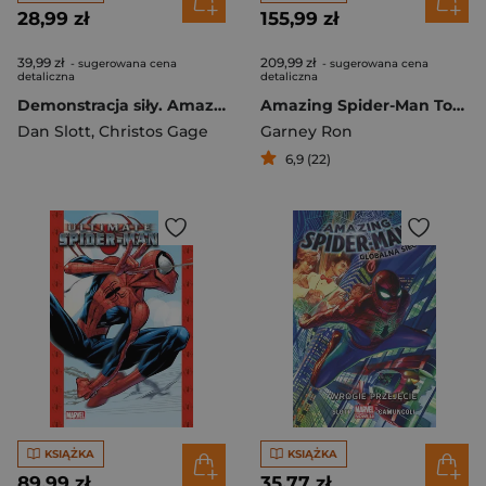
28,99 zł
155,99 zł
39,99 zł
209,99 zł
- sugerowana cena
- sugerowana cena
detaliczna
detaliczna
Demonstracja siły. Amazing Spider-Man. Globalna sieć. Tom 3
Amazing Spider-Man Tom 5
Dan Slott
,
Christos Gage
Garney Ron
6,9 (22)
KSIĄŻKA
KSIĄŻKA
89,99 zł
35,77 zł