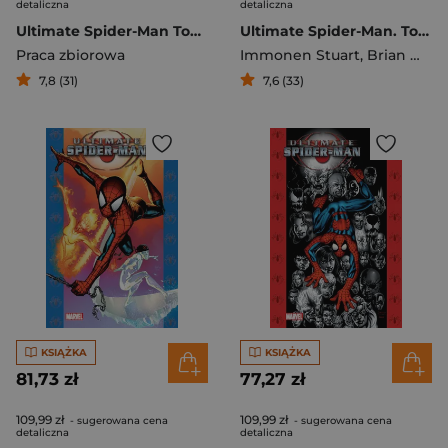
detaliczna
detaliczna
Ultimate Spider-Man Tom 13
Ultimate Spider-Man. Tom 11
Praca zbiorowa
Immonen Stuart
,
Brian Michael Bendis
7,8 (31)
7,6 (33)
KSIĄŻKA
KSIĄŻKA
81,73 zł
77,27 zł
109,99 zł
109,99 zł
- sugerowana cena
- sugerowana cena
detaliczna
detaliczna