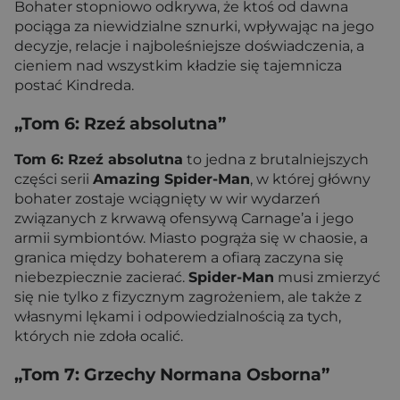
Bohater stopniowo odkrywa, że ktoś od dawna
pociąga za niewidzialne sznurki, wpływając na jego
decyzje, relacje i najboleśniejsze doświadczenia, a
cieniem nad wszystkim kładzie się tajemnicza
postać Kindreda.
„Tom 6: Rzeź absolutna”
Tom 6: Rzeź absolutna
to jedna z brutalniejszych
części serii
Amazing Spider-Man
, w której główny
bohater zostaje wciągnięty w wir wydarzeń
związanych z krwawą ofensywą Carnage’a i jego
armii symbiontów. Miasto pogrąża się w chaosie, a
granica między bohaterem a ofiarą zaczyna się
niebezpiecznie zacierać.
Spider-Man
musi zmierzyć
się nie tylko z fizycznym zagrożeniem, ale także z
własnymi lękami i odpowiedzialnością za tych,
których nie zdoła ocalić.
„Tom 7: Grzechy Normana Osborna”