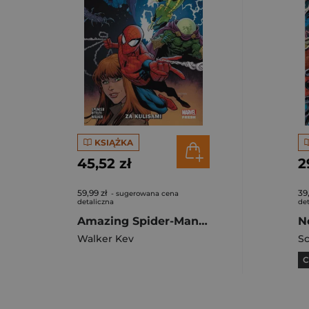
KSIĄŻKA
45,52 zł
2
59,99 zł
39
- sugerowana cena
detaliczna
det
Amazing Spider-Man. Za kulisami Tom 5
Walker Kev
Sc
C