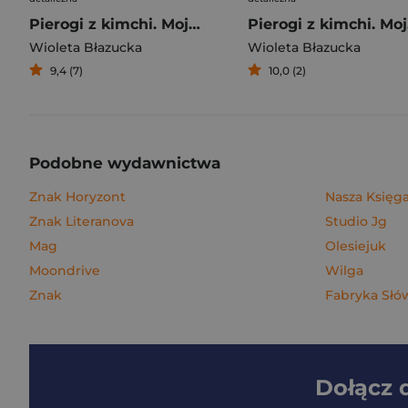
Pierogi z kimchi. Moje ulubione azjatyckie przepisy
Piero
Wioleta Błazucka
Wioleta Błazucka
9,4 (7)
10,0 (2)
Podobne wydawnictwa
Znak Horyzont
Nasza Księga
Znak Literanova
Studio Jg
Mag
Olesiejuk
Moondrive
Wilga
Znak
Fabryka Słó
Dołącz