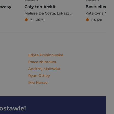
czasy
Cały ten błękit
Bestseller. S
Melissa Da Costa
,
Łukasz Müller
Katarzyna Mich
7,8 (3673)
8,0 (21)
Edyta Prusinowska
Praca zbiorowa
Andrzej Maleszka
Ryan Ottley
Ikki Nanao
dostawie!