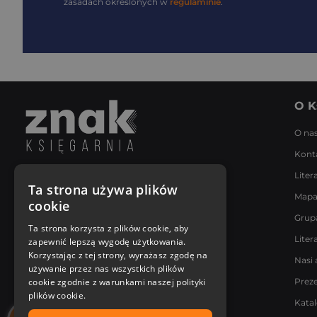
zasadach określonych w
regulaminie
.
O K
O na
Kont
Liter
Napisz do nas
Ta strona używa plików
Mapa
Poniedziałek - Piątek
cookie
8:00 - 18:00
Grup
[email protected]
Ta strona korzysta z plików cookie, aby
Liter
zapewnić lepszą wygodę użytkowania.
Bądź z nami na bieżąco
Korzystając z tej strony, wyrażasz zgodę na
Nasi 
używanie przez nas wszystkich plików
cookie zgodnie z warunkami naszej polityki
Prez
plików cookie.
Kata