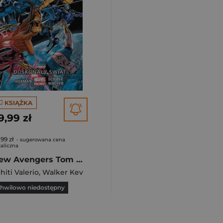
KSIĄŻKA
9,99 zł
,99 zł
- sugerowana cena
aliczna
New Avengers Tom 4 Doskonały świat/ Marvel Now
hiti Valerio
,
Walker Kev
hwilowo niedostępny