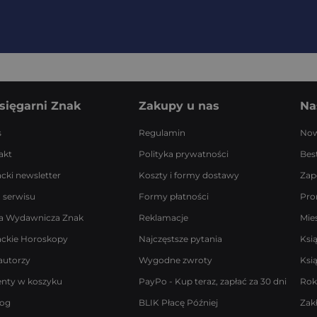
sięgarni Znak
Zakupy u nas
Na
s
Regulamin
Now
akt
Polityka prywatności
Best
acki newsletter
Koszty i formy dostawy
Zap
 serwisu
Formy płatności
Pro
a Wydawnicza Znak
Reklamacje
Mie
ackie Horoskopy
Najczęstsze pytania
Ksi
autorzy
Wygodne zwroty
Ksi
enty w koszyku
PayPo - Kup teraz, zapłać za 30 dni
Rok
log
BLIK Płacę Później
Zak