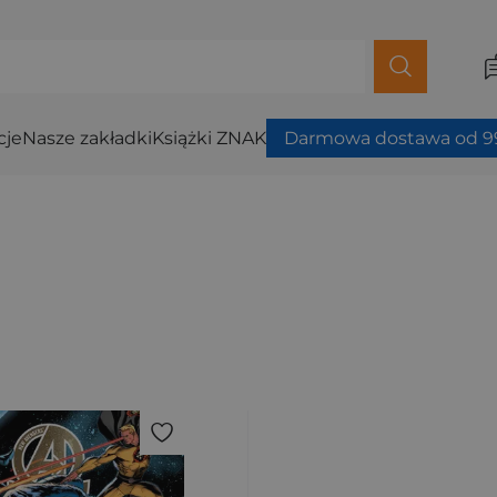
cje
Nasze zakładki
Książki ZNAK
Darmowa dostawa od 99