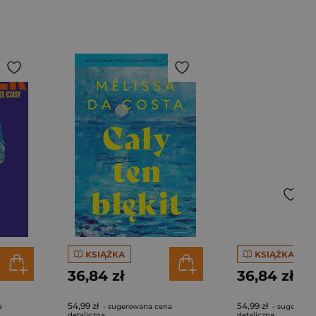
KSIĄŻKA
KSIĄŻKA
36,84 zł
36,84 zł
54,99 zł
54,99 zł
a
- sugerowana cena
- sugerowa
detaliczna
detaliczna