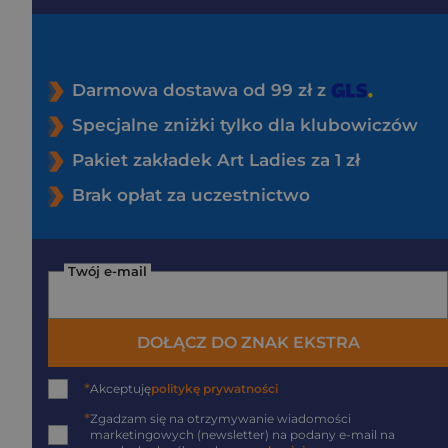
Darmowa dostawa od 99 zł z
Specjalne zniżki tylko dla klubowiczów
Pakiet zakładek Art Ladies za 1 zł
Brak opłat za uczestnictwo
Twój e-mail
DOŁĄCZ DO ZNAK EKSTRA
*
Akceptuję
politykę prywatności
*
Zgadzam się na otrzymywanie wiadomości
marketingowych (newsletter) na podany
e-mail
na