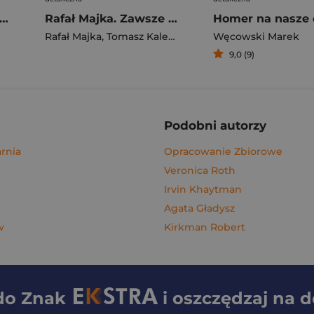
gi z kimchi. Moje ulubione azjatyckie przepisy - książka z autografem
Rafał Majka. Zawsze z przodu. Rozmawia Tomasz Kalemba - książka z autografem
Homer na nasze 
Rafał Majka
,
Tomasz Kalemba
Węcowski Marek
9,0 (9)
Podobni autorzy
rnia
Opracowanie Zbiorowe
Veronica Roth
Irvin Khaytman
Agata Gładysz
w
Kirkman Robert
 do
Znak
i oszczędzaj na 