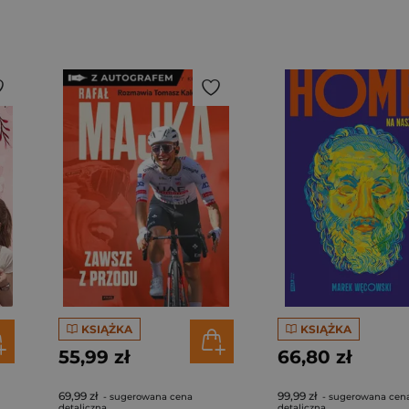
KSIĄŻKA
KSIĄŻKA
55,99 zł
66,80 zł
69,99 zł
99,99 zł
- sugerowana cena
- sugerowana cen
detaliczna
detaliczna