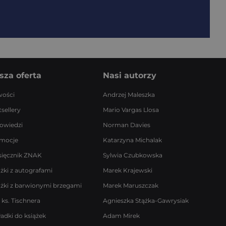
sza oferta
Nasi autorzy
ości
Andrzej Maleszka
sellery
Mario Vargas Llosa
owiedzi
Norman Davies
mocje
Katarzyna Michalak
sięcznik ZNAK
Sylwia Czubkowska
ążki z autografami
Marek Krajewski
ążki z barwionymi brzegami
Marek Maruszczak
 ks. Tischnera
Agnieszka Stążka-Gawrysiak
ładki do książek
Adam Mirek