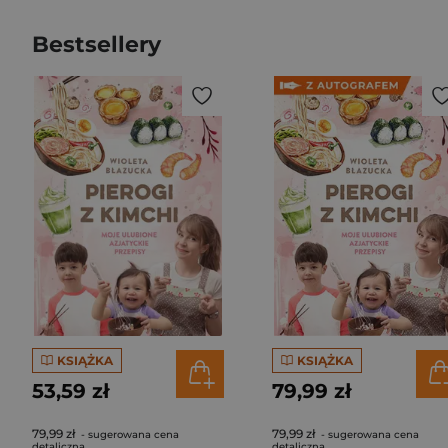
Bestsellery
KSIĄŻKA
KSIĄŻKA
53,59 zł
79,99 zł
79,99 zł
79,99 zł
- sugerowana cena
- sugerowana cena
detaliczna
detaliczna