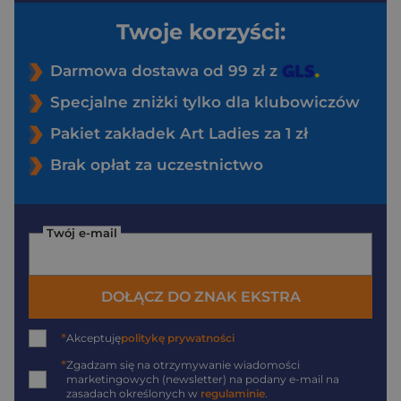
Twoje korzyści:
Darmowa dostawa od 99 zł z
Specjalne zniżki tylko dla klubowiczów
Pakiet zakładek Art Ladies za 1 zł
Brak opłat za uczestnictwo
Twój e-mail
DOŁĄCZ DO ZNAK EKSTRA
*
Akceptuję
politykę prywatności
*
Zgadzam się na otrzymywanie wiadomości
marketingowych (newsletter) na podany
e-mail
na
zasadach określonych w
regulaminie
.