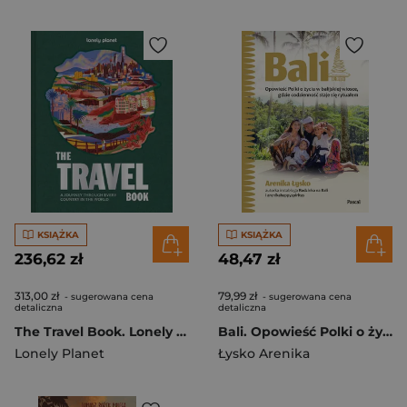
KSIĄŻKA
KSIĄŻKA
236,62 zł
48,47 zł
313,00 zł
79,99 zł
- sugerowana cena
- sugerowana cena
detaliczna
detaliczna
The Travel Book. Lonely Planet
Bali. Opowieść Polki o życiu w balijskiej wiosce, gdzie codzienność staje się rytuałem
Lonely Planet
Łysko Arenika