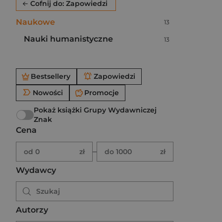
Cofnij do: Zapowiedzi
Naukowe
Liczba pozycji:
13
Nauki humanistyczne
Liczba pozycji:
13
Po użyciu produkty będą automatycznie filtrowane. W
Bestsellery
Zapowiedzi
Nowości
Promocje
Pokaż książki Grupy Wydawniczej
Znak
Cena
Brak ustawionego zakresu ceny.
Podaj zakres ceny w złotych.
–
od 0
zł
do 1000
zł
Wydawcy
Autorzy