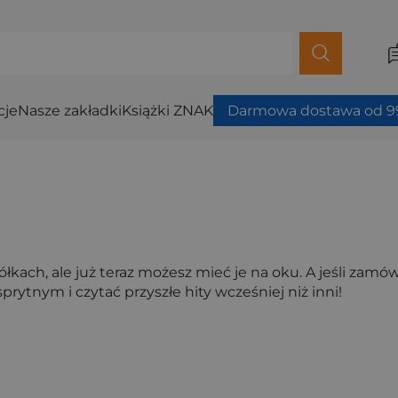
cje
Nasze zakładki
Książki ZNAK
Darmowa dostawa od 99
ach, ale już teraz możesz mieć je na oku. A jeśli zamówisz
prytnym i czytać przyszłe hity wcześniej niż inni!
ybierz filtry.