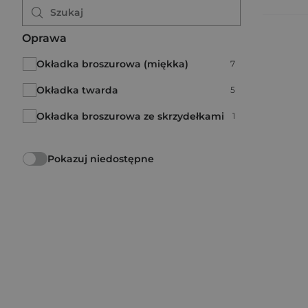
Oprawa
Okładka broszurowa (miękka)
Liczba pozycji:
7
Okładka twarda
Liczba pozycji:
5
Okładka broszurowa ze skrzydełkami
Liczba pozycji:
1
Pokazuj niedostępne