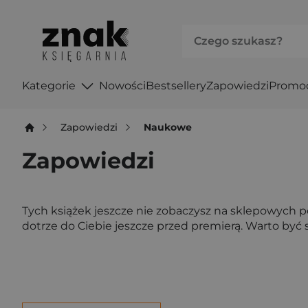
Kategorie
Nowości
Bestsellery
Zapowiedzi
Promo
Zapowiedzi
Naukowe
Zapowiedzi
Tych książek jeszcze nie zobaczysz na sklepowych półk
dotrze do Ciebie jeszcze przed premierą. Warto być s
Po użyciu produkty będą automatycznie filtrowane. W