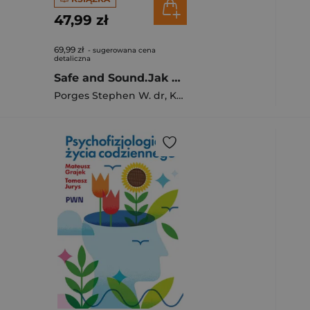
47,99 zł
69,99 zł
- sugerowana cena
detaliczna
Safe and Sound.Jak odzyskać poczucie bezpieczeństwa i zapewnić regulację układu nerwowego
Porges Stephen W. dr
,
Karen Onderko