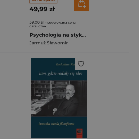
49,99 zł
59,00 zł
- sugerowana cena
detaliczna
Psychologia na styku. Jak ciało współgra z umysłem
Jarmuż Sławomir