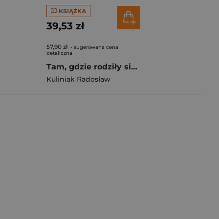
KSIĄŻKA
39,53 zł
57,90 zł
- sugerowana cena
detaliczna
Tam, gdzie rodziły się idee. Lwowska szkoła filozoficzna
Kuliniak Radosław