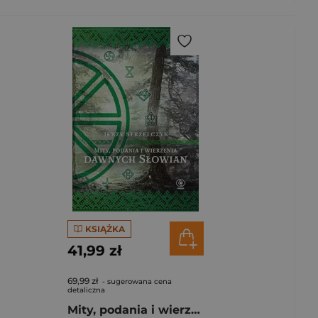
KSIĄŻKA
41,99 zł
69,99 zł
- sugerowana cena
detaliczna
Mity, podania i wierzenia dawnych Słowian. Mity i legendy wyd. 2026