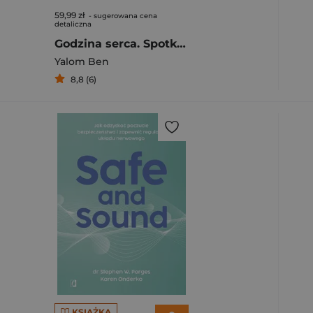
59,99 zł
- sugerowana cena
detaliczna
Godzina serca. Spotkania „tu i teraz”
Yalom Ben
8,8 (6)
KSIĄŻKA