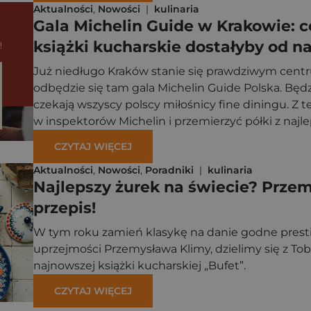
Aktualności
,
Nowości
|
kulinaria
Gala Michelin Guide w Krakowie: c
książki kucharskie dostałyby od n
Już niedługo Kraków stanie się prawdziwym centr
odbędzie się tam gala Michelin Guide Polska. Będ
czekają wszyscy polscy miłośnicy fine diningu. Z te
w inspektorów Michelin i przemierzyć półki z naj
spośród nich te, które zasługują na prestiżową gwi
CZYTAJ WIĘCEJ
Aktualności
,
Nowości
,
Poradniki
|
kulinaria
Najlepszy żurek na świecie? Prze
przepis!
W tym roku zamień klasykę na danie godne prestiż
uprzejmości Przemysława Klimy, dzielimy się z Tob
najnowszej książki kucharskiej „Bufet”.
CZYTAJ WIĘCEJ