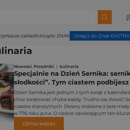
cje
Nasze zakładki
Książki ZNAK
Dołącz do Znak EKSTRA
linaria
Nowości
,
Poradniki
|
kulinaria
Specjalnie na Dzień Sernika: serni
słodkości”. Tym ciastem podbijesz 
Dzień Sernika jest jednym z tych świąt z kalendar
chce świętować chyba każdy. Trudno się dziwić! Se
czasów starożytnych. Desery zrobione z sera mi
w 776 roku p.n.e. O cieście zawierającym ten kluc
Starszy. Serniki, jakie znamy dzisiaj, różnią się […]
CZYTAJ WIĘCEJ