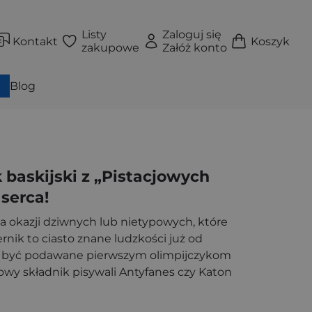
Listy
Zaloguj się
Kontakt
Koszyk
zakupowe
Załóż konto
Blog
k baskijski z „Pistacjowych
serca!
za okazji dziwnych lub nietypowych, które
rnik to ciasto znane ludzkości już od
ały być podawane pierwszym olimpijczykom
zowy składnik pisywali Antyfanes czy Katon