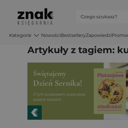
Strona Główna
Blog
Tag: kulinaria
Kategorie
Nowości
Bestsellery
Zapowiedzi
Promo
Artykuły z tagiem: ku