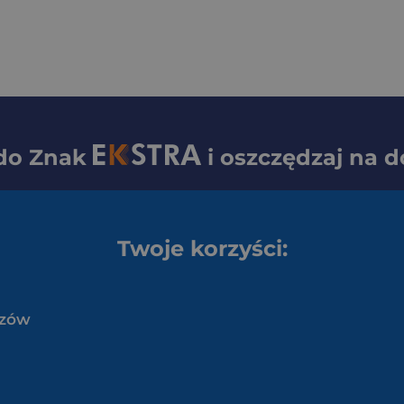
 do
Znak
i oszczędzaj na d
Twoje korzyści:
czów