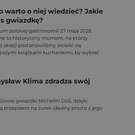
o warto o niej wiedzieć? Jakie
as gwiazdkę?
um polskiej gastronomii! 27 maja 2026
zie to historyczny moment, na którzy
j okazji postanowiliśmy wcielić się
lepszymi książkami kucharskimi, by wybrać
azdkę. Na wyniki […]
mysław Klima zdradza swój
owej gwiazdki Michelin! Dziś, dzięki
ą przepisem na żurek idealny prosto z jego