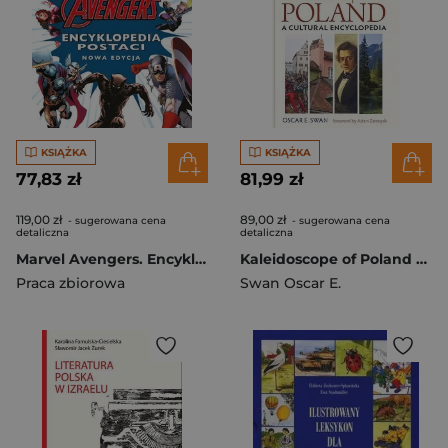
KSIĄŻKA
KSIĄŻKA
77,83 zł
81,99 zł
119,00 zł
89,00 zł
- sugerowana cena
- sugerowana cena
detaliczna
detaliczna
Marvel Avengers. Encyklopedia postaci w.2026
Kaleidoscope of Poland A cultural encyclopedia
Praca zbiorowa
Swan Oscar E.