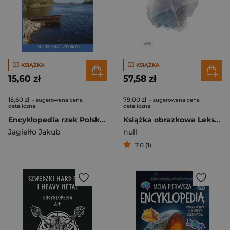
KSIĄŻKA
KSIĄŻKA
15,60 zł
57,58 zł
15,60 zł
79,00 zł
- sugerowana cena
- sugerowana cena
detaliczna
detaliczna
Encyklopedia rzek Polski. Wisła - kilometraż
Książka obrazkowa Leksykon tom 2
Jagiełło Jakub
null
7,0 (1)