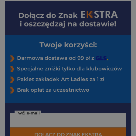
Dołącz do
Znak
i oszczędzaj na dostawie!
Twoje korzyści:
Darmowa dostawa od 99 zł z
Specjalne zniżki tylko dla klubowiczów
Pakiet zakładek Art Ladies za 1 zł
Brak opłat za uczestnictwo
Twój e-mail
DOŁĄCZ DO ZNAK EKSTRA