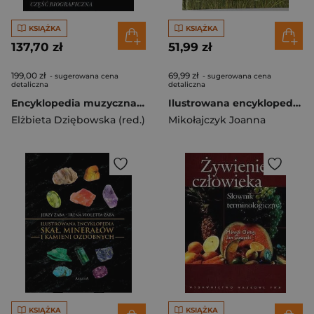
KSIĄŻKA
KSIĄŻKA
137,70 zł
51,99 zł
199,00 zł
69,99 zł
- sugerowana cena
- sugerowana cena
detaliczna
detaliczna
Encyklopedia muzyczna T12 W-Ż. Biograficzna
Ilustrowana encyklopedia ogrodu
Elżbieta Dziębowska (red.)
Mikołajczyk Joanna
KSIĄŻKA
KSIĄŻKA