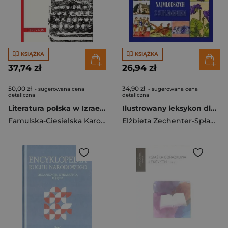
KSIĄŻKA
KSIĄŻKA
37,74 zł
26,94 zł
50,00 zł
34,90 zł
- sugerowana cena
- sugerowana cena
detaliczna
detaliczna
Literatura polska w Izraelu Leksykon
Ilustrowany leksykon dla najmłodszych z suplementem
Famulska-Ciesielska Karolina
,
Sławomir Jacek Żurek
Elżbieta Zechenter-Spławińska