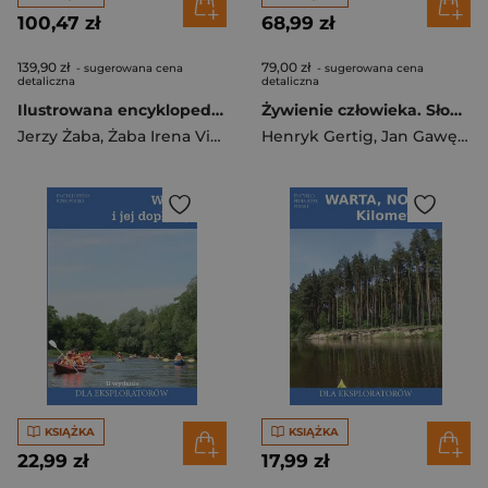
100,47 zł
68,99 zł
139,90 zł
79,00 zł
- sugerowana cena
- sugerowana cena
detaliczna
detaliczna
Ilustrowana encyklopedia skał, minerałów...
Żywienie człowieka. Słownik Terminologiczny
Jerzy Żaba
,
Żaba Irena Violetta
Henryk Gertig
,
Jan Gawęcki
KSIĄŻKA
KSIĄŻKA
22,99 zł
17,99 zł