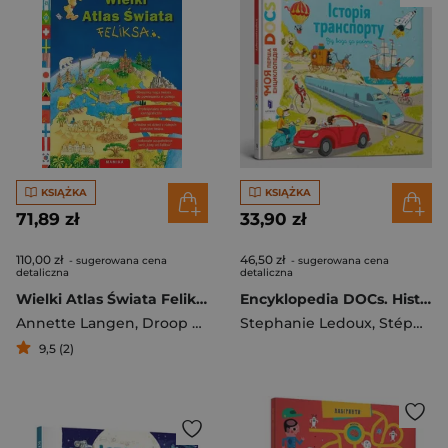
KSIĄŻKA
KSIĄŻKA
71,89 zł
33,90 zł
110,00 zł
46,50 zł
- sugerowana cena
- sugerowana cena
detaliczna
detaliczna
Wielki Atlas Świata Feliksa
Encyklopedia DOCs. Historia transportu w.ukraińska
Annette Langen
,
Droop Constanza
Stephanie Ledoux
,
Stéphane Frattini
9,5 (2)