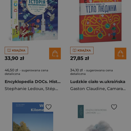
KSIĄŻKA
KSIĄŻKA
33,90 zł
27,85 zł
46,50 zł
34,10 zł
- sugerowana cena
- sugerowana cena
detaliczna
detaliczna
Encyklopedia DOCs. Historia eksploracji kosmosu UA
Ludzkie ciało w.ukraińska
Stephanie Ledoux
,
Stéphane Frattini
Gaston Claudine
,
Camara Christian