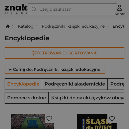
Czego szukasz?
Konto
Katalog
Podręczniki, książki edukacyjne
Encykl
Encyklopedie
FILTROWANIE I SORTOWANIE
Cofnij do: Podręczniki, książki edukacyjne
Encyklopedie
Podręczniki akademickie
Podręcz
Pomoce szkolne
Książki do nauki języków obcych