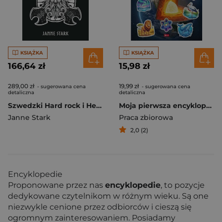
KSIĄŻKA
KSIĄŻKA
166,64 zł
15,98 zł
289,00 zł
19,99 zł
- sugerowana cena
- sugerowana cena
detaliczna
detaliczna
Szwedzki Hard rock i Heavy metal. Encyklopedia A-F
Moja pierwsza encyklopedia
Janne Stark
Praca zbiorowa
2,0 (2)
Encyklopedie
Proponowane przez nas
encyklopedie
, to pozycje
dedykowane czytelnikom w różnym wieku. Są one
niezwykle cenione przez odbiorców i cieszą się
ogromnym zainteresowaniem. Posiadamy