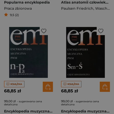
Popularna encyklopedia
Atlas anatomii człowieka Sobotta. Angielskie miano
Praca zbiorowa
Paulsen Friedrich
,
Waschke Jens
9,5 (2)
KSIĄŻKA
KSIĄŻKA
68,85 zł
68,85 zł
99,00 zł
99,00 zł
- sugerowana cena
- sugerowana cena
detaliczna
detaliczna
Encyklopedia muzyczna T7 N-Pa. Biograficzna
Encyklopedia muzyczna T10 Sm-Ś. Biograficzna