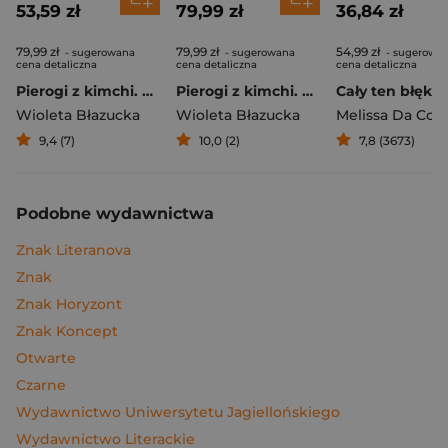
53,59 zł
79,99 zł
36,84 zł
79,99 zł
79,99 zł
54,99 zł
- sugerowana
- sugerowana
- sugerowa
cena detaliczna
cena detaliczna
cena detaliczna
Pierogi z kimchi. Moje ulubione azjatyckie przepisy
Pierogi z kimchi. Moje ulubione azjatyckie przepisy - książka z autografem
Cały ten błękit
Wioleta Błazucka
Wioleta Błazucka
Melissa Da Cos
9,4 (7)
10,0 (2)
7,8 (3673)
Podobne wydawnictwa
Znak Literanova
Znak
Znak Horyzont
Znak Koncept
Otwarte
Czarne
Wydawnictwo Uniwersytetu Jagiellońskiego
Wydawnictwo Literackie