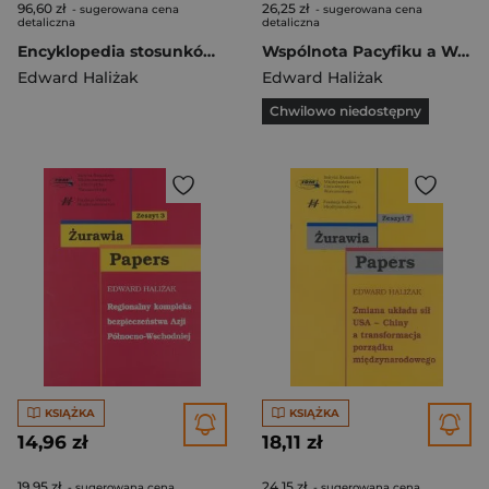
96,60 zł
26,25 zł
- sugerowana cena
- sugerowana cena
detaliczna
detaliczna
Encyklopedia stosunków międzynarodowych
Wspólnota Pacyfiku a Wspólnota Wschodnioazjatycka
Edward Haliżak
Edward Haliżak
Chwilowo niedostępny
KSIĄŻKA
KSIĄŻKA
14,96 zł
18,11 zł
19,95 zł
24,15 zł
- sugerowana cena
- sugerowana cena