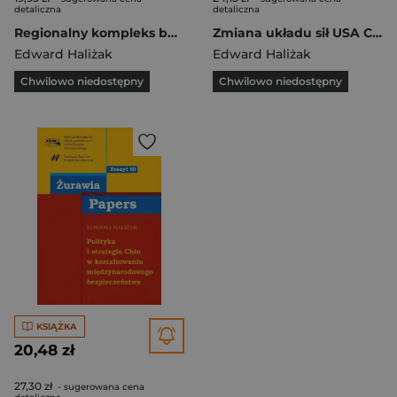
detaliczna
detaliczna
Regionalny kompleks bezpieczeństwa Azji Północno-Wschodniej
Zmiana układu sił USA Chiny a transformacja porządku międzynarodowego
Edward Haliżak
Edward Haliżak
Chwilowo niedostępny
Chwilowo niedostępny
KSIĄŻKA
20,48 zł
27,30 zł
- sugerowana cena