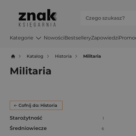
Kategorie
Nowości
Bestsellery
Zapowiedzi
Promo
Katalog
Historia
Militaria
Militaria
Po użyciu produkty będą automatycznie filtrowane. W
Cofnij do: Historia
Starożytność
Liczba pozycji:
1
Średniowiecze
Liczba pozycji:
6