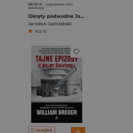
68,00 zł
- sugerowana cena
detaliczna
Okręty podwodne Japońskiej Marynarki Wojennej 7 XII 1941 - 2 IX 1945. Organizacja i potencjał bojowy
Jarosław Jastrzębski
10,0 (1)
KSIĄŻKA