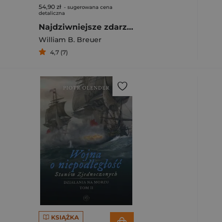
54,90 zł
- sugerowana cena
detaliczna
Najdziwniejsze zdarzenia w II wojnie światowej
William B. Breuer
4,7 (7)
KSIĄŻKA