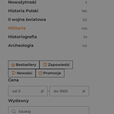
Nowożytność
Liczba pozycji:
3
Historia Polski
Liczba pozycji:
783
II wojna światowa
Liczba pozycji:
122
Militaria
Liczba pozycji:
426
Historiografia
Liczba pozycji:
59
Archeologia
Liczba pozycji:
142
Po użyciu produkty będą automatycznie filtrowane. W
Bestsellery
Zapowiedzi
Nowości
Promocje
Cena
Brak ustawionego zakresu ceny.
Podaj zakres ceny w złotych.
–
od 0
zł
do 1000
zł
Wydawcy