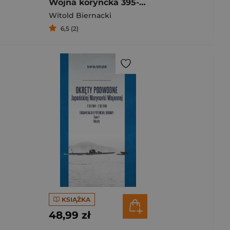
Wojna koryncka 395-387 p.n.e.
Witold Biernacki
6,5 (2)
KSIĄŻKA
48,99 zł