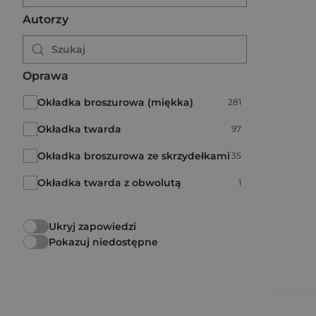
Autorzy
Oprawa
Okładka broszurowa (miękka)
Liczba pozycji:
281
Okładka twarda
Liczba pozycji:
97
Okładka broszurowa ze skrzydełkami
Liczba pozycji:
35
Okładka twarda z obwolutą
Liczba pozycji:
1
Ukryj zapowiedzi
Pokazuj niedostępne