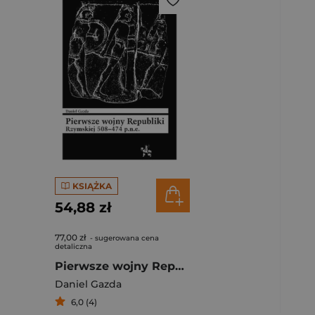
KSIĄŻKA
54,88 zł
77,00 zł
- sugerowana cena
detaliczna
Pierwsze wojny Republiki Rzymskiej 508-474 p.n.e.
Daniel Gazda
6,0 (4)