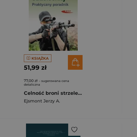
KSIĄŻKA
51,99 zł
ybierz filtry.
77,00 zł
- sugerowana cena
detaliczna
Celność broni strzeleckiej Praktyczny poradnik
Ejsmont Jerzy A.