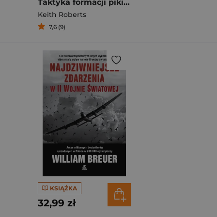
Taktyka formacji pikiniersko-muszkieterskich w okresie 1590-1660
Keith Roberts
7,6 (9)
KSIĄŻKA
32,99 zł