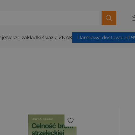
cje
Nasze zakładki
Książki ZNAK
Darmowa dostawa od 99
ybierz filtry.