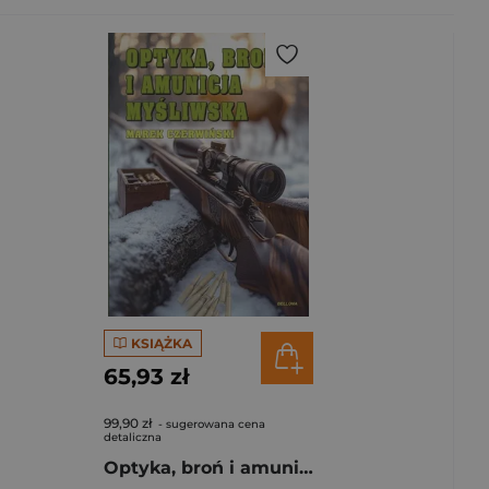
KSIĄŻKA
65,93 zł
99,90 zł
- sugerowana cena
detaliczna
Optyka, broń i amunicja myśliwska