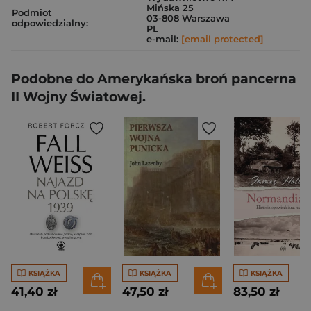
Mińska 25
Podmiot
03-808 Warszawa
odpowiedzialny:
PL
e-mail:
[email protected]
Podobne do Amerykańska broń pancerna
II Wojny Światowej.
KSIĄŻKA
KSIĄŻKA
KSIĄŻKA
41,40 zł
47,50 zł
83,50 zł