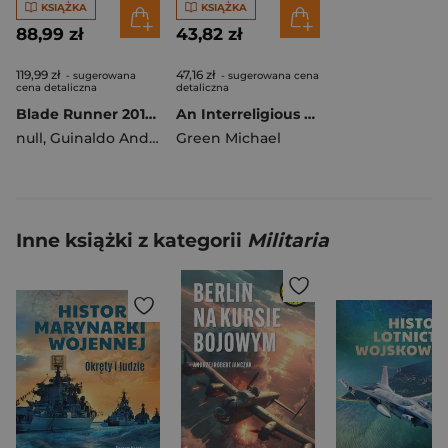
KSIĄŻKA
KSIĄŻKA
88,99 zł
43,82 zł
119,99 zł
47,16 zł
- sugerowana
- sugerowana cena
cena detaliczna
detaliczna
Blade Runner 2019 wyd. 2022
An Interreligious Dialogue
null
,
Guinaldo Andres
,
Green Michael
Green Michael
,
Johnson Mike
Inne książki z kategorii
Militaria