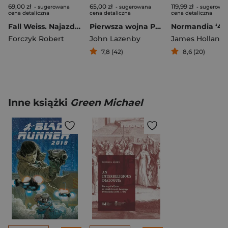
69,00 zł
65,00 zł
119,99 zł
- sugerowana
- sugerowana
- sugerowa
cena detaliczna
cena detaliczna
cena detaliczna
Fall Weiss. Najazd na Polskę 1939
Pierwsza wojna Punicka
Forczyk Robert
John Lazenby
James Holland
7,8 (42)
8,6 (20)
Inne książki
Green Michael