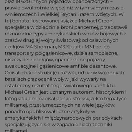
oraz 18 620 innych pojazdów opancerzonych –
prawie dwukrotnie więcej niż w tym samym czasie
w Niemczech i Wielkiej Brytanii razem wziętych. W
tej bogato ilustrowanej książce Michael Green,
specjalista w dziedzinie broni pancernej, przedstawił
różnorodne typy amerykańskich wozów bojowych z
czasów drugiej wojny światowej: od osławionych
czołgów M4 Sherman, M3 Stuart i M3 Lee, po
transportery półgąsienicowe, działa samobieżne,
niszczyciele czołgów, opancerzone pojazdy
ewakuacyjne i gąsienicowe amfibie desantowe.
Opisał ich konstrukcję i rozwój, udział w wojennych
bataliach oraz ocenił wpływ, jaki wywarły na
ostateczny rezultat tego światowego konfliktu.
Michael Green jest uznanym autorem, historykiem i
fotografikiem; napisał ponad sto książek o tematyce
militarnej, przetłumaczonych na wiele języków;
ponadto opublikował liczne artykuły w
amerykańskich i międzynarodowych periodykach
specjalizujących się w zagadnieniach techniki
militarnej.