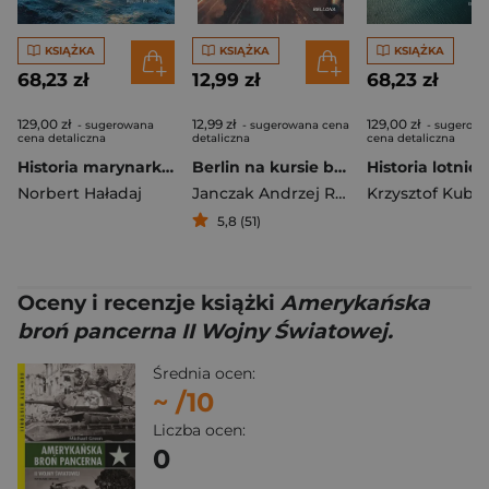
KSIĄŻKA
KSIĄŻKA
KSIĄŻKA
68,23 zł
12,99 zł
68,23 zł
129,00 zł
12,99 zł
129,00 zł
- sugerowana
- sugerowana cena
- sugerow
cena detaliczna
detaliczna
cena detaliczna
Historia marynarki wojennej. Okręty i ludzie
Berlin na kursie bojowym
Norbert Haładaj
Janczak Andrzej Robert
Krzysztof Kubia
5,8 (51)
Oceny i recenzje książki
Amerykańska
broń pancerna II Wojny Światowej.
Średnia ocen:
~
/10
Liczba ocen:
0