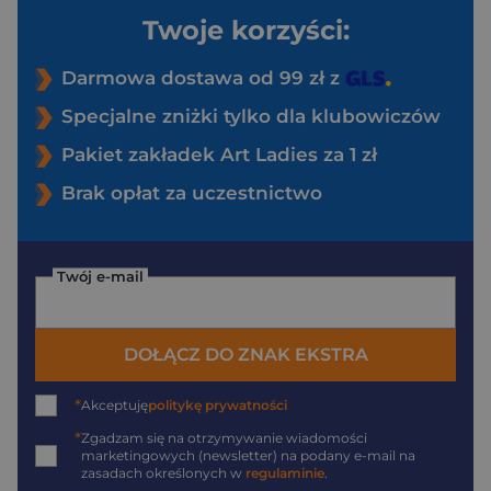
Twoje korzyści:
Darmowa dostawa od 99 zł z
Specjalne zniżki tylko dla klubowiczów
Pakiet zakładek Art Ladies za 1 zł
Brak opłat za uczestnictwo
Twój e-mail
DOŁĄCZ DO ZNAK EKSTRA
*
Akceptuję
politykę prywatności
*
Zgadzam się na otrzymywanie wiadomości
marketingowych (newsletter) na podany
e-mail
na
zasadach określonych w
regulaminie
.