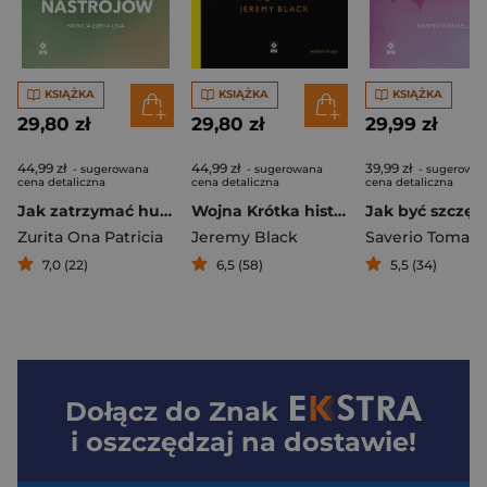
KSIĄŻKA
KSIĄŻKA
KSIĄŻKA
29,80 zł
29,80 zł
29,99 zł
44,99 zł
44,99 zł
39,99 zł
- sugerowana
- sugerowana
- sugerowa
cena detaliczna
cena detaliczna
cena detaliczna
Jak zatrzymać hustawkę nastrojów
Wojna Krótka historia
Zurita Ona Patricia
Jeremy Black
Saverio Tomase
7,0 (22)
6,5 (58)
5,5 (34)
Dołącz do
Znak
i oszczędzaj na dostawie!